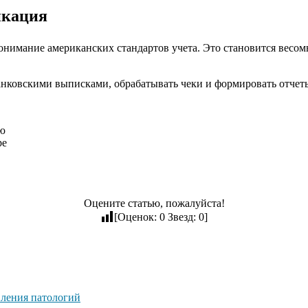
икация
онимание американских стандартов учета. Это становится весом
анковскими выписками, обрабатывать чеки и формировать отчеты
ью
ре
Оцените статью, пожалуйста!
[Оценок:
0
Звезд:
0
]
вления патологий