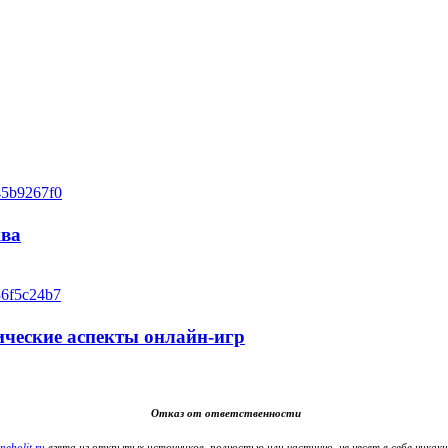
ква
ические аспекты онлайн-игр
Отказ от ответственности
nebolit.ru
взята из открытых источников, полностью или частично, не несет в себе никаки