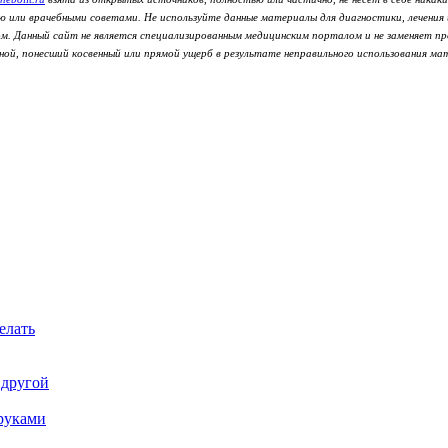
ию или врачебными советами. Не используйте данные материалы для диагностики, лечения
м. Данный сайт не является специализированным медицинским порталом и не заменяет пр
ой, понесший косвенный или прямой ущерб в результате неправильного использования мат
елать
 другой
руками