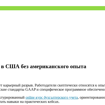
м в США без американского опыта
 карьерный разрыв. Работодатели скептически относятся к опыту
кие стандарты GAAP и специфическое программное обеспечение
руктурированный
online курс бухгалтерского учета
, ориентированн
тать навыки на практических кейсах.