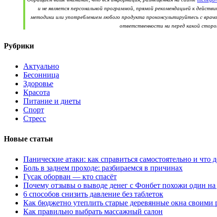
и не является персональной программой, прямой рекомендацией к действ
методики или употреблением любого продукта проконсультируйтесь с врачо
ответственности ни перед какой сторон
Рубрики
Актуально
Бесонница
Здоровье
Красота
Питание и диеты
Спорт
Стресс
Новые статьи
Панические атаки: как справиться самостоятельно и что д
Боль в заднем проходе: разбираемся в причинах
Гусак оборван — кто спасёт
Почему отзывы о выводе денег с Фонбет похожи один на
6 способов снизить давление без таблеток
Как бюджетно утеплить старые деревянные окна своими 
Как правильно выбрать массажный салон