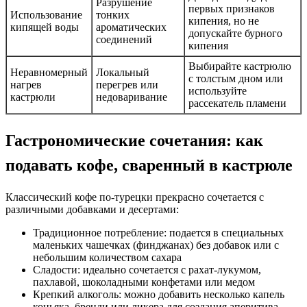
Разрушение
первых признаков
Использование
тонких
кипения, но не
кипящей воды
ароматических
допускайте бурного
соединений
кипения
Выбирайте кастрюлю
Неравномерный
Локальный
с толстым дном или
нагрев
перегрев или
используйте
кастрюли
недоваривание
рассекатель пламени
Гастрономические сочетания: как
подавать кофе, сваренный в кастрюле
Классический кофе по-турецки прекрасно сочетается с
различными добавками и десертами:
Традиционное потребление: подается в специальных
маленьких чашечках (финджанах) без добавок или с
небольшим количеством сахара
Сладости: идеально сочетается с рахат-лукумом,
пахлавой, шоколадными конфетами или медом
Крепкий алкоголь: можно добавить несколько капель
коньяка, бренди или ликера для создания аперитива