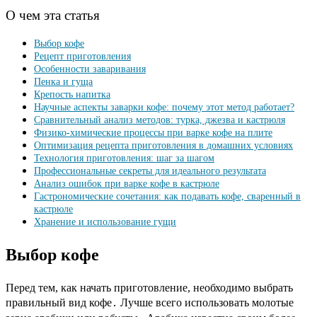
О чем эта статья
Выбор кофе
Рецепт приготовления
Особенности заваривания
Пенка и гуща
Крепость напитка
Научные аспекты заварки кофе: почему этот метод работает?
Сравнительный анализ методов: турка, джезва и кастрюля
Физико-химические процессы при варке кофе на плите
Оптимизация рецепта приготовления в домашних условиях
Технология приготовления: шаг за шагом
Профессиональные секреты для идеального результата
Анализ ошибок при варке кофе в кастрюле
Гастрономические сочетания: как подавать кофе, сваренный в
кастрюле
Хранение и использование гущи
Выбор кофе
Перед тем, как начать приготовление, необходимо выбрать
правильный вид кофе․ Лучше всего использовать молотые