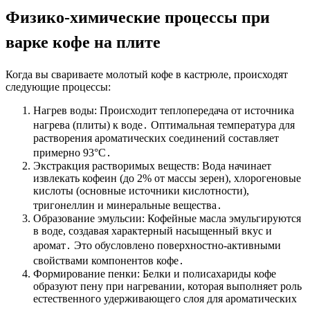
Физико-химические процессы при
варке кофе на плите
Когда вы
свариваете молотый кофе в кастрюле
, происходят
следующие процессы:
Нагрев воды: Происходит теплопередача от источника
нагрева (плиты) к воде․ Оптимальная температура для
растворения ароматических соединений составляет
примерно 93°C․
Экстракция растворимых веществ: Вода начинает
извлекать кофеин (до 2% от массы зерен), хлорогеновые
кислоты (основные источники кислотности),
тригонеллин и минеральные вещества․
Образование эмульсии: Кофейные масла эмульгируются
в воде, создавая характерный
насыщенный вкус
и
аромат․ Это обусловлено поверхностно-активными
свойствами компонентов кофе․
Формирование пенки: Белки и полисахариды кофе
образуют пену при нагревании, которая выполняет роль
естественного удерживающего слоя для ароматических