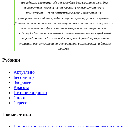
врачебными советами. Не используйте данные материалы для
диагностики, лечения или проведения любых медицинских
манипуляций. Перед применением любой методики или
употреблением любого продукта проконсультируйтесь с врачом.
Данный сайт не является специализированным медицинским порталом
и не заменяет профессиональной консультации специалиста.
Владелец Сайта не несет никакой ответственности ни перед какой
стороной, понесший косвенный или прямой ущерб в результате
неправильного использования материалов, размещенных на данном
ресурсе.
Рубрики
Актуально
Бесонница
Здоровье
Красота
Питание и диеты
Спорт
Стресс
Новые статьи
Панические атаки: как справиться самостоятельно и что