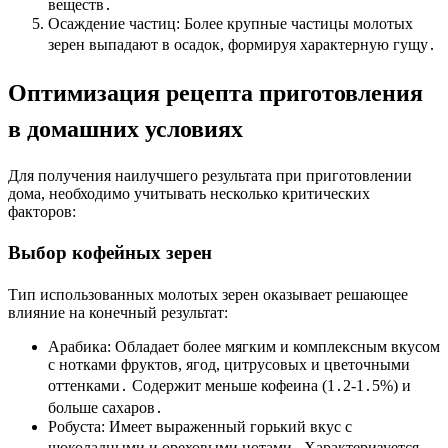
веществ․
Осаждение частиц: Более крупные частицы
молотых
зерен
выпадают в
осадок
, формируя характерную
гущу
․
Оптимизация рецепта приготовления
в домашних условиях
Для получения наилучшего результата при
приготовлении
дома
, необходимо учитывать несколько критических
факторов:
Выбор кофейных зерен
Тип использованных
молотых зерен
оказывает решающее
влияние на конечный результат:
Арабика: Обладает более мягким и комплексным вкусом
с нотками фруктов, ягод, цитрусовых и цветочными
оттенками․ Содержит меньше кофеина (1․2-1․5%) и
больше сахаров․
Робуста: Имеет выраженный горький вкус с
шоколадными и ореховыми нотами․ Характеризуется