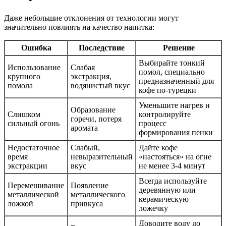
Даже небольшие отклонения от технологии могут
значительно повлиять на качество напитка:
Ошибка
Последствие
Решение
Выбирайте
тонкий
Использование
Слабая
помол
, специально
крупного
экстракция,
предназначенный для
помола
водянистый вкус
кофе по-турецки
Уменьшите нагрев и
Образование
Слишком
контролируйте
горечи, потеря
сильный огонь
процесс
аромата
формирования пенки
Недостаточное
Слабый,
Дайте кофе
время
невыразительный
«настояться» на огне
экстракции
вкус
не менее 3-4 минут
Всегда используйте
Перемешивание
Появление
деревянную или
металлической
металлического
керамическую
ложкой
привкуса
ложечку
Доводите воду до