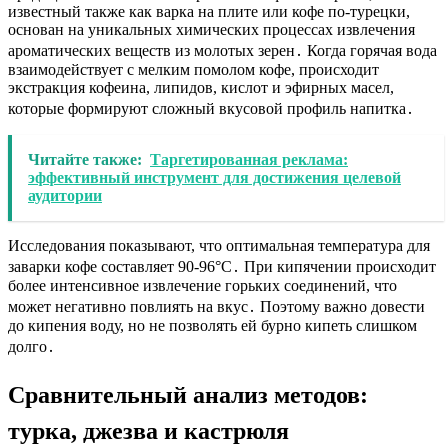
известный также как
варка на плите
или
кофе по-турецки
,
основан на уникальных химических процессах извлечения
ароматических веществ из
молотых зерен
․ Когда горячая вода
взаимодействует с мелким помолом кофе, происходит
экстракция кофеина, липидов, кислот и эфирных масел,
которые формируют сложный вкусовой профиль напитка․
Читайте также:
Таргетированная реклама:
эффективный инструмент для достижения целевой
аудитории
Исследования показывают, что оптимальная температура для
заварки кофе составляет 90-96°C․ При
кипячении
происходит
более интенсивное извлечение горьких соединений, что
может негативно повлиять на вкус․ Поэтому важно
довести
до кипения
воду, но не позволять ей бурно кипеть слишком
долго․
Сравнительный анализ методов:
турка, джезва и кастрюля