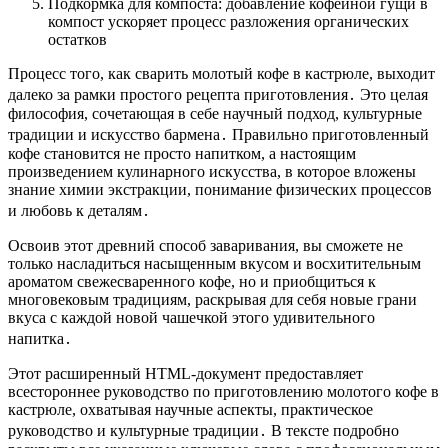
Подкормка для компоста: добавление кофейной гущи в
компост ускоряет процесс разложения органических
остатков
Процесс того,
как сварить молотый кофе в кастрюле
, выходит
далеко за рамки простого
рецепта приготовления
․ Это целая
философия, сочетающая в себе научный подход, культурные
традиции и искусство бармена․ Правильно приготовленный
кофе становится не просто напитком, а настоящим
произведением кулинарного искусства, в которое вложены
знание химии экстракции, понимание физических процессов
и любовь к деталям․
Освоив этот древний
способ заваривания
, вы сможете не
только насладиться
насыщенным вкусом
и восхитительным
ароматом
свежесваренного кофе, но и приобщиться к
многовековым традициям, раскрывая для себя новые грани
вкуса с каждой новой чашечкой этого удивительного
напитка․
Этот расширенный HTML-документ предоставляет
всестороннее руководство по приготовлению молотого кофе в
кастрюле, охватывая научные аспекты, практическое
руководство и культурные традиции․ В тексте подробно