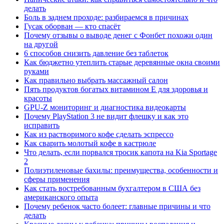
делать
Боль в заднем проходе: разбираемся в причинах
Гусак оборван — кто спасёт
Почему отзывы о выводе денег с Фонбет похожи один
на другой
6 способов снизить давление без таблеток
Как бюджетно утеплить старые деревянные окна своими
руками
Как правильно выбрать массажный салон
Пять продуктов богатых витамином Е для здоровья и
красоты
GPU-Z мониторинг и диагностика видеокарты
Почему PlayStation 3 не видит флешку и как это
исправить
Как из растворимого кофе сделать эспрессо
Как сварить молотый кофе в кастрюле
Что делать, если порвался тросик капота на Kia Sportage
2
Полиэтиленовые бахилы: преимущества, особенности и
сферы применения
Как стать востребованным бухгалтером в США без
американского опыта
Почему ребенок часто болеет: главные причины и что
делать