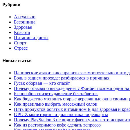
Рубрики
Актуально
Бесонница
Здоровье
Красота
Питание и диеты
Спорт
Стресс
Новые статьи
Панические атаки: как справиться самостоятельно и что д
Боль в заднем проходе: разбираемся в причинах
Гусак оборван — кто спасёт
Почему отзывы о выводе денег с Фонбет похожи один на
6 способов снизить давление без таблеток
Как бюджетно утеплить старые деревянные окна своими 
Как правильно выбрать массажный салон
Пять продуктов богатых витамином Е для здоровья и кра
GPU-Z мониторинг и диагностика видеокарты
Почему PlayStation 3 не видит флешку и как это исправит
Как из растворимого кофе сделать эспрессо