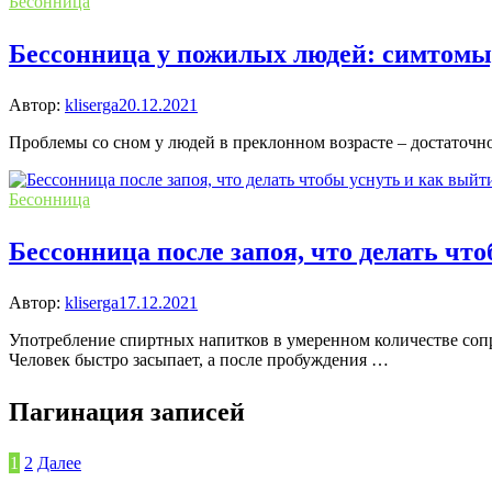
Бесонница
Бессонница у пожилых людей: симтомы,
Автор:
kliserga
20.12.2021
Проблемы со сном у людей в преклонном возрасте – достаточн
Бесонница
Бессонница после запоя, что делать что
Автор:
kliserga
17.12.2021
Употребление спиртных напитков в умеренном количестве сопр
Человек быстро засыпает, а после пробуждения …
Пагинация записей
1
2
Далее