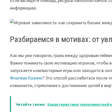
Если вы ищете помощь, ресурсы nanosmartsensor․co
информацию․
Разбираемся в мотивах: от ув
Как мы уже говорили, грань между здоровым гейми
Важно понимать свою мотивацию игроков, чтобы во
запускаете компьютерные игры или заходите в онл
Флагман Казино
? Это способ расслабиться после 
комьюнити, стремление к достижению целей в вирт
Читайте также:
Характеристики трехкомнатной 