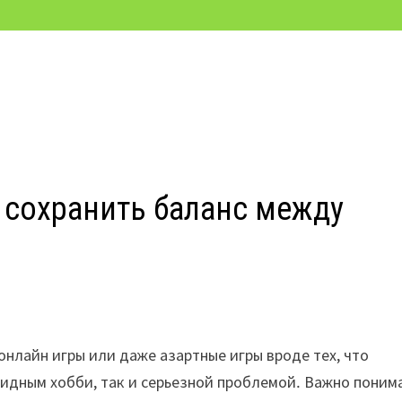
 сохранить баланс между
онлайн игры или даже азартные игры вроде тех, что
бидным хобби, так и серьезной проблемой․ Важно поним