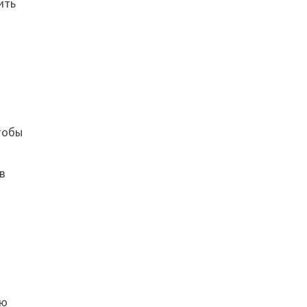
ить
тобы
в
ую