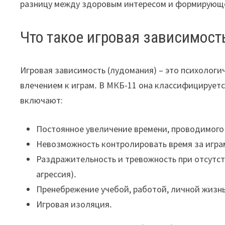
разницу между здоровым интересом и формирующ
Что такое игровая зависимост
Игровая зависимость (лудомания) – это психолог
влечением к играм․ В МКБ-11 она классифицируетс
включают:
Постоянное увеличение времени, проводимого 
Невозможность контролировать время за играм
Раздражительность и тревожность при отсутств
агрессия)․
Пренебрежение учебой, работой, личной жизн
Игровая изоляция․