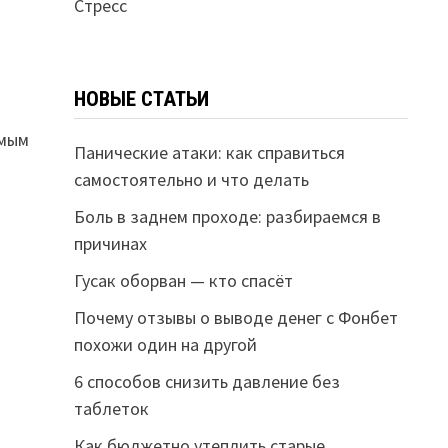
Стресс
НОВЫЕ СТАТЬИ
емым
Панические атаки: как справиться
самостоятельно и что делать
Боль в заднем проходе: разбираемся в
причинах
Гусак оборван — кто спасёт
Почему отзывы о выводе денег с Фонбет
похожи один на другой
6 способов снизить давление без
таблеток
Как бюджетно утеплить старые