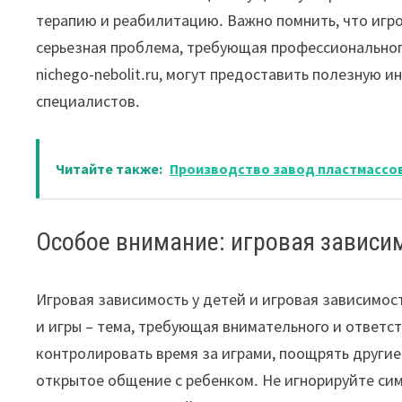
терапию и реабилитацию․ Важно помнить, что игро
серьезная проблема, требующая профессионального
nichego-nebolit․ru, могут предоставить полезную
специалистов․
Читайте также:
Производство завод пластмассов
Особое внимание: игровая зависим
Игровая зависимость у детей и игровая зависимос
и игры – тема, требующая внимательного и ответс
контролировать время за играми, поощрять другие
открытое общение с ребенком․ Не игнорируйте си