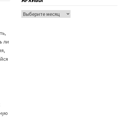
АРХИВЫ
Архивы
ть,
ь ли
я,
ейся
х
чную