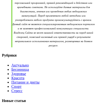
персональной программой, прямой рекомендацией к действию или
врачебными советами. Не используйте данные материалы для
диагностики, лечения или проведения любых медицинских
манипуляций. Перед применением любой методики или
употреблением любого продукта проконсультируйтесь с врачом.
Данный сайт не является специализированным медицинским порталом
и не заменяет профессиональной консультации специалиста.
Владелец Сайта не несет никакой ответственности ни перед какой
стороной, понесший косвенный или прямой ущерб в результате
неправильного использования материалов, размещенных на данном
ресурсе.
Рубрики
Актуально
Бесонница
Здоровье
Красота
Питание и диеты
Спорт
Стресс
Новые статьи