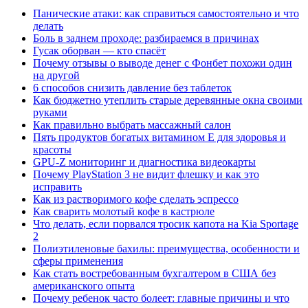
Панические атаки: как справиться самостоятельно и что
делать
Боль в заднем проходе: разбираемся в причинах
Гусак оборван — кто спасёт
Почему отзывы о выводе денег с Фонбет похожи один
на другой
6 способов снизить давление без таблеток
Как бюджетно утеплить старые деревянные окна своими
руками
Как правильно выбрать массажный салон
Пять продуктов богатых витамином Е для здоровья и
красоты
GPU-Z мониторинг и диагностика видеокарты
Почему PlayStation 3 не видит флешку и как это
исправить
Как из растворимого кофе сделать эспрессо
Как сварить молотый кофе в кастрюле
Что делать, если порвался тросик капота на Kia Sportage
2
Полиэтиленовые бахилы: преимущества, особенности и
сферы применения
Как стать востребованным бухгалтером в США без
американского опыта
Почему ребенок часто болеет: главные причины и что