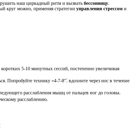
 нарушить наш циркадный ритм и вызвать
бессонницу
.
чный круг можно, применяя стратегии
управления стрессом
и
с коротких 5-10 минутных сессий, постепенно увеличивая
я. Попробуйте технику «4-7-8″⁚ вдохните через нос в течение
следующего расслабления мышц от пальцев ног до головы.
ическому расслаблению.
⁚