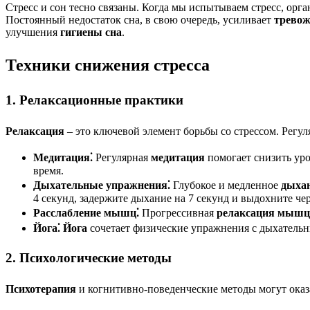
Стресс и сон тесно связаны. Когда мы испытываем стресс, ор
Постоянный недостаток сна, в свою очередь, усиливает
тревож
улучшения
гигиены сна
.
Техники снижения стресса
1. Релаксационные практики
Релаксация
– это ключевой элемент борьбы со стрессом. Регул
Медитация⁚
Регулярная
медитация
помогает снизить уро
время.
Дыхательные упражнения⁚
Глубокое и медленное
дыха
4 секунд, задержите дыхание на 7 секунд и выдохните чер
Расслабление мышц⁚
Прогрессивная
релаксация мышц
Йога⁚
Йога
сочетает физические упражнения с дыхательн
2. Психологические методы
Психотерапия
и когнитивно-поведенческие методы могут оказ