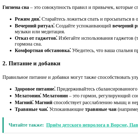
Гигиена сна
– это совокупность правил и привычек, которые с
Режим дня⁚
Старайтесь ложиться спать и просыпаться в 
Вечерний ритуал⁚
Создайте успокаивающий
вечерний р
музыки или медитация.
Отказ от гаджетов⁚
Избегайте использования гаджетов (т
гормона сна.
Комфортная обстановка⁚
Убедитесь, что ваша спальня п
2. Питание и добавки
Правильное питание и добавки могут также способствовать ул
Здоровое питание⁚
Придерживайтесь сбалансированног
Мелатонин⁚
Мелатонин
– это гормон, регулирующий сон
Магний⁚
Магний
способствует расслаблению мышц и нер
Травяные чаи⁚
Успокаивающие
травяные чаи
(например
Читайте также:
Приём детского невролога в Ворсме, Па