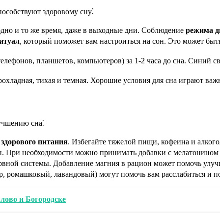
пособствуют здоровому сну⁚
одно и то же время, даже в выходные дни. Соблюдение
режима д
итуал
, который поможет вам настроиться на сон. Это может быт
елефонов, планшетов, компьютеров) за 1-2 часа до сна. Синий с
рохладная, тихая и темная. Хорошие условия для сна играют важ
учшению сна⁚
о
здорового питания
. Избегайте тяжелой пищи, кофеина и алкого
. При необходимости можно принимать добавки с мелатонином (
вной системы. Добавление магния в рацион может помочь улуч
, ромашковый, лавандовый) могут помочь вам расслабиться и по
влово и Богородске