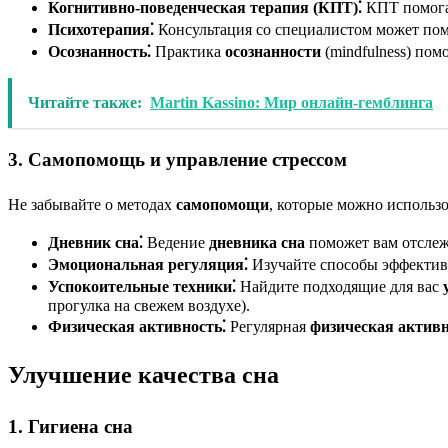
Когнитивно-поведенческая терапия (КПТ)⁚
КПТ помогае
Психотерапия⁚
Консультация со специалистом может пом
Осознанность⁚
Практика
осознанности
(mindfulness) пом
Читайте также:
Martin Kassino: Мир онлайн-гемблинга
3. Самопомощь и управление стрессом
Не забывайте о методах
самопомощи
, которые можно использ
Дневник сна⁚
Ведение
дневника сна
поможет вам отслежи
Эмоциональная регуляция⁚
Изучайте способы эффектив
Успокоительные техники⁚
Найдите подходящие для вас
прогулка на свежем воздухе).
Физическая активность⁚
Регулярная
физическая актив
Улучшение качества сна
1. Гигиена сна