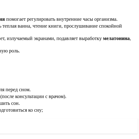
ня
помогает регулировать внутренние часы организма.
ь теплая ванна, чтение книги, прослушивание спокойной
вет, излучаемый экранами, подавляет выработку
мелатонина
,
ную роль.
ля перед сном.
после консультации с врачом).
шить сон.
дготовиться ко сну;