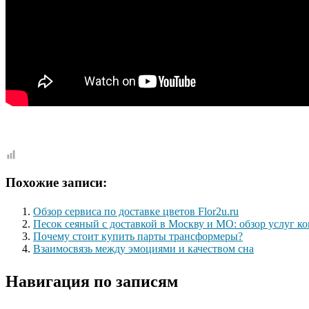
Похожие записи:
Обзор сервиса по доставке цветов Flor2u.ru
Песок сеяный с доставкой в Москву и МО: обзор услуг 
Почему стоит купить парты трансформеры?
Взаимосвязь между эмоциями и качеством сна
Навигация по записям