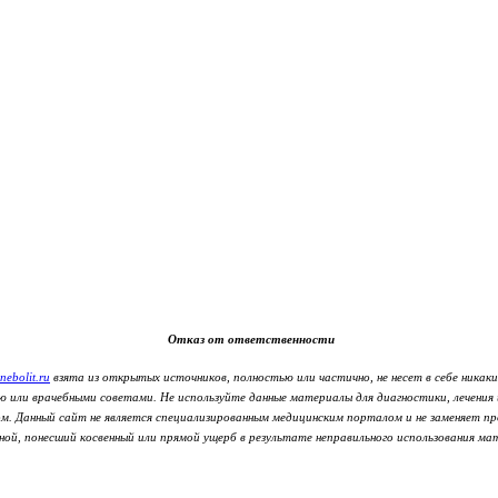
Отказ от ответственности
nebolit.ru
взята из открытых источников, полностью или частично, не несет в себе никаки
ию или врачебными советами. Не используйте данные материалы для диагностики, лечения
м. Данный сайт не является специализированным медицинским порталом и не заменяет пр
ой, понесший косвенный или прямой ущерб в результате неправильного использования мат