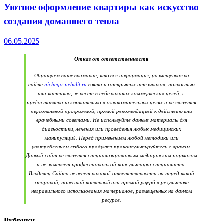
Уютное оформление квартиры как искусство
создания домашнего тепла
06.05.2025
Отказ от ответственности
Обращаем ваше внимание, что вся информация, размещённая на
сайте
nichego-nebolit.ru
взята из открытых источников, полностью
или частично, не несет в себе никаких коммерческих целей, и
предоставлена исключительно в ознакомительных целях и не является
персональной программой, прямой рекомендацией к действию или
врачебными советами. Не используйте данные материалы для
диагностики, лечения или проведения любых медицинских
манипуляций. Перед применением любой методики или
употреблением любого продукта проконсультируйтесь с врачом.
Данный сайт не является специализированным медицинским порталом
и не заменяет профессиональной консультации специалиста.
Владелец Сайта не несет никакой ответственности ни перед какой
стороной, понесший косвенный или прямой ущерб в результате
неправильного использования материалов, размещенных на данном
ресурсе.
Рубрики