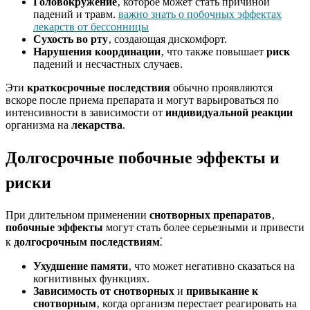
Головокружение
‚ которое может стать причиной
падений и травм.
важно знать о побочных эффектах
лекарств от бессонницы
Сухость во рту
‚ создающая дискомфорт.
Нарушения координации
‚ что также повышает
риск
падений и несчастных случаев.
Эти
краткосрочные последствия
обычно проявляются
вскоре после приема препарата и могут варьироваться по
интенсивности в зависимости от
индивидуальной реакции
организма на
лекарства
.
Долгосрочные побочные эффекты и
риски
При длительном применении
снотворных препаратов
‚
побочные эффекты
могут стать более серьезными и привести
к
долгосрочным последствиям
⁚
Ухудшение памяти
‚ что может негативно сказаться на
когнитивных функциях.
Зависимость от снотворных
и
привыкание к
снотворным
‚ когда организм перестает реагировать на