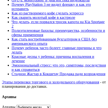
GPU-Z мониторинг и диагностика видеокарты
Почему PlayStation 3 не видит флешку и как это
исправить
Как из растворимого кофе сделать эспрессо
Как сварить молотый кофе в кастрюле
Что делать, если порвался тросик капота на Kia Sportage
2
Полиэтиленовые бахилы: преимущества, особенности и
сферы применения
Как стать востребованным бухгалтером в США без
американского опыта
Почему ребенок часто болеет: главные причины и что
делать
Красные десны у ребенка: причины воспаления и
лечение
Эмоциональный стресс: что это, симптомы, последствия
и как справиться
Стадион Жастар в Кокшетау Продажа ради возрождения
Этапы перевозки торгового и холодильного оборудования
- от
планирования до доставки.
Архивы
Архивы