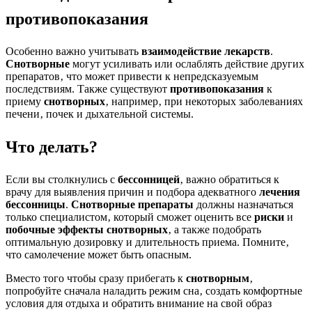
противопоказания
Особенно важно учитывать
взаимодействие лекарств
.
Снотворные
могут усиливать или ослаблять действие других
препаратов‚ что может привести к непредсказуемым
последствиям. Также существуют
противопоказания
к
приему
снотворных
‚ например‚ при некоторых заболеваниях
печени‚ почек и дыхательной системы.
Что делать?
Если вы столкнулись с
бессонницей
‚ важно обратиться к
врачу для выявления причин и подбора адекватного
лечения
бессонницы
.
Снотворные препараты
должны назначаться
только специалистом‚ который сможет оценить все
риски
и
побочные эффекты снотворных
‚ а также подобрать
оптимальную дозировку и длительность приема. Помните‚
что самолечение может быть опасным.
Вместо того чтобы сразу прибегать к
снотворным
‚
попробуйте сначала наладить режим сна‚ создать комфортные
условия для отдыха и обратить внимание на свой образ