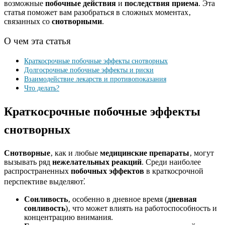
возможные
побочные действия
и
последствия приема
. Эта
статья поможет вам разобраться в сложных моментах‚
связанных со
снотворными
.
О чем эта статья
Краткосрочные побочные эффекты снотворных
Долгосрочные побочные эффекты и риски
Взаимодействие лекарств и противопоказания
Что делать?
Краткосрочные побочные эффекты
снотворных
Снотворные
‚ как и любые
медицинские препараты
‚ могут
вызывать ряд
нежелательных реакций
. Среди наиболее
распространенных
побочных эффектов
в краткосрочной
перспективе выделяют⁚
Сонливость
‚ особенно в дневное время (
дневная
сонливость
)‚ что может влиять на работоспособность и
концентрацию внимания.