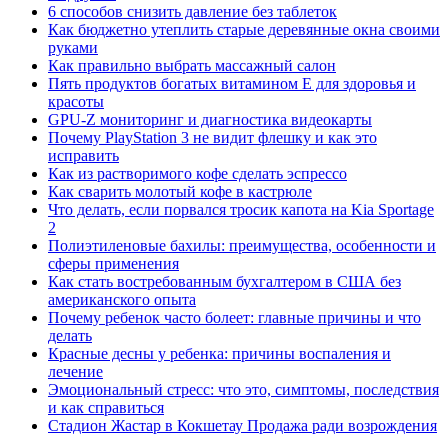
6 способов снизить давление без таблеток
Как бюджетно утеплить старые деревянные окна своими
руками
Как правильно выбрать массажный салон
Пять продуктов богатых витамином Е для здоровья и
красоты
GPU-Z мониторинг и диагностика видеокарты
Почему PlayStation 3 не видит флешку и как это
исправить
Как из растворимого кофе сделать эспрессо
Как сварить молотый кофе в кастрюле
Что делать, если порвался тросик капота на Kia Sportage
2
Полиэтиленовые бахилы: преимущества, особенности и
сферы применения
Как стать востребованным бухгалтером в США без
американского опыта
Почему ребенок часто болеет: главные причины и что
делать
Красные десны у ребенка: причины воспаления и
лечение
Эмоциональный стресс: что это, симптомы, последствия
и как справиться
Стадион Жастар в Кокшетау Продажа ради возрождения