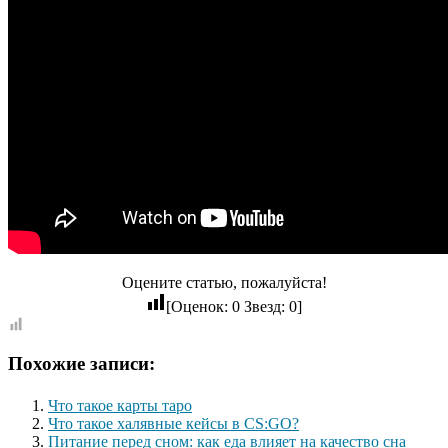
Оцените статью, пожалуйста!
[Оценок:
0
Звезд:
0
]
Похожие записи:
Что такое карты таро
Что такое халявные кейсы в CS:GO?
Питание перед сном: как еда влияет на качество сна