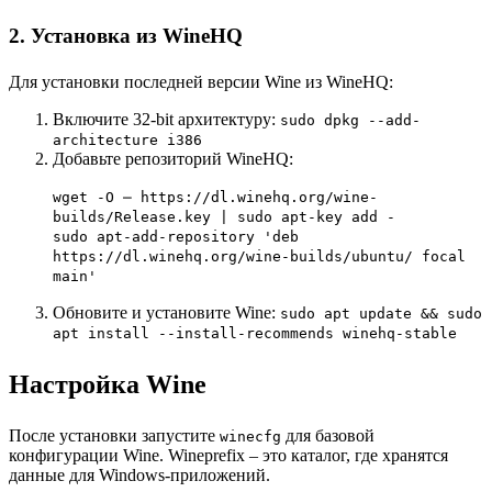
2. Установка из WineHQ
Для установки последней версии Wine из WineHQ:
Включите 32-bit архитектуру:
sudo dpkg --add-
architecture i386
Добавьте репозиторий WineHQ:
wget -O ⎼ https://dl.winehq.org/wine-
builds/Release.key | sudo apt-key add -
sudo apt-add-repository 'deb
https://dl.winehq.org/wine-builds/ubuntu/ focal
main'
Обновите и установите Wine:
sudo apt update && sudo
apt install --install-recommends winehq-stable
Настройка Wine
После установки запустите
для базовой
winecfg
конфигурации Wine. Wineprefix – это каталог, где хранятся
данные для Windows-приложений.