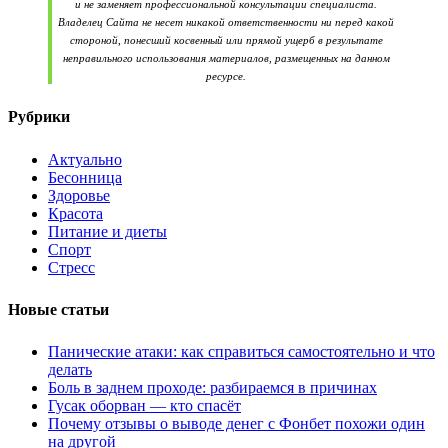
и не заменяет профессиональной консультации специалиста.
Владелец Сайта не несет никакой ответственности ни перед какой
стороной, понесший косвенный или прямой ущерб в результате
неправильного использования материалов, размещенных на данном
ресурсе.
Рубрики
Актуально
Бесонница
Здоровье
Красота
Питание и диеты
Спорт
Стресс
Новые статьи
Панические атаки: как справиться самостоятельно и что
делать
Боль в заднем проходе: разбираемся в причинах
Гусак оборван — кто спасёт
Почему отзывы о выводе денег с Фонбет похожи один
на другой