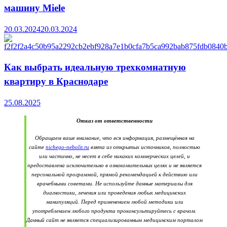
машину Miele
20.03.2024
20.03.2024
Как выбрать идеальную трехкомнатную
квартиру в Краснодаре
25.08.2025
Отказ от ответственности
Обращаем ваше внимание, что вся информация, размещённая на
сайте
nichego-nebolit.ru
взята из открытых источников, полностью
или частично, не несет в себе никаких коммерческих целей, и
предоставлена исключительно в ознакомительных целях и не является
персональной программой, прямой рекомендацией к действию или
врачебными советами. Не используйте данные материалы для
диагностики, лечения или проведения любых медицинских
манипуляций. Перед применением любой методики или
употреблением любого продукта проконсультируйтесь с врачом.
Данный сайт не является специализированным медицинским порталом