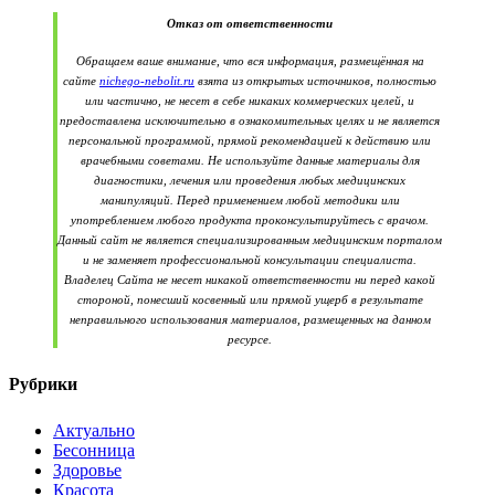
Отказ от ответственности
Обращаем ваше внимание, что вся информация, размещённая на
сайте
nichego-nebolit.ru
взята из открытых источников, полностью
или частично, не несет в себе никаких коммерческих целей, и
предоставлена исключительно в ознакомительных целях и не является
персональной программой, прямой рекомендацией к действию или
врачебными советами. Не используйте данные материалы для
диагностики, лечения или проведения любых медицинских
манипуляций. Перед применением любой методики или
употреблением любого продукта проконсультируйтесь с врачом.
Данный сайт не является специализированным медицинским порталом
и не заменяет профессиональной консультации специалиста.
Владелец Сайта не несет никакой ответственности ни перед какой
стороной, понесший косвенный или прямой ущерб в результате
неправильного использования материалов, размещенных на данном
ресурсе.
Рубрики
Актуально
Бесонница
Здоровье
Красота