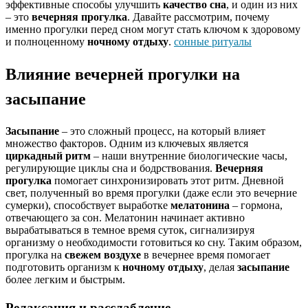
эффективные способы улучшить
качество сна
, и один из них
– это
вечерняя прогулка
. Давайте рассмотрим, почему
именно прогулки перед сном могут стать ключом к здоровому
и полноценному
ночному отдыху
.
сонные ритуалы
Влияние вечерней прогулки на
засыпание
Засыпание
– это сложный процесс, на который влияет
множество факторов. Одним из ключевых является
циркадный ритм
– наши внутренние биологические часы,
регулирующие циклы сна и бодрствования.
Вечерняя
прогулка
помогает синхронизировать этот ритм. Дневной
свет, полученный во время прогулки (даже если это вечерние
сумерки), способствует выработке
мелатонина
– гормона,
отвечающего за сон. Мелатонин начинает активно
вырабатываться в темное время суток, сигнализируя
организму о необходимости готовиться ко сну. Таким образом,
прогулка на
свежем воздухе
в вечернее время помогает
подготовить организм к
ночному отдыху
, делая
засыпание
более легким и быстрым.
Релаксация и расслабление