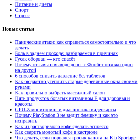
Питание и диеты
Спорт
Стресс
Новые статьи
Панические атаки: как справиться самостоятельно и что
делать
Боль в заднем проходе: разбираемся в причинах
Гусак оборван — кто спасёт
Почему отзывы о выводе денег с Фонбет похожи один
на другой
6 способов снизить давление без таблеток
Как бюджетно утеплить старые деревянные окна своими
руками
Как правильно выбрать массажный салон
Пять продуктов богатых витамином Е для здоровья и
красоты
GPU-Z мониторинг и диагностика видеокарты
Почему PlayStation 3 не видит флешку и как это
исправить
Как из растворимого кофе сделать эспрессо
Как сварить молотый кофе в кастрюле
Что делать, если порвался тросик капота на Kia Sportage