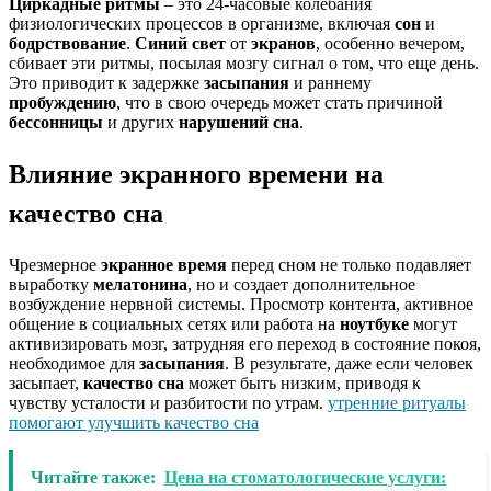
Циркадные ритмы
– это 24-часовые колебания
физиологических процессов в организме, включая
сон
и
бодрствование
.
Синий свет
от
экранов
, особенно вечером,
сбивает эти ритмы, посылая мозгу сигнал о том, что еще день.
Это приводит к задержке
засыпания
и раннему
пробуждению
, что в свою очередь может стать причиной
бессонницы
и других
нарушений сна
.
Влияние экранного времени на
качество сна
Чрезмерное
экранное время
перед сном не только подавляет
выработку
мелатонина
, но и создает дополнительное
возбуждение нервной системы. Просмотр контента, активное
общение в социальных сетях или работа на
ноутбуке
могут
активизировать мозг, затрудняя его переход в состояние покоя,
необходимое для
засыпания
. В результате, даже если человек
засыпает,
качество сна
может быть низким, приводя к
чувству усталости и разбитости по утрам.
утренние ритуалы
помогают улучшить качество сна
Читайте также:
Цена на стоматологические услуги: