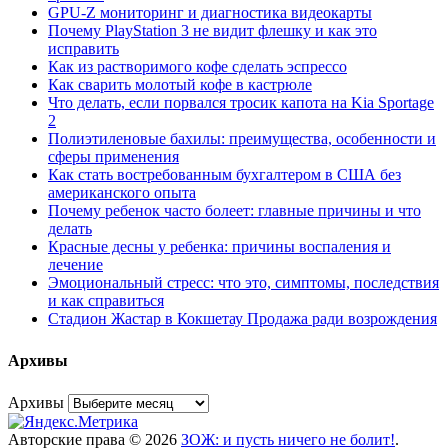
GPU-Z мониторинг и диагностика видеокарты
Почему PlayStation 3 не видит флешку и как это
исправить
Как из растворимого кофе сделать эспрессо
Как сварить молотый кофе в кастрюле
Что делать, если порвался тросик капота на Kia Sportage
2
Полиэтиленовые бахилы: преимущества, особенности и
сферы применения
Как стать востребованным бухгалтером в США без
американского опыта
Почему ребенок часто болеет: главные причины и что
делать
Красные десны у ребенка: причины воспаления и
лечение
Эмоциональный стресс: что это, симптомы, последствия
и как справиться
Стадион Жастар в Кокшетау Продажа ради возрождения
Архивы
Архивы
Авторские права © 2026
ЗОЖ: и пусть ничего не болит!
.