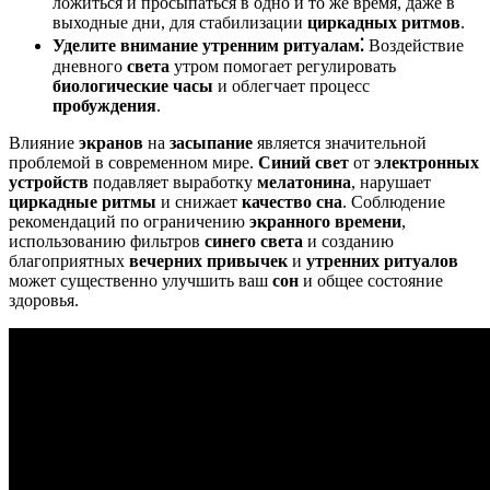
ложиться и просыпаться в одно и то же время, даже в
выходные дни, для стабилизации
циркадных ритмов
.
Уделите внимание утренним ритуалам⁚
Воздействие
дневного
света
утром помогает регулировать
биологические часы
и облегчает процесс
пробуждения
.
Влияние
экранов
на
засыпание
является значительной
проблемой в современном мире.
Синий свет
от
электронных
устройств
подавляет выработку
мелатонина
, нарушает
циркадные ритмы
и снижает
качество сна
. Соблюдение
рекомендаций по ограничению
экранного времени
,
использованию фильтров
синего света
и созданию
благоприятных
вечерних привычек
и
утренних ритуалов
может существенно улучшить ваш
сон
и общее состояние
здоровья.