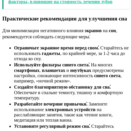
факторы, влияющие на стоимость лечения зубов
Практические рекомендации для улучшения сна
Для минимизации негативного влияния
экранов
на
сон
,
рекомендуется соблюдать следующие меры⁚
Ограничьте экранное время перед сном⁚
Старайтесь не
использовать
гаджеты
, по крайней мере, за 1-2 часа до
отхода ко сну.
Используйте фильтры синего света⁚
На многих
смартфонах
,
планшетах
и
ноутбуках
предусмотрены
настройки, снижающие интенсивность
синего света
,
например, «ночной режим».
Создайте благоприятную обстановку для сна⁚
Обеспечьте в спальне темноту, тишину и комфортную
температуру.
Разработайте вечерние привычки⁚
Замените
использование
электронных устройств
на
расслабляющие занятия, такие как чтение книги,
медитация или теплая ванна.
Установите регулярный режим сна⁚
Старайтесь