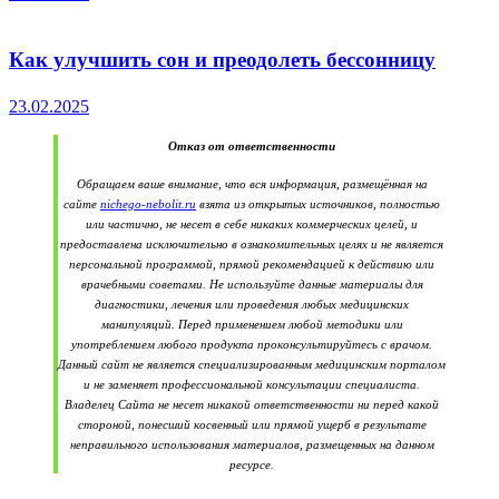
Как улучшить сон и преодолеть бессонницу
23.02.2025
Отказ от ответственности
Обращаем ваше внимание, что вся информация, размещённая на
сайте
nichego-nebolit.ru
взята из открытых источников, полностью
или частично, не несет в себе никаких коммерческих целей, и
предоставлена исключительно в ознакомительных целях и не является
персональной программой, прямой рекомендацией к действию или
врачебными советами. Не используйте данные материалы для
диагностики, лечения или проведения любых медицинских
манипуляций. Перед применением любой методики или
употреблением любого продукта проконсультируйтесь с врачом.
Данный сайт не является специализированным медицинским порталом
и не заменяет профессиональной консультации специалиста.
Владелец Сайта не несет никакой ответственности ни перед какой
стороной, понесший косвенный или прямой ущерб в результате
неправильного использования материалов, размещенных на данном
ресурсе.