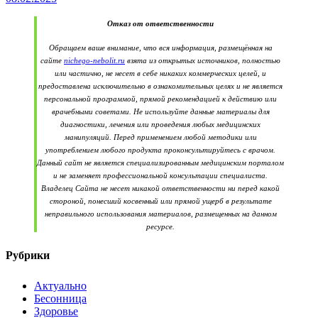
Отказ от ответственности
Обращаем ваше внимание, что вся информация, размещённая на
сайте
nichego-nebolit.ru
взята из открытых источников, полностью
или частично, не несет в себе никаких коммерческих целей, и
предоставлена исключительно в ознакомительных целях и не является
персональной программой, прямой рекомендацией к действию или
врачебными советами. Не используйте данные материалы для
диагностики, лечения или проведения любых медицинских
манипуляций. Перед применением любой методики или
употреблением любого продукта проконсультируйтесь с врачом.
Данный сайт не является специализированным медицинским порталом
и не заменяет профессиональной консультации специалиста.
Владелец Сайта не несет никакой ответственности ни перед какой
стороной, понесший косвенный или прямой ущерб в результате
неправильного использования материалов, размещенных на данном
ресурсе.
Рубрики
Актуально
Бесонница
Здоровье