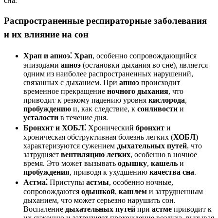
сна.
Распространенные респираторные заболевания
и их влияние на сон
Храп и апноэ⁚
Храп
, особенно сопровождающийся
эпизодами
апноэ
(остановки дыхания во сне), является
одним из наиболее распространенных нарушений,
связанных с дыханием. При
апноэ
происходит
временное прекращение
ночного дыхания
, что
приводит к резкому падению уровня
кислорода
,
пробуждению
и, как следствие, к
сонливости
и
усталости
в течение дня.
Бронхит и ХОБЛ⁚
Хронический
бронхит
и
хроническая обструктивная болезнь легких (
ХОБЛ
)
характеризуются сужением
дыхательных путей
, что
затрудняет
вентиляцию легких
, особенно в ночное
время. Это может вызывать
одышку
,
кашель
и
пробуждения
, приводя к ухудшению
качества сна
.
Астма⁚
Приступы
астмы
, особенно ночные,
сопровождаются
одышкой
,
кашлем
и затрудненным
дыханием, что может серьезно нарушить сон.
Воспаление
дыхательных путей
при
астме
приводит к
их сужению и затрудняет прохождение воздуха, вызывая