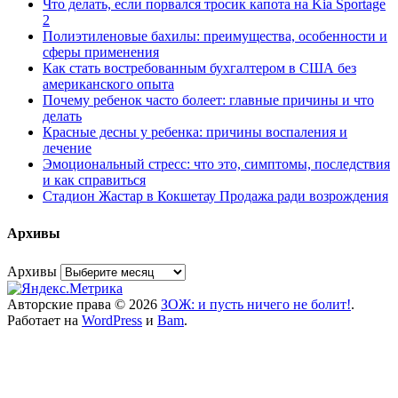
Что делать, если порвался тросик капота на Kia Sportage
2
Полиэтиленовые бахилы: преимущества, особенности и
сферы применения
Как стать востребованным бухгалтером в США без
американского опыта
Почему ребенок часто болеет: главные причины и что
делать
Красные десны у ребенка: причины воспаления и
лечение
Эмоциональный стресс: что это, симптомы, последствия
и как справиться
Стадион Жастар в Кокшетау Продажа ради возрождения
Архивы
Архивы
Авторские права © 2026
ЗОЖ: и пусть ничего не болит!
.
Работает на
WordPress
и
Bam
.