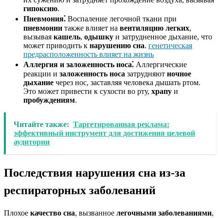
гипоксию
.
Пневмония⁚
Воспаление легочной ткани при
пневмонии
также влияет на
вентиляцию легких
,
вызывая
кашель
,
одышку
и затрудненное дыхание, что
может приводить к
нарушению сна
.
генетическая
предрасположенность влияет на жизнь
Аллергия и заложенность носа⁚
Аллергические
реакции и
заложенность носа
затрудняют
ночное
дыхание
через нос, заставляя человека дышать ртом.
Это может привести к сухости во рту,
храпу
и
пробуждениям
.
Читайте также:
Таргетированная реклама:
эффективный инструмент для достижения целевой
аудитории
Последствия нарушения сна из-за
респираторных заболеваний
Плохое
качество сна
, вызванное
легочными заболеваниями
,