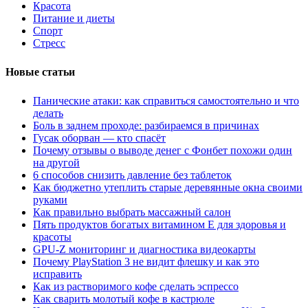
Красота
Питание и диеты
Спорт
Стресс
Новые статьи
Панические атаки: как справиться самостоятельно и что
делать
Боль в заднем проходе: разбираемся в причинах
Гусак оборван — кто спасёт
Почему отзывы о выводе денег с Фонбет похожи один
на другой
6 способов снизить давление без таблеток
Как бюджетно утеплить старые деревянные окна своими
руками
Как правильно выбрать массажный салон
Пять продуктов богатых витамином Е для здоровья и
красоты
GPU-Z мониторинг и диагностика видеокарты
Почему PlayStation 3 не видит флешку и как это
исправить
Как из растворимого кофе сделать эспрессо
Как сварить молотый кофе в кастрюле