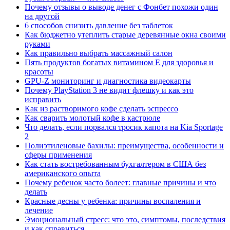
Почему отзывы о выводе денег с Фонбет похожи один
на другой
6 способов снизить давление без таблеток
Как бюджетно утеплить старые деревянные окна своими
руками
Как правильно выбрать массажный салон
Пять продуктов богатых витамином Е для здоровья и
красоты
GPU-Z мониторинг и диагностика видеокарты
Почему PlayStation 3 не видит флешку и как это
исправить
Как из растворимого кофе сделать эспрессо
Как сварить молотый кофе в кастрюле
Что делать, если порвался тросик капота на Kia Sportage
2
Полиэтиленовые бахилы: преимущества, особенности и
сферы применения
Как стать востребованным бухгалтером в США без
американского опыта
Почему ребенок часто болеет: главные причины и что
делать
Красные десны у ребенка: причины воспаления и
лечение
Эмоциональный стресс: что это, симптомы, последствия
и как справиться