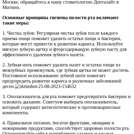
Москве, обращайтесь в нашу стоматологию Денталайт в
Митино.
Основные принципы гигиены полости рта включают
такие меры:
1. Чистка зубов: Регулярная чистка зубов после каждого
приема пищи поможет удалить остатки пищи и бактерии,
которые могут привести к развитию кариеса. Используйте
мягкую зубную щетку и фторсодержащую зубную пасту для
эффективного удаления зубного налета.
2. Зубная нить поможет удалить налет и остатки пищи из
межзубных промежутков, где зубная щетка не может достичь.
Постоянное использование зубной нити помогает
предупредить развитие кариеса и различных заболеваний
десен.
3. Ополаскиватель для рта поможет предотвратить бактерии и
освежить дыхание. Советуем выбирать ополаскиватель,
который содержит антисептические и противокариесные
компоненты.
4. Правильное питание, богатое фруктами, овощами и
нежирными продуктами, способствует здоровью полости рта.
Ограничивайте себя в потреблении сладких и кислых