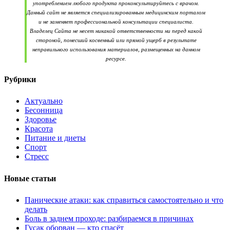
употреблением любого продукта проконсультируйтесь с врачом.
Данный сайт не является специализированным медицинским порталом
и не заменяет профессиональной консультации специалиста.
Владелец Сайта не несет никакой ответственности ни перед какой
стороной, понесший косвенный или прямой ущерб в результате
неправильного использования материалов, размещенных на данном
ресурсе.
Рубрики
Актуально
Бесонница
Здоровье
Красота
Питание и диеты
Спорт
Стресс
Новые статьи
Панические атаки: как справиться самостоятельно и что
делать
Боль в заднем проходе: разбираемся в причинах
Гусак оборван — кто спасёт