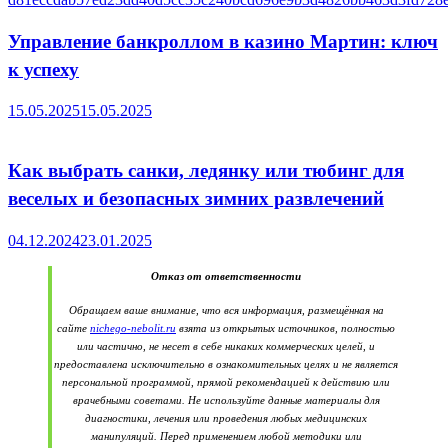
Управление банкроллом в казино Мартин: ключ
к успеху
15.05.2025
15.05.2025
Как выбрать санки, ледянку или тюбинг для
веселых и безопасных зимних развлечений
04.12.2024
23.01.2025
Отказ от ответственности
Обращаем ваше внимание, что вся информация, размещённая на
сайте
nichego-nebolit.ru
взята из открытых источников, полностью
или частично, не несет в себе никаких коммерческих целей, и
предоставлена исключительно в ознакомительных целях и не является
персональной программой, прямой рекомендацией к действию или
врачебными советами. Не используйте данные материалы для
диагностики, лечения или проведения любых медицинских
манипуляций. Перед применением любой методики или