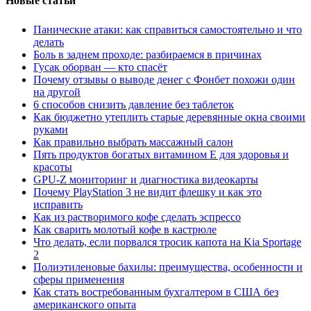
Новые статьи
Панические атаки: как справиться самостоятельно и что
делать
Боль в заднем проходе: разбираемся в причинах
Гусак оборван — кто спасёт
Почему отзывы о выводе денег с Фонбет похожи один
на другой
6 способов снизить давление без таблеток
Как бюджетно утеплить старые деревянные окна своими
руками
Как правильно выбрать массажный салон
Пять продуктов богатых витамином Е для здоровья и
красоты
GPU-Z мониторинг и диагностика видеокарты
Почему PlayStation 3 не видит флешку и как это
исправить
Как из растворимого кофе сделать эспрессо
Как сварить молотый кофе в кастрюле
Что делать, если порвался тросик капота на Kia Sportage
2
Полиэтиленовые бахилы: преимущества, особенности и
сферы применения
Как стать востребованным бухгалтером в США без
американского опыта