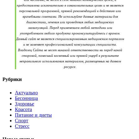
предоставлена исключительно в ознакомительных целях и не является
персональной программой, прямой рекомендацией к действию или
врачебными советами. Не используйте данные материалы для
диагностики, лечения или проведения любых медицинских
манипуляций. Перед применением любой методики или
употреблением любого продукта проконсультируйтесь с врачом.
Данный сайт не является специализированным медицинским порталом
и не заменяет профессиональной консультации специалиста.
Владелец Сайта не несет никакой ответственности ни перед какой
стороной, понесший косвенный или прямой ущерб в результате
неправильного использования материалов, размещенных на данном
ресурсе.
Рубрики
Актуально
Бесонница
Здоровье
Красота
Питание и диеты
Спорт
Стресс