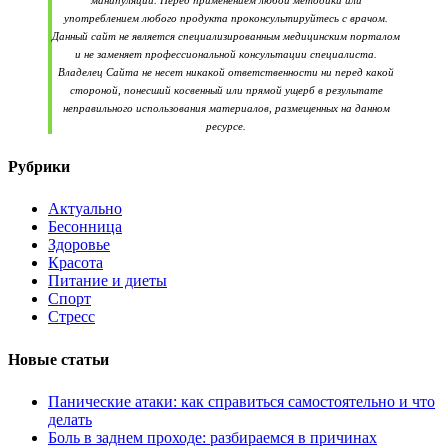
употреблением любого продукта проконсультируйтесь с врачом.
Данный сайт не является специализированным медицинским порталом
и не заменяет профессиональной консультации специалиста.
Владелец Сайта не несет никакой ответственности ни перед какой
стороной, понесший косвенный или прямой ущерб в результате
неправильного использования материалов, размещенных на данном
ресурсе.
Рубрики
Актуально
Бесонница
Здоровье
Красота
Питание и диеты
Спорт
Стресс
Новые статьи
Панические атаки: как справиться самостоятельно и что
делать
Боль в заднем проходе: разбираемся в причинах