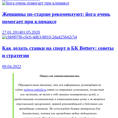
Женщины по-старше рекомендуют: йога очень
помогает при климаксе
27.01.2014
01.05.2020
Как делать ставки на спорт в БК Bettery: советы
и стратегии
09.04.2022
Отказ от ответственности
Обращаем ваше внимание, что вся информация, размещённая на
сайте
nichego-nebolit.ru
взята из открытых источников, полностью
или частично, не несет в себе никаких коммерческих целей, и
предоставлена исключительно в ознакомительных целях и не является
персональной программой, прямой рекомендацией к действию или
врачебными советами. Не используйте данные материалы для
диагностики, лечения или проведения любых медицинских
манипуляций. Перед применением любой методики или