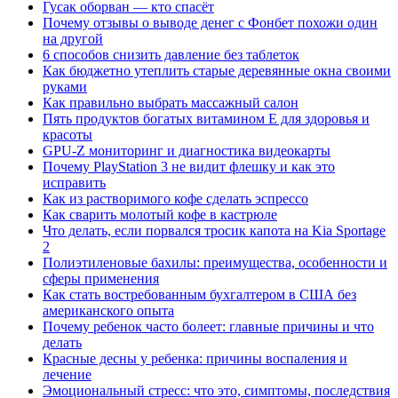
Гусак оборван — кто спасёт
Почему отзывы о выводе денег с Фонбет похожи один
на другой
6 способов снизить давление без таблеток
Как бюджетно утеплить старые деревянные окна своими
руками
Как правильно выбрать массажный салон
Пять продуктов богатых витамином Е для здоровья и
красоты
GPU-Z мониторинг и диагностика видеокарты
Почему PlayStation 3 не видит флешку и как это
исправить
Как из растворимого кофе сделать эспрессо
Как сварить молотый кофе в кастрюле
Что делать, если порвался тросик капота на Kia Sportage
2
Полиэтиленовые бахилы: преимущества, особенности и
сферы применения
Как стать востребованным бухгалтером в США без
американского опыта
Почему ребенок часто болеет: главные причины и что
делать
Красные десны у ребенка: причины воспаления и
лечение
Эмоциональный стресс: что это, симптомы, последствия