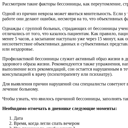
Рассмотрим такие факторы бессонницы, как переутомление, стре
Одной из причин невроза может явиться мнительность. Если у т
работе они делают ошибки, несмотря на то, что объективных ф
Однажды с группой больных, страдающих от бессонницы ученые
отличались от того, что казалось пациентам. Как правило, паци
менее 5 часов, а засыпание наступало уже через 15 минут, как
несоответствие объективных данных и субъективных представл
или нездоровье.
Профилактикой бессонницы служит активный образ жизни в дн
здорового образа жизни. Рекомендуются также упражнения, на
выполнение всех рекомендаций, сон остается нарушенным в теч
консультацией к врачу (психотерапевту или психиатру).
Для выявления причин нарушений сна специалисты советуют вес
лечение больному.
Чтобы узнать, что явилось причиной бессонницы, заполнять та
Необходимо отмечать в дневнике следующие моменты:
Дата
Время, когда легли спать вечером