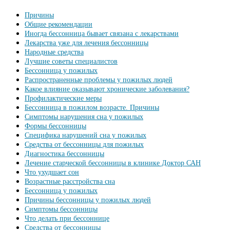
Причины
Общие рекомендации
Иногда бессонница бывает связана с лекарствами
Лекарства уже для лечения бессонницы
Народные средства
Лучшие советы специалистов
Бессонница у пожилых
Распространенные проблемы у пожилых людей
Какое влияние оказывают хронические заболевания?
Профилактические меры
Бессонница в пожилом возрасте. Причины
Симптомы нарушения сна у пожилых
Формы бессонницы
Специфика нарушений сна у пожилых
Средства от бессонницы для пожилых
Диагностика бессонницы
Лечение старческой бессонницы в клинике Доктор САН
Что ухудшает сон
Возрастные расстройства сна
Бессонница у пожилых
Причины бессонницы у пожилых людей
Симптомы бессонницы
Что делать при бессоннице
Средства от бессонницы