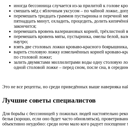
иногда бессонница случается из-за прилитой к голове кр
смешать мёд с яблочным уксусом – по чайной ложке, доп
перемешать тридцать граммов пустырника и перечной мят
пятнадцать минут, охладить, процедить, долить кипячёно
закончится;
перемешать вровень валериановых корней, трёхлистной ва
перемешать вровень мяты, пустырника, омелы белой, вал
наутро;
взять две столовых ложки кроваво-красного боярышника,
варить столовую ложку измельчённых корней кроваво-кра
по столовой ложке;
залить двумястами миллилитрами воды одну столовую лож
одной столовой ложке – перед сном, после сна, в середин
Это не все рецепты, но среди приведённых выше наверняка най
Лучшие советы специалистов
Для борьбы с бессонницей у пожилых людей настоятельно реком
белья (хорошо, если оно будет часто обновляться), проветрива
объективно неудобно: среди ночи мало кого радует посещение 