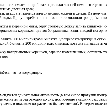
ови – есть смысл попробовать приложить к ней немного тёртого х
устима двойная доза;
ы, двадцать граммов валериановых корней и хмеля. Из получивше
й воды. При употреблении настоя по сто миллилитров днём и но
хты и перечной мяты, одну столовую ложку залить кипятком, ост
ериановых корешков, цветов боярышника. Залить водой погорячее
 залить 300 миллилитрами кипятка, употреблять трижды в сутки 
сной бузины в 200 миллилитрах кипятка, поварив пятнадцать ми
ку валериановых корешков, заранее измельчённых, оставить сто
е дня.
дётся что-то подходящее.
ендуется двигательная активность (в том числе прогулки конкре
ние комнаты перед отходом ко сну, исключение внешних раздражи
туалета, в пожилом возрасте это бывает тяжело). Вечером полез