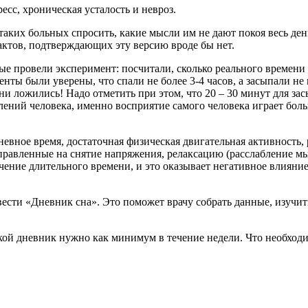
сс, хроническая усталость и невроз.
аких больных спросить, какие мысли им не дают покоя весь день
актов, подтверждающих эту версию вроде бы нет.
 провели эксперимент: посчитали, сколько реального времени 
енты были уверены, что спали не более 3-4 часов, а засыпали не
 они ложились! Надо отметить при этом, что 20 – 30 минут для з
ений человека, именно восприятие самого человека играет бол
евное время, достаточная физическая двигательная активность
правленные на снятие напряжения, релаксацию (расслабление мы
ение длительного времени, и это оказывает негативное влияние
ти «Дневник сна». Это поможет врачу собрать данные, изучить 
кой дневник нужно как минимум в течение недели. Что необходи