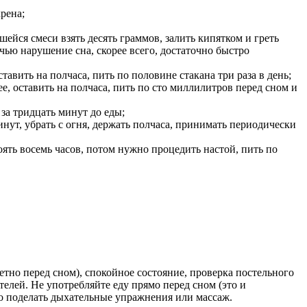
рена;
йся смеси взять десять граммов, залить кипятком и греть
чью нарушение сна, скорее всего, достаточно быстро
авить на полчаса, пить по половине стакана три раза в день;
, оставить на полчаса, пить по сто миллилитров перед сном и
за тридцать минут до еды;
нут, убрать с огня, держать полчаса, принимать периодически
ять восемь часов, потом нужно процедить настой, пить по
тно перед сном), спокойное состояние, проверка постельного
телей. Не употребляйте еду прямо перед сном (это и
но поделать дыхательные упражнения или массаж.