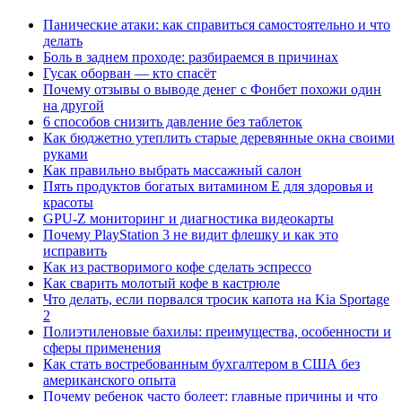
Панические атаки: как справиться самостоятельно и что
делать
Боль в заднем проходе: разбираемся в причинах
Гусак оборван — кто спасёт
Почему отзывы о выводе денег с Фонбет похожи один
на другой
6 способов снизить давление без таблеток
Как бюджетно утеплить старые деревянные окна своими
руками
Как правильно выбрать массажный салон
Пять продуктов богатых витамином Е для здоровья и
красоты
GPU-Z мониторинг и диагностика видеокарты
Почему PlayStation 3 не видит флешку и как это
исправить
Как из растворимого кофе сделать эспрессо
Как сварить молотый кофе в кастрюле
Что делать, если порвался тросик капота на Kia Sportage
2
Полиэтиленовые бахилы: преимущества, особенности и
сферы применения
Как стать востребованным бухгалтером в США без
американского опыта
Почему ребенок часто болеет: главные причины и что