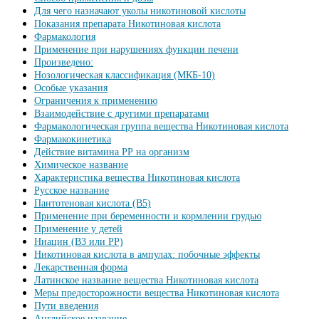
Для чего назначают уколы никотиновой кислоты
Показания препарата Никотиновая кислота
Фармакология
Применение при нарушениях функции печени
Произведено:
Нозологическая классификация (МКБ-10)
Особые указания
Ограничения к применению
Взаимодействие с другими препаратами
Фармакологическая группа вещества Никотиновая кислота
Фармакокинетика
Действие витамина РР на организм
Химическое название
Характеристика вещества Никотиновая кислота
Русское название
Пантотеновая кислота (B5)
Применение при беременности и кормлении грудью
Применение у детей
Ниацин (B3 или PP)
Никотиновая кислота в ампулах: побочные эффекты
Лекарственная форма
Латинское название вещества Никотиновая кислота
Меры предосторожности вещества Никотиновая кислота
Пути введения
Английское название