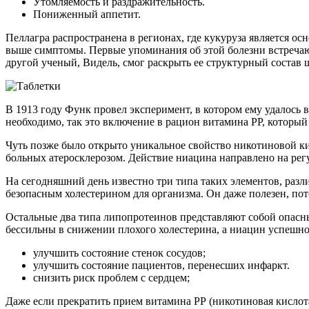
Утомляемость и раздражительность.
Пониженный аппетит.
Пеллагра распространена в регионах, где кукуруза является о
выше симптомы. Первые упоминания об этой болезни встречают
другой ученый, Видель, смог раскрыть ее структурный состав ше
В 1913 году Функ провел эксперимент, в котором ему удалось 
необходимо, так это включение в рацион витамина РР, который
Чуть позже было открыто уникальное свойство никотиновой кис
больных атеросклерозом. Действие ниацина направлено на рег
На сегодняшний день известно три типа таких элементов, раз
безопасным холестерином для организма. Он даже полезен, по
Остальные два типа липопротеинов представляют собой опасный
бессильны в снижении плохого холестерина, а ниацин успеш
улучшить состояние стенок сосудов;
улучшить состояние пациентов, перенесших инфаркт.
снизить риск проблем с сердцем;
Даже если прекратить прием витамина РР (никотиновая кислота)