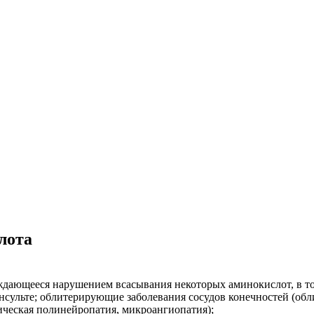
лота
ождающееся нарушением всасывания некоторых аминокислот, в то
нсульте; облитерирующие заболевания сосудов конечностей (обл
тическая полинейропатия, микроангиопатия);