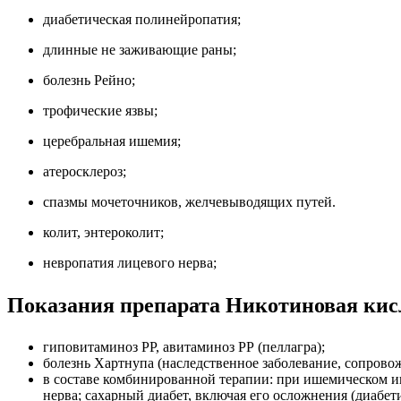
диабетическая полинейропатия;
длинные не заживающие раны;
болезнь Рейно;
трофические язвы;
церебральная ишемия;
атеросклероз;
спазмы мочеточников, желчевыводящих путей.
колит, энтероколит;
невропатия лицевого нерва;
Показания препарата Никотиновая кис
гиповитаминоз РР, авитаминоз РР (пеллагра);
болезнь Хартнупа (наследственное заболевание, сопров
в составе комбинированной терапии: при ишемическом и
нерва; сахарный диабет, включая его осложнения (диабе