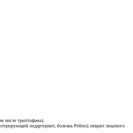
м числе триптофана).
итерирующий эндартериит, болезнь Рейно); неврит лицевого