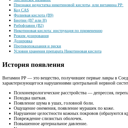
Признаки недостатка никотиновой кислоты, или витамина PP:
Код CAS
Фолиевая кислота (B9)
Биотин (B7 или H)
Рибофлавин (B2)
Никотиновая кислота: инструкция по применению
Режим дозирования
Дозировка
Противопоказания и риски
Условия хранения препарата Никотиновая кислота
История появления
Витамин РР — это вещество, получившее первые лавры в Соед
характеризующегося нарушениями центральной нервной систе
Психоневрологические расстройства — депрессия, перепа
Походка шаткая.
Появление шума в ушах, головной боли.
Ощущение онемения, появление мурашек по коже.
Нарушение целостности кожных покровов (образуются кра
Повреждение слизистых оболочек.
Повышенное артериальное давление.