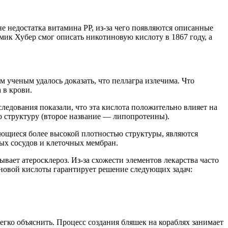
не недостатка витамина РР, из-за чего появляются описанные
ик Хубер смог описать никотиновую кислоту в 1867 году, а
 ученым удалось доказать, что пеллагра излечима. Что
 в крови.
ледования показали, что эта кислота положительно влияет на
ю структуру (второе название — липопротеины).
ающиеся более высокой плотностью структуры, являются
ых сосудов и клеточных мембран.
ает атеросклероз. Из-за схожести элементов лекарства часто
овой кислоты гарантирует решение следующих задач:
легко объяснить. Процесс создания бляшек на кораблях занимает