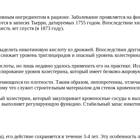
сновным ингредиентом в рационе. Заболевание проявляется на фо
ся в записях Тьерри, датируемых 1755 годом. Впоследствии хим
сть лет спустя (в 1873 году).
выделить никотиновую кислоту из дрожжей. Впоследствии другим
 снижает уровень триглицеридов и опасный уровень холестерина
лоты, но лишь недавно удалось применить его на практике. Исс
улирование уровня холестерина, который имеет белково-жирову
личающихся по плотности. Таким образом, липопротеины, отлич
тому что служит строительным материалом для стенок кровеносн
 холестерин, который закупоривает кровеносные сосуды и вызыв
но выполняет регулирующую функцию. Стабильный запас никотин
, его действие сохраняется в течение 3-4 лет. Эту особенность 