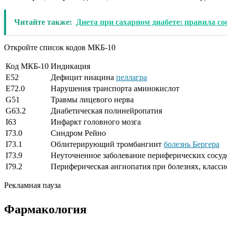
Читайте также:
Диета при сахарном диабете: правила с
Откройте список кодов МКБ-10
Код МКБ-10
Индикация
E52
Дефицит ниацина
пеллагра
E72.0
Нарушения транспорта аминокислот
G51
Травмы лицевого нерва
G63.2
Диабетическая полинейропатия
I63
Инфаркт головного мозга
I73.0
Синдром Рейно
I73.1
Облитерирующий тромбангиит
болезнь Бергера
I73.9
Неуточненное заболевание периферических сосуд
I79.2
Периферическая ангиопатия при болезнях, класс
Рекламная пауза
Фармакология