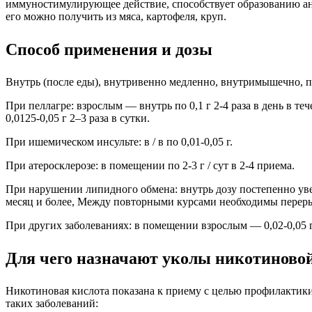
иммуностимулирующее действие, способствует образованию ант
его можно получить из мяса, картофеля, круп.
Способ применения и дозы
Внутрь (после еды), внутривенно медленно, внутримышечно, под
При пеллагре: взрослым — внутрь по 0,1 г 2-4 раза в день в те
0,0125-0,05 г 2–3 раза в сутки.
При ишемическом инсульте: в / в по 0,01-0,05 г.
При атеросклерозе: в помещении по 2-3 г / сут в 2-4 приема.
При нарушении липидного обмена: внутрь дозу постепенно увели
месяц и более, Между повторными курсами необходимы перер
При других заболеваниях: в помещении взрослым — 0,02-0,05 г (д
Для чего назначают уколы никотиново
Никотиновая кислота показана к приему с целью профилактики
таких заболеваний: