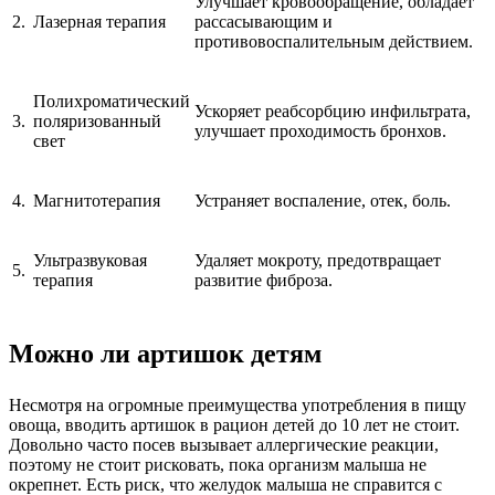
Улучшает кровообращение, обладает
2.
Лазерная терапия
рассасывающим и
противовоспалительным действием.
Полихроматический
Ускоряет реабсорбцию инфильтрата,
3.
поляризованный
улучшает проходимость бронхов.
свет
4.
Магнитотерапия
Устраняет воспаление, отек, боль.
Ультразвуковая
Удаляет мокроту, предотвращает
5.
терапия
развитие фиброза.
Можно ли артишок детям
Несмотря на огромные преимущества употребления в пищу
овоща, вводить артишок в рацион детей до 10 лет не стоит.
Довольно часто посев вызывает аллергические реакции,
поэтому не стоит рисковать, пока организм малыша не
окрепнет. Есть риск, что желудок малыша не справится с