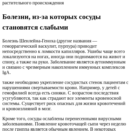
растительного происхождения
Болезни, из-за которых сосуды
становятся слабыми
Болезнь Шенлейна-Геноха (другие названия —
геморрагический васкулит, пурпура) приводит
непосредственно к ломкости капилляров. Ушибы чаще всего
локализуются на ногах, иногда они поднимаются на живот и
спину, а также на руки. Заболевание является аутоиммунным
и связано с чрезмерным накоплением иммунных комплексов
IgA.
также необходимо укрепление сосудистых стенок пациентам с
нарушениями свертываемости крови. Например, у детей с
гемофилией всегда есть синяки. С возрастом последствия
усугубляются, так как страдают все элементы кровеносной
системы. Существует риск опасных для жизни кровотечений
и кровоизлияний в мозг.
Кроме того, сосуды ослаблены перенесенными вирусными
заболеваниями. Появление кровоточащей сыпи через неделю
после гриппа является обычным явлением. В некоторых