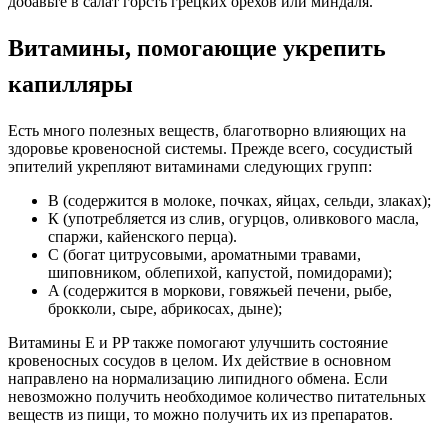
добавьте в салат горсть грецких орехов или миндаля.
Витамины, помогающие укрепить
капилляры
Есть много полезных веществ, благотворно влияющих на
здоровье кровеносной системы. Прежде всего, сосудистый
эпителий укрепляют витаминами следующих групп:
B (содержится в молоке, почках, яйцах, сельди, злаках);
К (употребляется из слив, огурцов, оливкового масла,
спаржи, кайенского перца).
C (богат цитрусовыми, ароматными травами,
шиповником, облепихой, капустой, помидорами);
A (содержится в моркови, говяжьей печени, рыбе,
брокколи, сыре, абрикосах, дыне);
Витамины E и PP также помогают улучшить состояние
кровеносных сосудов в целом. Их действие в основном
направлено на нормализацию липидного обмена. Если
невозможно получить необходимое количество питательных
веществ из пищи, то можно получить их из препаратов.