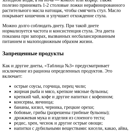
полезно принимать 1-2 столовые ложки нерафинированного
растительного масла натощак, чтобы смягчить стул. Масло
покрывает кишечник и улучшает отхождение стула.
Можно долго соблюдать диету. При такой диете
нормализуется частота и консистенция стула. Эта диета
показана при запорах, вызванных несбалансированным
питанием и малоподвижным образом жизни.
Запрещенные продукты
Как и другие диеты, «Таблица №3» предусматривает
исключение из рациона определенных продуктов. Это
включает:
острые соусы, горчица, перец чили;
жирная рыба и мясо, крепкие мясные бульоны;
крепкий чай, кофе и другие напитки с кофеином;
консервы, яичница;
бананы, кизил, черника, грецкие орехи;
бобовые, грибы (разрешены грибные бульоны);
дрожжевая мука и изделия из слоеного теста;
редис, хрен, чеснок и другие острые овощи;
напитки с дубильными веществами: кисели, какао, айва,