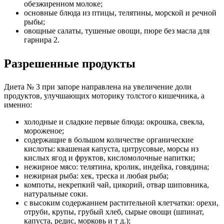
обезжиренном молоке;
основные блюда из птицы, телятины, морской и речной
рыбы;
овощные салаты, тушеные овощи, пюре без масла для
гарнира 2.
Разрешенные продукты
Диета № 3 при запоре направлена ​​на увеличение доли
продуктов, улучшающих моторику толстого кишечника, а
именно:
холодные и сладкие первые блюда: окрошка, свекла,
мороженое;
содержащие в большом количестве органические
кислоты: квашеная капуста, цитрусовые, морсы из
кислых ягод и фруктов, кисломолочные напитки;
нежирное мясо: телятина, кролик, индейка, говядина;
нежирная рыба: хек, треска и любая рыба;
компоты, некрепкий чай, цикорий, отвар шиповника,
натуральные соки.
с высоким содержанием растительной клетчатки: орехи,
отруби, крупы, грубый хлеб, сырые овощи (шпинат,
капуста, редис, морковь и т д.);