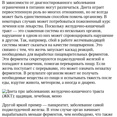
В зависимости от диагностированного заболевания
ограничения в питании могут различаться. Диета играет
первостепенную роль во многих отношениях, но не всегда
может быть единственным способом помочь организму. В
некоторых случаях может потребоваться пожизненный курс
лечения или лекарства. Поскольку желудочно-кишечный
тракт — это слаженная система из нескольких органов,
нарушение в одном из них может спровоцировать нарушение
в другом. Так, например, сбой в работе желчевыводящей
системы может сказаться на качестве пищеварения. Это
связано с тем, что желчь запускает каскад реакций,
необходимых для выработки пищеварительных ферментов.
Эти ферменты секретируются поджелудочной железой и
попадают в кишечник, помогая переваривать пищу. Если
желчь поступает с перерывами, это может означать нехватку
ферментов. В результате организм может не получать
необходимые вещества из пищи и испытывать тяжесть после
еды, вздутие живота, метеоризм, а иногда и диарею.
Другой яркий пример — панкреатит, заболевание самой
поджелудочной железы. В этом случае орган начинает
вырабатывать меньше ферментов, чем необходимо, что также