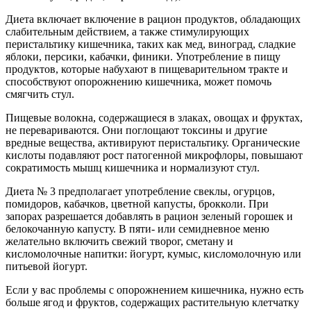
Диета включает включение в рацион продуктов, обладающих
слабительным действием, а также стимулирующих
перистальтику кишечника, таких как мед, виноград, сладкие
яблоки, персики, кабачки, финики. Употребление в пищу
продуктов, которые набухают в пищеварительном тракте и
способствуют опорожнению кишечника, может помочь
смягчить стул.
Пищевые волокна, содержащиеся в злаках, овощах и фруктах,
не перевариваются. Они поглощают токсины и другие
вредные вещества, активируют перистальтику. Органические
кислоты подавляют рост патогенной микрофлоры, повышают
сократимость мышц кишечника и нормализуют стул.
Диета № 3 предполагает употребление свеклы, огурцов,
помидоров, кабачков, цветной капусты, брокколи. При
запорах разрешается добавлять в рацион зеленый горошек и
белокочанную капусту. В пяти- или семидневное меню
желательно включить свежий творог, сметану и
кисломолочные напитки: йогурт, кумыс, кисломолочную или
питьевой йогурт.
Если у вас проблемы с опорожнением кишечника, нужно есть
больше ягод и фруктов, содержащих растительную клетчатку