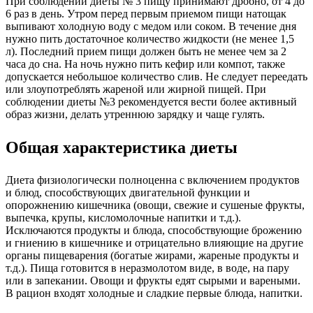
При соблюдении диеты № 3 пищу принимают дробно, от 4 до
6 раз в день. Утром перед первым приемом пищи натощак
выпивают холодную воду с медом или соком. В течение дня
нужно пить достаточное количество жидкости (не менее 1,5
л). Последний прием пищи должен быть не менее чем за 2
часа до сна. На ночь нужно пить кефир или компот, также
допускается небольшое количество слив. Не следует переедать
или злоупотреблять жареной или жирной пищей. При
соблюдении диеты №3 рекомендуется вести более активный
образ жизни, делать утреннюю зарядку и чаще гулять.
Общая характеристика диеты
Диета физиологически полноценна с включением продуктов
и блюд, способствующих двигательной функции и
опорожнению кишечника (овощи, свежие и сушеные фрукты,
выпечка, крупы, кисломолочные напитки и т.д.).
Исключаются продукты и блюда, способствующие брожению
и гниению в кишечнике и отрицательно влияющие на другие
органы пищеварения (богатые жирами, жареные продукты и
т.д.). Пища готовится в неразмолотом виде, в воде, на пару
или в запекании. Овощи и фрукты едят сырыми и вареными.
В рацион входят холодные и сладкие первые блюда, напитки.