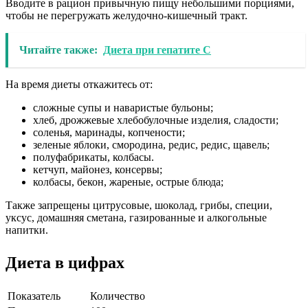
Вводите в рацион привычную пищу небольшими порциями,
чтобы не перегружать желудочно-кишечный тракт.
Читайте также:
Диета при гепатите C
На время диеты откажитесь от:
сложные супы и наваристые бульоны;
хлеб, дрожжевые хлебобулочные изделия, сладости;
соленья, маринады, копчености;
зеленые яблоки, смородина, редис, редис, щавель;
полуфабрикаты, колбасы.
кетчуп, майонез, консервы;
колбасы, бекон, жареные, острые блюда;
Также запрещены цитрусовые, шоколад, грибы, специи,
уксус, домашняя сметана, газированные и алкогольные
напитки.
Диета в цифрах
Показатель
Количество