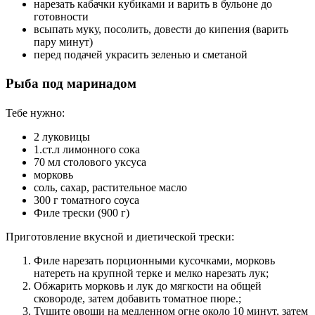
нарезать кабачки кубиками и варить в бульоне до
готовности
всыпать муку, посолить, довести до кипения (варить
пару минут)
перед подачей украсить зеленью и сметаной
Рыба под маринадом
Тебе нужно:
2 луковицы
1.ст.л лимонного сока
70 мл столового уксуса
морковь
соль, сахар, растительное масло
300 г томатного соуса
Филе трески (900 г)
Приготовление вкусной и диетической трески:
Филе нарезать порционными кусочками, морковь
натереть на крупной терке и мелко нарезать лук;
Обжарить морковь и лук до мягкости на общей
сковороде, затем добавить томатное пюре.;
Тушите овощи на медленном огне около 10 минут, затем