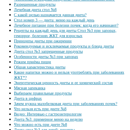
Разрешенные продукты
Лечебная диета стол №8
С какой целью назначается данная диета?
Стол номер 3 — диета: меню на каждый день
Лечебное питание при болезни почек: когда его начинают?
Рецепты на каждый день для диеты Стол №3 при запорах,
геморрое, болезнях ЖКТ для взрослых
Принципы диеты при ожирении
Рекомендуемые и исключаемые продукты и блюда диеты
Диета стол №3 запрещенные продукты
Особенности диеты №3 при запорах
Режим приёма пищи
Общая характеристика диеты
Какие напитки можно и нельзя употреблять при заболеваниях
ЖКТ*?
Энергетическая ценность диеты и ее химический состав
Мясная запеканка
Выбираем правильные продукты
Диета в цифрах
Зачем нужна малобелковая диета при заболеваниях почек?
Что нельзя есть при диете №8
Видео: Интервью с гастроэнтерологом
Диета №3: примерное меню на неделю
Что можно есть при диете №8
Диета стол №3 для детей: рецепты