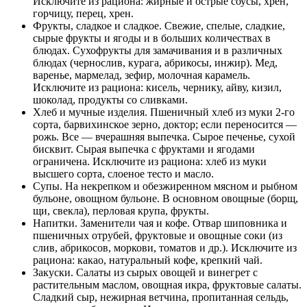
Исключите из рациона: жирные и острые соусы, хрен,
горчицу, перец, хрен.
Фрукты, сладкое и сладкое. Свежие, спелые, сладкие,
сырые фрукты и ягоды и в больших количествах в
блюдах. Сухофрукты для замачивания и в различных
блюдах (чернослив, курага, абрикосы, инжир). Мед,
варенье, мармелад, зефир, молочная карамель.
Исключите из рациона: кисель, чернику, айву, кизил,
шоколад, продукты со сливками.
Хлеб и мучные изделия. Пшеничный хлеб из муки 2-го
сорта, барвихинское зерно, доктор; если переносится —
рожь. Все — вчерашняя выпечка. Сырое печенье, сухой
бисквит. Сырая выпечка с фруктами и ягодами
ограничена. Исключите из рациона: хлеб из муки
высшего сорта, слоеное тесто и масло.
Супы. На некрепком и обезжиренном мясном и рыбном
бульоне, овощном бульоне. В основном овощные (борщ,
щи, свекла), перловая крупа, фрукты.
Напитки. Заменители чая и кофе. Отвар шиповника и
пшеничных отрубей, фруктовые и овощные соки (из
слив, абрикосов, моркови, томатов и др.). Исключите из
рациона: какао, натуральный кофе, крепкий чай.
Закуски. Салаты из сырых овощей и винегрет с
растительным маслом, овощная икра, фруктовые салаты.
Сладкий сыр, нежирная ветчина, пропитанная сельдь,