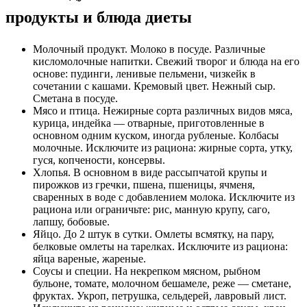
продукты и блюда диеты
Молочный продукт. Молоко в посуде. Различные
кисломолочные напитки. Свежий творог и блюда на его
основе: пудинги, ленивые пельмени, чизкейк в
сочетании с кашами. Кремовый цвет. Нежный сыр.
Сметана в посуде.
Мясо и птица. Нежирные сорта различных видов мяса,
курица, индейка — отварные, приготовленные в
основном одним куском, иногда рубленые. Колбасы
молочные. Исключите из рациона: жирные сорта, утку,
гуся, копчености, консервы.
Хлопья. В основном в виде рассыпчатой ​​крупы и
пирожков из гречки, пшена, пшеницы, ячменя,
сваренных в воде с добавлением молока. Исключите из
рациона или ограничьте: рис, манную крупу, саго,
лапшу, бобовые.
Яйцо. До 2 штук в сутки. Омлеты всмятку, на пару,
белковые омлеты на тарелках. Исключите из рациона:
яйца вареные, жареные.
Соусы и специи. На некрепком мясном, рыбном
бульоне, томате, молочном бешамеле, реже — сметане,
фруктах. Укроп, петрушка, сельдерей, лавровый лист.