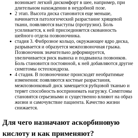
возникает легкий дискомфорт в шее, например, при
длительном нахождении в неудобной позе.
2 этап. Высота диска становится еще меньше,
начинается патологический разрастание хрящевой
ткани, появляются выступы (протрузии). Боль
усиливается, к ней присоединяется скованность
шейного отдела позвоночника.
стадия 3. Фиброзное кольцо, окружающее ядро ​​диска,
разрывается и образуется межпозвоночная грыжа.
Позвоночник значительно деформируется,
увеличивается риск вывиха и подвывиха позвонков.
Боль становится постоянной, к ней добавляются другие
симптомы остеохондроза.
4 стадия. В позвоночнике происходят необратимые
изменения: появляются костные разрастания,
межпозвонковый диск замещается рубцовой тканью и
теряет способность воспринимать нагрузку. Симптомы
становятся серьезными и существенно влияют на образ
жизни и самочувствие пациента. Качество жизни
снижается.
Для чего назначают аскорбиновую
кислоту и как применяют?