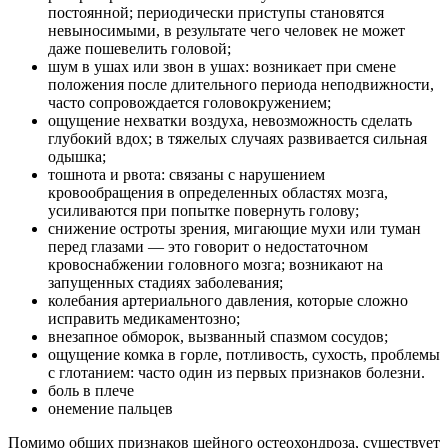
постоянной; периодически приступы становятся
невыносимыми, в результате чего человек не может
даже пошевелить головой;
шум в ушах или звон в ушах: возникает при смене
положения после длительного периода неподвижности,
часто сопровождается головокружением;
ощущение нехватки воздуха, невозможность сделать
глубокий вдох; в тяжелых случаях развивается сильная
одышка;
тошнота и рвота: связаны с нарушением
кровообращения в определенных областях мозга,
усиливаются при попытке повернуть голову;
снижение остроты зрения, мигающие мухи или туман
перед глазами — это говорит о недостаточном
кровоснабжении головного мозга; возникают на
запущенных стадиях заболевания;
колебания артериального давления, которые сложно
исправить медикаментозно;
внезапное обморок, вызванный спазмом сосудов;
ощущение комка в горле, потливость, сухость, проблемы
с глотанием: часто один из первых признаков болезни.
боль в плече
онемение пальцев
Помимо общих признаков шейного остеохондроза, существует