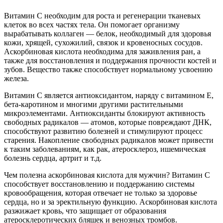
Витамин С необходим для роста и регенерации тканевых
клеток во всех частях тела. Он помогает организму
вырабатывать коллаген — белок, необходимый для здоровья
кожи, хрящей, сухожилий, связок и кровеносных сосудов.
Аскорбиновая кислота необходима для заживления ран, а
также для восстановления и поддержания прочности костей и
зубов. Вещество также способствует нормальному усвоению
железа.
Витамин С является антиоксидантом, наряду с витамином Е,
бета-каротином и многими другими растительными
микроэлементами. Антиоксиданты блокируют активность
свободных радикалов — атомов, которые повреждают ДНК,
способствуют развитию болезней и стимулируют процесс
старения. Накопление свободных радикалов может привести
к таким заболеваниям, как рак, атеросклероз, ишемическая
болезнь сердца, артрит и т.д.
Чем полезна аскорбиновая кислота для мужчин? Витамин С
способствует восстановлению и поддержанию системы
кровообращения, которая отвечает не только за здоровье
сердца, но и за эректильную функцию. Аскорбиновая кислота
разжижает кровь, что защищает от образования
атеросклеротических бляшек и венозных тромбов.