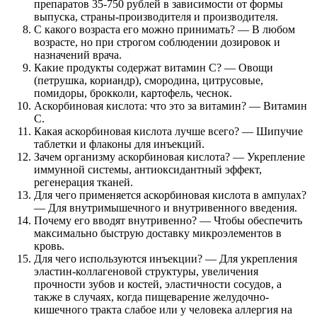
препаратов 35-750 рублей в зависимости от формы
выпуска, страны-производителя и производителя.
С какого возраста его можно принимать? — В любом
возрасте, но при строгом соблюдении дозировок и
назначений врача.
Какие продукты содержат витамин С? — Овощи
(петрушка, кориандр), смородина, цитрусовые,
помидоры, брокколи, картофель, чеснок.
Аскорбиновая кислота: что это за витамин? — Витамин
С.
Какая аскорбиновая кислота лучше всего? — Шипучие
таблетки и флаконы для инъекций.
Зачем организму аскорбиновая кислота? — Укрепление
иммунной системы, антиоксидантный эффект,
регенерация тканей.
Для чего применяется аскорбиновая кислота в ампулах?
— Для внутримышечного и внутривенного введения.
Почему его вводят внутривенно? — Чтобы обеспечить
максимально быструю доставку микроэлементов в
кровь.
Для чего используются инъекции? — Для укрепления
эластин-коллагеновой структуры, увеличения
прочности зубов и костей, эластичности сосудов, а
также в случаях, когда пищеварение желудочно-
кишечного тракта слабое или у человека аллергия на