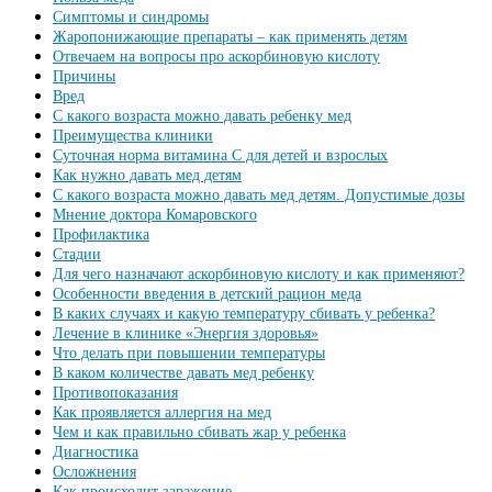
Симптомы и синдромы
Жаропонижающие препараты – как применять детям
Отвечаем на вопросы про аскорбиновую кислоту
Причины
Вред
С какого возраста можно давать ребенку мед
Преимущества клиники
Суточная норма витамина С для детей и взрослых
Как нужно давать мед детям
С какого возраста можно давать мед детям. Допустимые дозы
Мнение доктора Комаровского
Профилактика
Стадии
Для чего назначают аскорбиновую кислоту и как применяют?
Особенности введения в детский рацион меда
В каких случаях и какую температуру сбивать у ребенка?
Лечение в клинике «Энергия здоровья»
Что делать при повышении температуры
В каком количестве давать мед ребенку
Противопоказания
Как проявляется аллергия на мед
Чем и как правильно сбивать жар у ребенка
Диагностика
Осложнения
Как происходит заражение