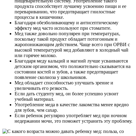
пищеварительную систему. Употребление такого
продукта способствует лучшему усвоению пищи и ее
перевариванию, что предотвращает гнилостные
процессы в кишечнике.
Благодаря обезболивающему и антисептическому
эффекту мед часто используют при стоматите.
Мед также довольно популярен при температурах,
поскольку такой продукт обладает потогонным и
жаропонижающим действием. Чаще всего при ОРВИ с
высокой температурой мед добавляют в холодный чай
или горячее молоко.
Благодаря меду кальций и магний лучше усваиваются
детским организмом, что положительно сказывается на
состоянии костей и зубов, а также предотвращает
появление сколиоза у школьников.
Мед обладает способностью улучшать зрение и
увеличивать его резкость.
Если дать студенту мед, он более успешно усвоит
учебный материал.
Употребление меда в качестве лакомства менее вредно
для зубов, чем сахар.
Если ребенок регулярно употребляет мед при ночном
недержании мочи, это поможет устранить эту проблему.