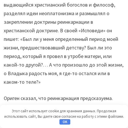
выдающийся христианский богослов и философ,
разделял идеи неоплатонизма и размышлял о
закреплении доктрины реинкарнации в
христианской доктрине. В своей «Исповеди» он
пишет: «Был ли у меня определенный период моей
жизни, предшествовавший детству? Был ли это
период, который я провел в утробе матери, или
какой-то другой?… А что произошло до этой жизни,
о Владыка радость моя, я где-то остался или в
каком-то теле?»
Ориген сказал, что реинкарнация предсказуема.
Этот сайт использует cookie для хранения данных. Продолжая
Ориген (185–254), который в Британской
использовать сайт, Вы даете свое согласие на работу с этими файлами.
OK
энциклопедии занимает второе место после святого