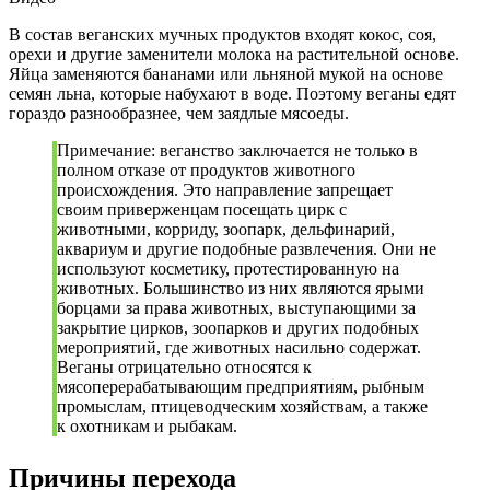
В состав веганских мучных продуктов входят кокос, соя,
орехи и другие заменители молока на растительной основе.
Яйца заменяются бананами или льняной мукой на основе
семян льна, которые набухают в воде. Поэтому веганы едят
гораздо разнообразнее, чем заядлые мясоеды.
Примечание: веганство заключается не только в
полном отказе от продуктов животного
происхождения. Это направление запрещает
своим приверженцам посещать цирк с
животными, корриду, зоопарк, дельфинарий,
аквариум и другие подобные развлечения. Они не
используют косметику, протестированную на
животных. Большинство из них являются ярыми
борцами за права животных, выступающими за
закрытие цирков, зоопарков и других подобных
мероприятий, где животных насильно содержат.
Веганы отрицательно относятся к
мясоперерабатывающим предприятиям, рыбным
промыслам, птицеводческим хозяйствам, а также
к охотникам и рыбакам.
Причины перехода