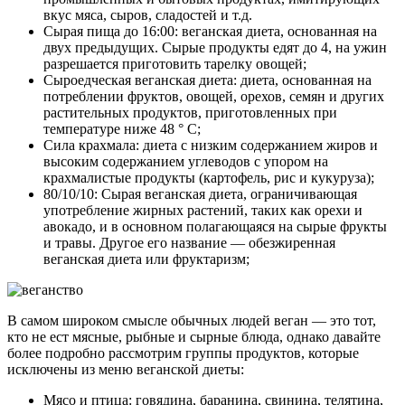
вкус мяса, сыров, сладостей и т.д.
Сырая пища до 16:00: веганская диета, основанная на
двух предыдущих. Сырые продукты едят до 4, на ужин
разрешается приготовить тарелку овощей;
Сыроедческая веганская диета: диета, основанная на
потреблении фруктов, овощей, орехов, семян и других
растительных продуктов, приготовленных при
температуре ниже 48 ° C;
Сила крахмала: диета с низким содержанием жиров и
высоким содержанием углеводов с упором на
крахмалистые продукты (картофель, рис и кукуруза);
80/10/10: Сырая веганская диета, ограничивающая
употребление жирных растений, таких как орехи и
авокадо, и в основном полагающаяся на сырые фрукты
и травы. Другое его название — обезжиренная
веганская диета или фруктаризм;
В самом широком смысле обычных людей веган — это тот,
кто не ест мясные, рыбные и сырные блюда, однако давайте
более подробно рассмотрим группы продуктов, которые
исключены из меню веганской диеты:
Мясо и птица: говядина, баранина, свинина, телятина,