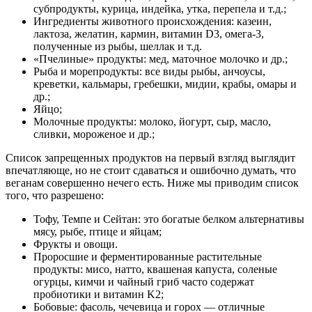
субпродукты, курица, индейка, утка, перепела и т.д.;
Ингредиенты животного происхождения: казеин,
лактоза, желатин, кармин, витамин D3, омега-3,
полученные из рыбы, шеллак и т.д.
«Пчелиные» продукты: мед, маточное молочко и др.;
Рыба и морепродукты: все виды рыбы, анчоусы,
креветки, кальмары, гребешки, мидии, крабы, омары и
др.;
Яйцо;
Молочные продукты: молоко, йогурт, сыр, масло,
сливки, мороженое и др.;
Список запрещенных продуктов на первый взгляд выглядит
впечатляюще, но не стоит сдаваться и ошибочно думать, что
веганам совершенно нечего есть. Ниже мы приводим список
того, что разрешено:
Тофу, Темпе и Сейтан: это богатые белком альтернативы
мясу, рыбе, птице и яйцам;
Фрукты и овощи.
Проросшие и ферментированные растительные
продукты: мисо, натто, квашеная капуста, соленые
огурцы, кимчи и чайный гриб часто содержат
пробиотики и витамин K2;
Бобовые: фасоль, чечевица и горох — отличные