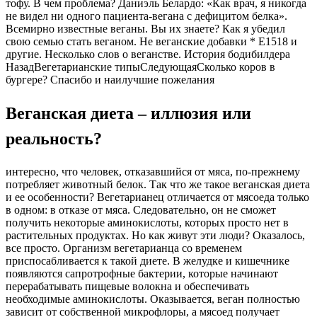
тофу. В чем проблема? Даниэль Белардо: «Как врач, я никогда
не видел ни одного пациента-вегана с дефицитом белка».
Всемирно известные веганы. Вы их знаете? Как я убедил
свою семью стать веганом. Не веганские добавки * E1518 и
другие. Несколько слов о веганстве. История бодибилдера
НазадВегетарианские типыСледующаяСколько коров в
бургере? Спасибо и наилучшие пожелания
Веганская диета – иллюзия или
реальность?
интересно, что человек, отказавшийся от мяса, по-прежнему
потребляет животный белок. Так что же такое веганская диета
и ее особенности? Вегетарианец отличается от мясоеда только
в одном: в отказе от мяса. Следовательно, он не сможет
получить некоторые аминокислоты, которых просто нет в
растительных продуктах. Но как живут эти люди? Оказалось,
все просто. Организм вегетарианца со временем
приспосабливается к такой диете. В желудке и кишечнике
появляются сапротрофные бактерии, которые начинают
перерабатывать пищевые волокна и обеспечивать
необходимые аминокислоты. Оказывается, веган полностью
зависит от собственной микрофлоры, а мясоед получает