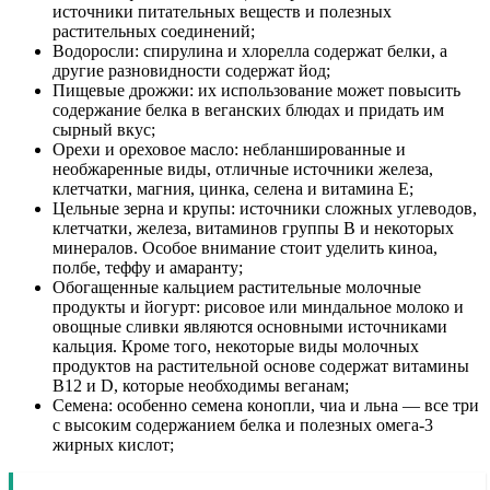
источники питательных веществ и полезных
растительных соединений;
Водоросли: спирулина и хлорелла содержат белки, а
другие разновидности содержат йод;
Пищевые дрожжи: их использование может повысить
содержание белка в веганских блюдах и придать им
сырный вкус;
Орехи и ореховое масло: небланшированные и
необжаренные виды, отличные источники железа,
клетчатки, магния, цинка, селена и витамина Е;
Цельные зерна и крупы: источники сложных углеводов,
клетчатки, железа, витаминов группы В и некоторых
минералов. Особое внимание стоит уделить киноа,
полбе, теффу и амаранту;
Обогащенные кальцием растительные молочные
продукты и йогурт: рисовое или миндальное молоко и
овощные сливки являются основными источниками
кальция. Кроме того, некоторые виды молочных
продуктов на растительной основе содержат витамины
B12 и D, которые необходимы веганам;
Семена: особенно семена конопли, чиа и льна — все три
с высоким содержанием белка и полезных омега-3
жирных кислот;