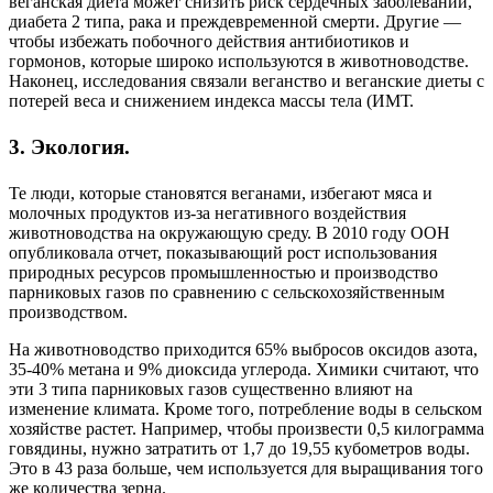
веганская диета может снизить риск сердечных заболеваний,
диабета 2 типа, рака и преждевременной смерти. Другие —
чтобы избежать побочного действия антибиотиков и
гормонов, которые широко используются в животноводстве.
Наконец, исследования связали веганство и веганские диеты с
потерей веса и снижением индекса массы тела (ИМТ.
3. Экология.
Те люди, которые становятся веганами, избегают мяса и
молочных продуктов из-за негативного воздействия
животноводства на окружающую среду. В 2010 году ООН
опубликовала отчет, показывающий рост использования
природных ресурсов промышленностью и производство
парниковых газов по сравнению с сельскохозяйственным
производством.
На животноводство приходится 65% выбросов оксидов азота,
35-40% метана и 9% диоксида углерода. Химики считают, что
эти 3 типа парниковых газов существенно влияют на
изменение климата. Кроме того, потребление воды в сельском
хозяйстве растет. Например, чтобы произвести 0,5 килограмма
говядины, нужно затратить от 1,7 до 19,55 кубометров воды.
Это в 43 раза больше, чем используется для выращивания того
же количества зерна.