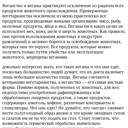
Веганство и веганы практикуют исключение из рациона всех
продуктов животного происхождения. Приверженцы
вегетарианства исключили из меню практически все
продукты, производимые живыми организмами: мясо, рыбу,
молочные продукты, яйца и мед. Веганы ни в каких целях не
используют мех, кожу, шелк и шерсть животных. Как правило,
они против использования животных в индустрии
развлечений и активно борются за освобождение животных,
которых они тестируют. Все продукты, которые можно
получить только путем убийства или эксплуатации
животного, запрещены веганами.
довольно интересно знать, кто такие веганы и что они едят,
поскольку большинство людей думает, что их диета включает
лишь небольшое количество пищи. Веганы считаются
ветеранами вегетарианства, а веганство — его самая жесткая
форма. Помимо кормов, полученных от животных, для них
недопустимо употребление рафинированных или
обработанных пищевых продуктов, а также продуктов,
содержащих алкоголь, кофеин, различные консерванты и
стимуляторы. Что они едят? Не думайте, что «веган» означает
вести полуголодный образ жизни и что кроме овощных супов
и салатов им не на что подать на стол. Стоит отметить, что
возможность термической обработки значительно