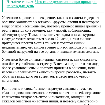
Читайте также:
Что такое духовная пища: примеры
на каждый день
У веганов хорошее пищеварение, так как их диета содержит
большое количество клетчатки: фрукты, овощи и некоторые
виды злаков насыщены ею, поэтому процесс пищеварения не
растягивается со временем, как у людей, соблюдающих
обычную диету. Только помните, что одна и та же курица в
желудке может оставаться около 12 часов, и там ей еще
приходится пройти метры тонкой и толстой кишки,
неудивительно, что пищеварение длится так долго и ложится
большой нагрузкой на все органы и выделительная система.
У веганов более сильная нервная система и, как следствие,
они более устойчивы к стрессу. В целом видно, что эти люди
более уравновешены и поэтому приятны в общении, пока
человек не занимается «миссионерской работой», пытаясь
обратить всех, кого он встречает, в свою новую «веру» —
веганство.
Равновесие и спокойствие напрямую связаны с тем, что
сбалансированное веганское меню включает в себя огромное
количество микроэлементов и витаминов, очищенных
тяжелой энергией животной пищи, и поэтому благотворно