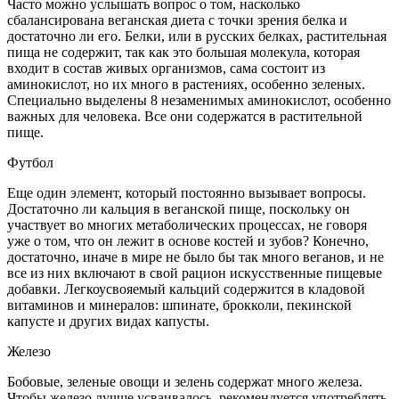
Часто можно услышать вопрос о том, насколько
сбалансирована веганская диета с точки зрения белка и
достаточно ли его. Белки, или в русских белках, растительная
пища не содержит, так как это большая молекула, которая
входит в состав живых организмов, сама состоит из
аминокислот, но их много в растениях, особенно зеленых.
Специально выделены 8 незаменимых аминокислот, особенно
важных для человека. Все они содержатся в растительной
пище.
Футбол
Еще один элемент, который постоянно вызывает вопросы.
Достаточно ли кальция в веганской пище, поскольку он
участвует во многих метаболических процессах, не говоря
уже о том, что он лежит в основе костей и зубов? Конечно,
достаточно, иначе в мире не было бы так много веганов, и не
все из них включают в свой рацион искусственные пищевые
добавки. Легкоусвояемый кальций содержится в кладовой
витаминов и минералов: шпинате, брокколи, пекинской
капусте и других видах капусты.
Железо
Бобовые, зеленые овощи и зелень содержат много железа.
Чтобы железо лучше усваивалось, рекомендуется употреблять