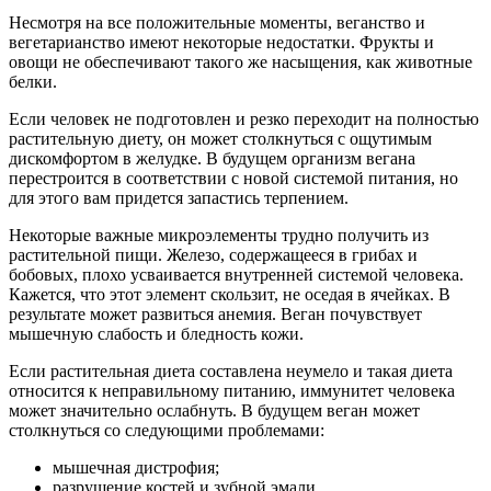
Несмотря на все положительные моменты, веганство и
вегетарианство имеют некоторые недостатки. Фрукты и
овощи не обеспечивают такого же насыщения, как животные
белки.
Если человек не подготовлен и резко переходит на полностью
растительную диету, он может столкнуться с ощутимым
дискомфортом в желудке. В будущем организм вегана
перестроится в соответствии с новой системой питания, но
для этого вам придется запастись терпением.
Некоторые важные микроэлементы трудно получить из
растительной пищи. Железо, содержащееся в грибах и
бобовых, плохо усваивается внутренней системой человека.
Кажется, что этот элемент скользит, не оседая в ячейках. В
результате может развиться анемия. Веган почувствует
мышечную слабость и бледность кожи.
Если растительная диета составлена ​​неумело и такая диета
относится к неправильному питанию, иммунитет человека
может значительно ослабнуть. В будущем веган может
столкнуться со следующими проблемами:
мышечная дистрофия;
разрушение костей и зубной эмали.