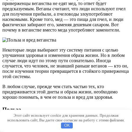
приверженцы веганства не едят мед, то ответ будет
предсказуемым. Веганы считают, что люди используют пчел
для получения прибыли, а пчеловоды злоупотребляют
насекомыми. Кроме того, мед — это пища для пчел, и люди
фактически забирают его, заменяя дешевым сахаром. Вот
почему в веганстве вместо меда употребляют заменители.
Некоторые люди выбирают эту систему питания с целью
улучшения здоровья и изменения образа жизни. Но в любом
случае люди идут по этому пути сознательно. Иногда
случается, что человек, не знавший раньше веганов — кто он,
после изучения теории превращается в стойкого приверженца
этой системы.
В любом случае, прежде чем стать частью тех, кто
придерживается этой диеты и образа жизни, необходимо
хорошо понимать, в чем ее польза и вред для здоровья.
Польза
Этот сайт использует cookie для хранения данных. Продолжая
использовать сайт, Вы даете свое согласие на работу с этими файлами.
Даже дети знают, что фрукты и овощи полезны для здоровья.
OK
Следовательно, такая система питания может быть выгодной.