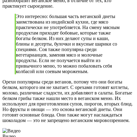
разнообразит веганское меню, в отличие от тех, кто
практикует сыроедение.
Это интересно: большая часть веганской диеты
заимствована из индийской кухни, где мясо
практически не употребляется. На смену мясным
продуктам приходят бобовые, которые также
богаты белком. Из них делают супы и каши,
блины и десерты, булочки и вкусные шарики со
специями. Соя также популярна среди
вегетарианцев, заменяя мясо и молочные
продукты. Если не получается выйти из
привычного меню, то можно побаловать себя
колбасой или соевым мороженым.
Орехи популярны среди веганов, потому что они богаты
белком, которого им не хватает. С орехами готовят котлеты,
молоко, различные сладости, их добавляют в салаты. Богатые
белком грибы также нашли место в веганском меню. Их
используют для приготовления супов, пирогов, вторых блюд.
Но фрукты и овощи — это основа веганской диеты. Они
готовят основные блюда. Они также могут наслаждаться
шоколадом — это не запрещено веганским мировоззрением.
Видео