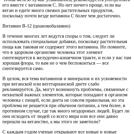
его вместе с витамином С. Но нет ничего проще, если вы
веган и едите много свежих растительных продуктов,
поскольку почти везде витамина С более чем достаточно.
Витамин B-12 (цианокобаламин)
В течение многих лет ведутся споры о том, следует ли
использовать специальные добавки, поскольку растительная
пища как таковая не содержит этого витамина. Но помните,
что в здоровом организме человека этот элемент
синтезируется в желудочно-кишечном тракте, и если у вас там
хорошая флора, то вам не о чем беспокоиться — все
синтезируется само.
В целом, вся тема витаминов и минералов и их усвояемости
при веганской или вегетарианской диете слабо
рекламируется. Да, могут возникнуть проблемы, связанные с
нехваткой важных элементов, которые попадают в организм
человека с пищей, если диета не совсем правильная, но эта
проблема не решается при обычном питании, а тем более, в
противном случае, где так много нездоровых людей. Будет ли
они исходить от людей со всего мира или все они давно
перешли на веганство, а мы этого не заметили?
С каждым годом ученые открывают все новые и новые