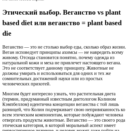
Этический выбор. Веганство vs plant
based diet или веганство = plant based
die
Веганство — это не столько выбор еды, сколько образ жизни.
Веган исповедует принципы ахимсы — не навредить всему
живому. Отсюда становится понятно, почему одежда из
натуральной кожи и меха не привлечет настоящего вегана.
Это не соответствует данному принципу. Животные не
должны умирать и использоваться для одних и тех же
сомнительных достижений науки или из простых
человеческих прихотей.
Многим будет интересно узнать, что растительная диета
(термин, придуманный известным диетологом Колином
Кэмпбеллом) идентична концепции веганства с той лишь
разницей, что Колин подчеркивает свою непривязанность ко
всем этическим компонентам, которые побуждают человека
отвергать продукты животные. Веганство — это своего рода
этическая категория, в которой моральный аспект имеет
первостепенное значение, и человек может даже пойти на