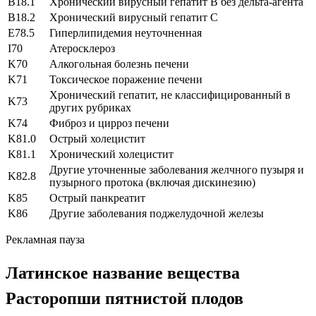
B18.1
Хронический вирусный гепатит В без дельта-агента
B18.2
Хронический вирусный гепатит С
E78.5
Гиперлипидемия неуточненная
I70
Атеросклероз
K70
Алкогольная болезнь печени
K71
Токсическое поражение печени
Хронический гепатит, не классифицированный в
K73
других рубриках
K74
Фиброз и цирроз печени
K81.0
Острый холецистит
K81.1
Хронический холецистит
Другие уточненные заболевания желчного пузыря и
K82.8
пузырного протока (включая дискинезию)
K85
Острый панкреатит
K86
Другие заболевания поджелудочной железы
Рекламная пауза
Латинское название вещества
Расторопши пятнистой плодов