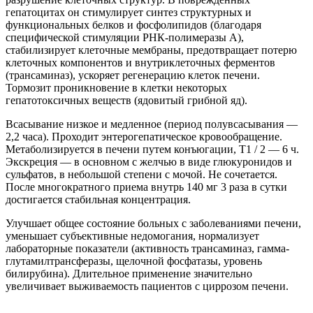
гепатоцитах он стимулирует синтез структурных и
функциональных белков и фосфолипидов (благодаря
специфической стимуляции РНК-полимеразы А),
стабилизирует клеточные мембраны, предотвращает потерю
клеточных компонентов и внутриклеточных ферментов
(трансаминаз), ускоряет регенерацию клеток печени.
Тормозит проникновение в клетки некоторых
гепатотоксичных веществ (ядовитый грибной яд).
Всасывание низкое и медленное (период полувсасывания —
2,2 часа). Проходит энтерогепатическое кровообращение.
Метаболизируется в печени путем конъюгации, T1 / 2 — 6 ч.
Экскреция — в основном с желчью в виде глюкуронидов и
сульфатов, в небольшой степени с мочой. Не сочетается.
После многократного приема внутрь 140 мг 3 раза в сутки
достигается стабильная концентрация.
Улучшает общее состояние больных с заболеваниями печени,
уменьшает субъективные недомогания, нормализует
лабораторные показатели (активность трансаминаз, гамма-
глутамилтрансферазы, щелочной фосфатазы, уровень
билирубина). Длительное применение значительно
увеличивает выживаемость пациентов с циррозом печени.