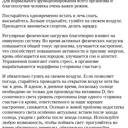
Для нормального функционирования всего организма и
благополучия человека очень важен режим.
Постарайтесь одновременно встать и лечь спать,
высыпайтесь. Больше отдыхайте, гуляйте на свежем воздухе.
Приходится заниматься спортом, делать зарядку.
Регулярные физические нагрузки благотворно влияют на
иммунную систему. Во время активных физических нагрузок
повышается общий тонус организма, улучшается настроение,
что способствует повышению активности и приливу энергии,
кровь обогащается кислородом, улучшается сон и аппетит.
Упражнения помогают снять стресс, в организме
вырабатываются эндорфины («гормоны счастья»).
И обязательно гулять на свежем воздухе. Если позволяет
погода, старайтесь проводить на открытом воздухе хотя бы
час в день. В идеале, в дневное время, поскольку солнце
необходимо не только для производства витамина D, без
солнечного света уровень серотонина (еще одного «гормона
счастья») в крови, ответственного за наше хорошее
настроение, снижается. Осенью и зимой проблема недостатка
солнечного света особенно актуальна: встаем после захода
солнца, уходим с работы после захода солнца. Используйте
любую возможность, чтобы поймать свет: прогуляйтесь во
время обеденного перерыва, обязательно спланируйте