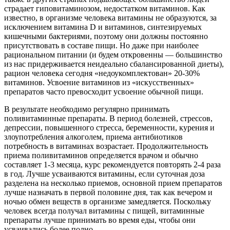
страдает гиповитаминозом, недостатком витаминов. Как
известно, в организме человека витамины не образуются, за
исключением витамина D и витаминов, синтезируемых
кишечными бактериями, поэтому они должны постоянно
присутствовать в составе пищи. Но даже при наиболее
рациональном питании (и будем откровенны — большинство
из нас придерживается неидеально сбалансированной диеты),
рацион человека сегодня «недоукомплектован» 20-30%
витаминов. Усвоение витаминов из «искусственных»
препаратов часто превосходит усвоение обычной пищи.
В результате необходимо регулярно принимать
поливитаминные препараты. В период болезней, стрессов,
депрессии, повышенного стресса, беременности, курения и
злоупотребления алкоголем, приема антибиотиков
потребность в витаминах возрастает. Продолжительность
приема поливитаминов определяется врачом и обычно
составляет 1-3 месяца, курс рекомендуется повторять 2-4 раза
в год. Лучше усваиваются витамины, если суточная доза
разделена на несколько приемов, основной прием препаратов
лучше назначать в первой половине дня, так как вечером и
ночью обмен веществ в организме замедляется. Поскольку
человек всегда получал витамины с пищей, витаминные
препараты лучше принимать во время еды, чтобы они
усваивались более полно.