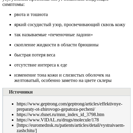
симптомы:
рвота и тошнота
яркий сосудистый узор, просвечивающий сквозь кожу
так называемые «печеночные ладони»
скопление жидкости в области брюшины
быстрая потеря веса
отсутствие интереса к еде
изменение тона кожи и слизистых оболочек на
желтоватый, особенно заметно на цвете склеры
Источники
https://www.geptrong.com/geptrong/articles/effektivnye-
preparaty-ot-zhirovogo-gepatoza-pecheni/
https://www.rlsnet.ru/mnn_index_id_3798.htm
https://www.VIDAL.ru/drugs/molecule/178
[https://euromednsk.ru/patients/articles/detail/vystraivaem-
zashchitu/]