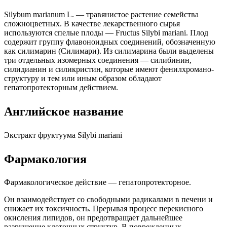
Silybum marianum L. — травянистое растение семейства
сложноцветных. В качестве лекарственного сырья
используются спелые плоды — Fructus Silybi mariani. Плод
содержит группу флавоноидных соединений, обозначенную
как силимарин (Силимари). Из силимарина были выделены
три отдельных изомерных соединения — силибинин,
силидианин и силикристин, которые имеют фенилхромано-
структуру и тем или иным образом обладают
гепатопротекторным действием.
Английское название
Экстракт фруктуума Silybi mariani
Фармакология
Фармакологическое действие — гепатопротекторное.
Он взаимодействует со свободными радикалами в печени и
снижает их токсичность. Прерывая процесс перекисного
окисления липидов, он предотвращает дальнейшее
разрушение клеточных структур. В поврежденных