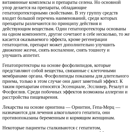
витаминные комплексы и препараты селена. Но основной
упор делается на препараты, обладающие
гепатопротекторными свойствами. В эту группу средств
входит большой перечень наименований, среди которых
препараты различаются по принципу действия и
действующим веществам. Одни гепатопротекторы основаны
на одном компоненте, другие сочетают в себе несколько, то же
касается оказываемого эффекта, кроме регенерации
гепатоцитов, препарат может дополнительно улучшить
движение желчи, снять воспаление, снять тошноту и
улучшить аппетит.
Гепатопротекторы на основе фосфолипидов, которые
представляют собой вещества, связанные с клеточными
мембранами органа. Фосфолипиды показаны для длительного
приема, только в этом случае они дают заметный эффект. К
таким препаратам относятся Эссенциале, Эссливер, Резалут и
Фосфоглив. Среди побочных эффектов возможны аллергии и
расстройства пищеварения.
Лекарства на основе орнитина — Орнитин, Гепа-Мерц —
назначаются для лечения алкогольного гепатита, они
противопоказаны беременным и кормящим женщинам.
Некоторые пациенты сталкиваются с гепатитом,