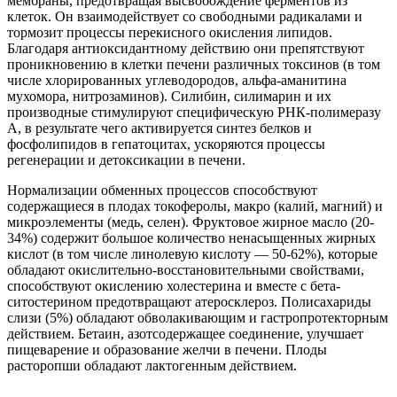
мембраны, предотвращая высвобождение ферментов из
клеток. Он взаимодействует со свободными радикалами и
тормозит процессы перекисного окисления липидов.
Благодаря антиоксидантному действию они препятствуют
проникновению в клетки печени различных токсинов (в том
числе хлорированных углеводородов, альфа-аманитина
мухомора, нитрозаминов). Силибин, силимарин и их
производные стимулируют специфическую РНК-полимеразу
А, в результате чего активируется синтез белков и
фосфолипидов в гепатоцитах, ускоряются процессы
регенерации и детоксикации в печени.
Нормализации обменных процессов способствуют
содержащиеся в плодах токоферолы, макро (калий, магний) и
микроэлементы (медь, селен). Фруктовое жирное масло (20-
34%) содержит большое количество ненасыщенных жирных
кислот (в том числе линолевую кислоту — 50-62%), которые
обладают окислительно-восстановительными свойствами,
способствуют окислению холестерина и вместе с бета-
ситостерином предотвращают атеросклероз. Полисахариды
слизи (5%) обладают обволакивающим и гастропротекторным
действием. Бетаин, азотсодержащее соединение, улучшает
пищеварение и образование желчи в печени. Плоды
расторопши обладают лактогенным действием.