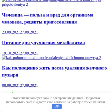
Чечевица — польза и вред для организма
человека, рецепты приготовления
23.09.2021
27.09.2021
Питание для улучшения метаболизма
19.10.2021
27.09.2021
Как полноценно жить после удаления желчного
пузыря
08.09.2021
27.09.2021
Отказ от ответственности
Этот сайт использует cookie для хранения данных. Продолжая
использовать сайт, Вы даете свое согласие на работу с этими файлами.
Обращаем ваше внимание, что вся информация, размещённая на
OK
сайте
nichego-nebolit.ru
взята из открытых источников, полностью
или частично, не несет в себе никаких коммерческих целей, и