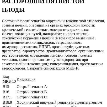
РАСТОРОПШИ ПЯТНИСТОЙ
ПЛОДЫ
Состояние после гепатита вирусной и токсической этиологии,
травмы печени, операций на органах брюшной полости;
хронический гепатит, гепатохолецистит, дискинезия
желчевыводящих путей, панкреатит, цирроз печени;
токсические поражения печени (в том числе вызванные
применением аминогликозидов, тетрациклинов,
иммунодепрессантов, НПВП, противотуберкулезных
препаратов, барбитуратов, транквилизаторов; органическими
растворителями; отравления грибами, солями тяжелых
металлов, галогенированными углеводородами; при
алкогольной интоксикации); гиперлипидемия, профилактика
атеросклероза. Откройте список кодов МКБ-10
Код
Индикация
МКБ-10
B15
Острый гепатит А
B16
Острый гепатит В
B17.1
Острый гепатит С
B18.0
Хронический вирусный гепатит В с дельта-агентом