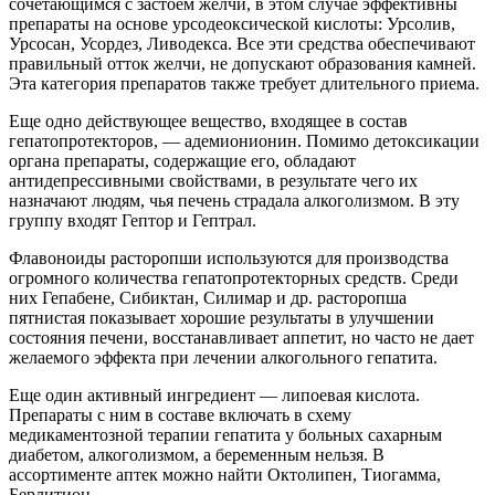
сочетающимся с застоем желчи, в этом случае эффективны
препараты на основе урсодеоксической кислоты: Урсолив,
Урсосан, Усордез, Ливодекса. Все эти средства обеспечивают
правильный отток желчи, не допускают образования камней.
Эта категория препаратов также требует длительного приема.
Еще одно действующее вещество, входящее в состав
гепатопротекторов, — адемионионин. Помимо детоксикации
органа препараты, содержащие его, обладают
антидепрессивными свойствами, в результате чего их
назначают людям, чья печень страдала алкоголизмом. В эту
группу входят Гептор и Гептрал.
Флавоноиды расторопши используются для производства
огромного количества гепатопротекторных средств. Среди
них Гепабене, Сибиктан, Силимар и др. расторопша
пятнистая показывает хорошие результаты в улучшении
состояния печени, восстанавливает аппетит, но часто не дает
желаемого эффекта при лечении алкогольного гепатита.
Еще один активный ингредиент — липоевая кислота.
Препараты с ним в составе включать в схему
медикаментозной терапии гепатита у больных сахарным
диабетом, алкоголизмом, а беременным нельзя. В
ассортименте аптек можно найти Октолипен, Тиогамма,
Берлитион.