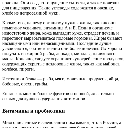
волокна. Они создают ощущение сытости, а также полезны
для пищеварения. Такие углеводы содержатся в овсянке,
хлебе из непросеянной муки.
Кроме того, нашему организму нужны жиры, так как они
помогают усваивать витамины А и Е. Если в организме
недостаточно жира, кожа выглядит хуже, страдает печень и
перестают вырабатываться половые гормоны. Жиры бывают
насыщенными или ненасыщенными. Последние лучше
усваиваются, соответственно они более полезны. Их хорошо
получать из жирной рыбы, авокадо, миндаля, оливкового
масла. Конечно, следует ограничить употребление продуктов,
содержащих скрытые нездоровые жиры, таких как майонез,
колбаса, пироги.
Источники белка — рыба, мясо, молочные продукты, яйца,
бобовые, орехи, грибы.
Ешьте как можно больше фруктов и овощей, желательно
сырых для лучшего удержания витаминов.
Витамины и пробиотики
Многочисленные исследования показывают, что в России, а
также в других странах подавляющее большинство людей