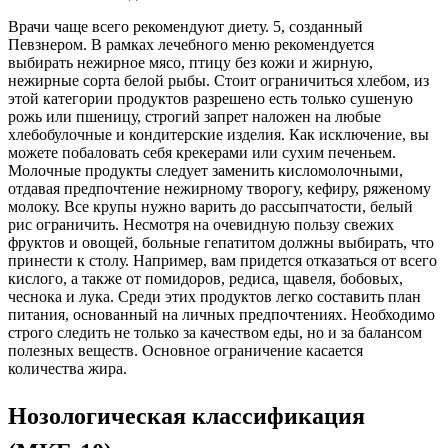
Врачи чаще всего рекомендуют диету. 5, созданный
Певзнером. В рамках лечебного меню рекомендуется
выбирать нежирное мясо, птицу без кожи и жирную,
нежирные сорта белой рыбы. Стоит ограничиться хлебом, из
этой категории продуктов разрешено есть только сушеную
рожь или пшеницу, строгий запрет наложен на любые
хлебобулочные и кондитерские изделия. Как исключение, вы
можете побаловать себя крекерами или сухим печеньем.
Молочные продукты следует заменить кисломолочными,
отдавая предпочтение нежирному творогу, кефиру, ряженому
молоку. Все крупы нужно варить до рассыпчатости, белый
рис ограничить. Несмотря на очевидную пользу свежих
фруктов и овощей, больные гепатитом должны выбирать, что
принести к столу. Например, вам придется отказаться от всего
кислого, а также от помидоров, редиса, щавеля, бобовых,
чеснока и лука. Среди этих продуктов легко составить план
питания, основанный на личных предпочтениях. Необходимо
строго следить не только за качеством еды, но и за балансом
полезных веществ. Основное ограничение касается
количества жира.
Нозологическая классификация