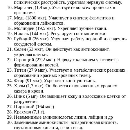
психических расстройств, укрепляя нервную систему.
Марганец (1,9 мг). Участвуйте во всех процессах в
организме.
Медь (1800 мкг). Участвует в синтезе ферментов и
образовании лейкоцитов.
Молибден (19,5 мкг). Укрепляет зубные ткани.
Никель (144 мкг). Регулирует состояние кожи.
Рубидий (26 мкг). Улучшает работу нервной и сердечно-
сосудистой систем.
Селен (53 мкг). Он действует как антиоксидант,
укрепляя клетки.
Стронций (27,2 мкг). Наряду с кальцием участвует в
формировании костей.
Титан (27,9 мкг). Участвует в метаболических реакциях,
образовании красных кровяных телец.
Фтор (91 мкг). Укрепляет костную ткань.
Хром (1,3 мкг). Он борется с повышенным уровнем
сахара в крови.
Цинк (5 мг). Он защищает кожу и волосковые клетки от
разрушения.
Цирконий (164 мкг).
Крахмал (7,1 г).
Незаменимые аминокислоты: лизин, лейцин и др
Заменяемые аминокислоты: аспарагиновая кислота,
глутаминовая кислота, серин и т.д.