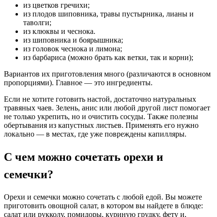
из цветков гречихи;
из плодов шиповника, травы пустырника, лианы и
таволги;
из клюквы и чеснока.
из шиповника и боярышника;
из головок чеснока и лимона;
из барбариса (можно брать как ветки, так и корни);
Вариантов их приготовления много (различаются в основном
пропорциями). Главное — это ингредиенты.
Если не хотите готовить настой, достаточно натуральных
травяных чаев. Зелень, анис или любой другой лист помогает
не только укрепить, но и очистить сосуды. Также полезны
обертывания из капустных листьев. Применять его нужно
локально — в местах, где уже повреждены капилляры.
С чем можно сочетать орехи и
семечки?
Орехи и семечки можно сочетать с любой едой. Вы можете
приготовить овощной салат, в котором вы найдете в блюде:
салат или рукколу, помидоры, куриную грудку, фету и,