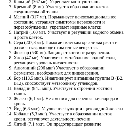
Кальций (367 мг). Укрепляет костную ткань.
Кремний (8 мг). Участвует в образовании клеток
соединительной ткани.
Магний (317 мг). Нормализует психоэмоциональное
состояние, устраняет симптомы нервозности и
перевозбуждения, укрепляет нервные клетки.
Натрий (160 мг). Участвует в регуляции водного обмена
и роста клеток.
Сера (207,8 мг). Помогает клеткам организма расти и
развиваться, выводит токсичные вещества.
Фосфор (530 мг). Защищает кости от разрушения.
Хлор (47 мг). Участвует в метаболизме водной соли,
регулирует уровень кислотности.
Алюминий (296 мкг) Участвует в образовании
ферментов, необходимых для пищеварения.
Бор (113,5 мкг). Инактивирует витамины группы B (B2,
B12), способствует метаболизму углеводов.
Ванадий (84,1 мкг). Участвует в строении костной
ткани.
Железо (6,1 мг). Незаменим для переноса кислорода в
кровь.
Йод (6,8 мкг). Улучшение функции щитовидной железы.
Кобальт (5,3 мкг). Участвует в образовании клеток
крови, регулирует деятельность печени.
Литий (7,1 мкг). Он предотвращает развитие