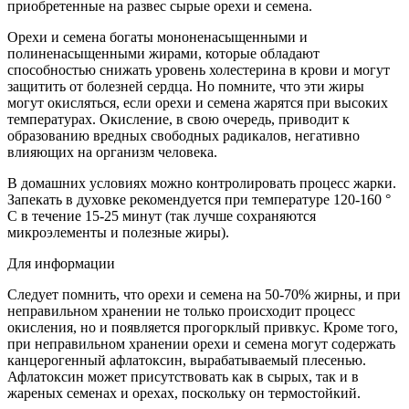
приобретенные на развес сырые орехи и семена.
Орехи и семена богаты мононенасыщенными и
полиненасыщенными жирами, которые обладают
способностью снижать уровень холестерина в крови и могут
защитить от болезней сердца. Но помните, что эти жиры
могут окисляться, если орехи и семена жарятся при высоких
температурах. Окисление, в свою очередь, приводит к
образованию вредных свободных радикалов, негативно
влияющих на организм человека.
В домашних условиях можно контролировать процесс жарки.
Запекать в духовке рекомендуется при температуре 120-160 °
С в течение 15-25 минут (так лучше сохраняются
микроэлементы и полезные жиры).
Для информации
Следует помнить, что орехи и семена на 50-70% жирны, и при
неправильном хранении не только происходит процесс
окисления, но и появляется прогорклый привкус. Кроме того,
при неправильном хранении орехи и семена могут содержать
канцерогенный афлатоксин, вырабатываемый плесенью.
Афлатоксин может присутствовать как в сырых, так и в
жареных семенах и орехах, поскольку он термостойкий.