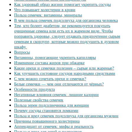
Как здоровый образ жизни помогает укрепить сосуды
Что повышает холестерин в крови
Польза семечек: витамины, минералы
В чем польза семечек подсолнуха для организма человека
Тем, кто болеет диабетом, не рекомендуется покупать
очищенные семена или есть их в жареном виде. Чтобы
поправить здоровье, следует отдавать предпочтение сырым
семенам в скорлупе, которые можно подсушить в духовом
шкафу.
Вопросы
Витамины, помогающие укрепить капилляры
Изменение состава жиров при обжарке
Какие орехи и семечки полезнее – сырые или жареные?
Как улучшить состояние сосудов народными средствами
С чем можно сочетать орехи и семечки?
Белые семечки — чем они отличаются от чёрных?
Особенности продукта
Негативные влияния семечек: лишние калории
Полезные свойства семечек
Польза зерен подсолнечника для женщин
Почему сосуды становятся ломкими
Польза и вред семечек подсолнуха для организма мужчин
Причины повышенного холестерина
Аппендицит от семечек: мифы и реальность
Польза и вред для детей и подростков