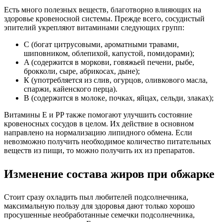
Есть много полезных веществ, благотворно влияющих на
здоровье кровеносной системы. Прежде всего, сосудистый
эпителий укрепляют витаминами следующих групп:
C (богат цитрусовыми, ароматными травами,
шиповником, облепихой, капустой, помидорами);
A (содержится в моркови, говяжьей печени, рыбе,
брокколи, сыре, абрикосах, дыне);
К (употребляется из слив, огурцов, оливкового масла,
спаржи, кайенского перца).
B (содержится в молоке, почках, яйцах, сельди, злаках);
Витамины E и PP также помогают улучшить состояние
кровеносных сосудов в целом. Их действие в основном
направлено на нормализацию липидного обмена. Если
невозможно получить необходимое количество питательных
веществ из пищи, то можно получить их из препаратов.
Изменение состава жиров при обжарке
Стоит сразу охладить пыл любителей подсолнечника,
максимальную пользу для здоровья дают только хорошо
просушенные необработанные семечки подсолнечника,