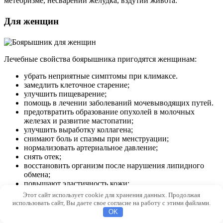
метеоризме, несварении желудка, вздутии живота.
Для женщин
Лечебные свойства боярышника пригодятся женщинам:
убрать неприятные симптомы при климаксе.
замедлить клеточное старение;
улучшить пищеварение;
помощь в лечении заболеваний мочевыводящих путей.
предотвратить образование опухолей в молочных
железах и развитие мастопатии;
улучшить выработку коллагена;
снимают боль и спазмы при менструации;
нормализовать артериальное давление;
снять отек;
восстановить организм после нарушения липидного
обмена;
повышают эластичность кожи;
Этот сайт использует cookie для хранения данных. Продолжая
Для лечения климактерического невроза используется
использовать сайт, Вы даете свое согласие на работу с этими файлами.
следующий отвар:
OK