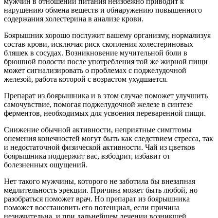
мужчин в отношении питания неизбежно приводит к
нарушению обмена веществ и обнаружению повышенного
содержания холестерина в анализе крови.
Боярышник хорошо послужит вашему организму, нормализуя
состав крови, исключая риск скопления холестериновых
бляшек в сосудах. Возникновение мучительной боли в
брюшной полости после употребления той же жирной пищи
может сигнализировать о проблемах с поджелудочной
железой, работа которой с возрастом ухудшается.
Препарат из боярышника и в этом случае поможет улучшить
самочувствие, помогая поджелудочной железе в синтезе
ферментов, необходимых для усвоения переваренной пищи.
Снижение обычной активности, неприятные симптомы
онемения конечностей могут быть как следствием стресса, так
и недостаточной физической активности. Чай из цветков
боярышника поддержит вас, взбодрит, избавит от
болезненных ощущений.
Нет такого мужчины, которого не заботила бы внезапная
медлительность эрекции. Причина может быть любой, но
разобраться поможет врач. Но препарат из боярышника
поможет восстановить его потенциал, если причина
незначительна, и при дальнейшем лечении возникшей