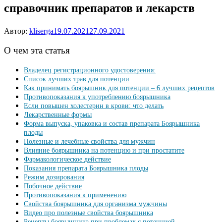
справочник препаратов и лекарств
Автор:
kliserga
19.07.2021
27.09.2021
О чем эта статья
Владелец регистрационного удостоверения:
Список лучших трав для потенции
Как принимать боярышник для потенции – 6 лучших рецептов
Противопоказания к употреблению боярышника
Если повышен холестерин в крови: что делать
Лекарственные формы
Форма выпуска, упаковка и состав препарата Боярышника
плоды
Полезные и лечебные свойства для мужчин
Влияние боярышника на потенцию и при простатите
Фармакологическое действие
Показания препарата Боярышника плоды
Режим дозирования
Побочное действие
Противопоказания к применению
Свойства боярышника для организма мужчины
Видео про полезные свойства боярышника
Рецепты боярышника при проблемах с потенцией