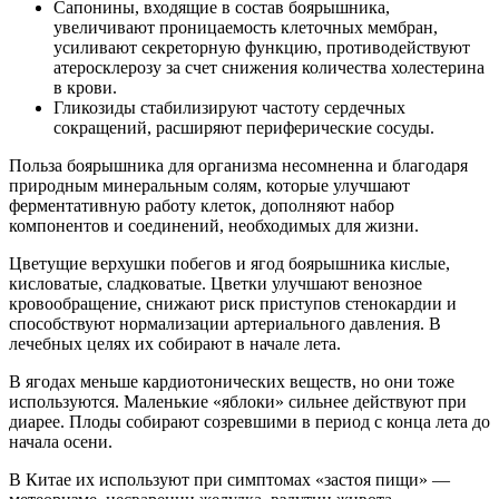
Сапонины, входящие в состав боярышника,
увеличивают проницаемость клеточных мембран,
усиливают секреторную функцию, противодействуют
атеросклерозу за счет снижения количества холестерина
в крови.
Гликозиды стабилизируют частоту сердечных
сокращений, расширяют периферические сосуды.
Польза боярышника для организма несомненна и благодаря
природным минеральным солям, которые улучшают
ферментативную работу клеток, дополняют набор
компонентов и соединений, необходимых для жизни.
Цветущие верхушки побегов и ягод боярышника кислые,
кисловатые, сладковатые. Цветки улучшают венозное
кровообращение, снижают риск приступов стенокардии и
способствуют нормализации артериального давления. В
лечебных целях их собирают в начале лета.
В ягодах меньше кардиотонических веществ, но они тоже
используются. Маленькие «яблоки» сильнее действуют при
диарее. Плоды собирают созревшими в период с конца лета до
начала осени.
В Китае их используют при симптомах «застоя пищи» —