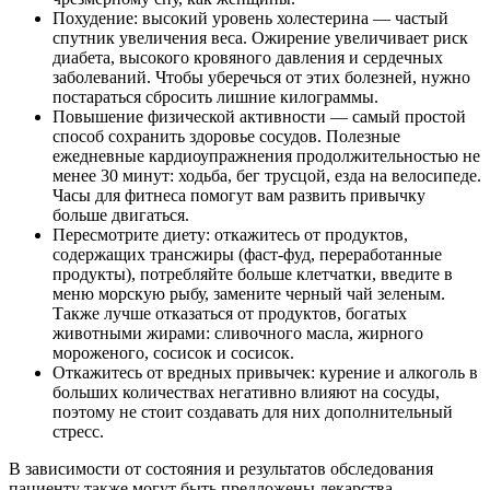
Похудение: высокий уровень холестерина — частый
спутник увеличения веса. Ожирение увеличивает риск
диабета, высокого кровяного давления и сердечных
заболеваний. Чтобы уберечься от этих болезней, нужно
постараться сбросить лишние килограммы.
Повышение физической активности — самый простой
способ сохранить здоровье сосудов. Полезные
ежедневные кардиоупражнения продолжительностью не
менее 30 минут: ходьба, бег трусцой, езда на велосипеде.
Часы для фитнеса помогут вам развить привычку
больше двигаться.
Пересмотрите диету: откажитесь от продуктов,
содержащих трансжиры (фаст-фуд, переработанные
продукты), потребляйте больше клетчатки, введите в
меню морскую рыбу, замените черный чай зеленым.
Также лучше отказаться от продуктов, богатых
животными жирами: сливочного масла, жирного
мороженого, сосисок и сосисок.
Откажитесь от вредных привычек: курение и алкоголь в
больших количествах негативно влияют на сосуды,
поэтому не стоит создавать для них дополнительный
стресс.
В зависимости от состояния и результатов обследования
пациенту также могут быть предложены лекарства.