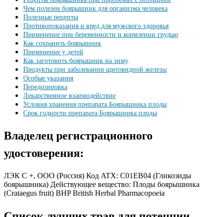
Чем полезен боярышник для организма человека
Полезные рецепты
Противопоказания и вред для мужского здоровья
Применение при беременности и кормлении грудью
Как сохранить боярышник
Применение у детей
Как заготовить боярышник на зиму
Продукты при заболевании щитовидной железы
Особые указания
Передозировка
Лекарственное взаимодействие
Условия хранения препарата Боярышника плоды
Срок годности препарата Боярышника плоды
Владелец регистрационного
удостоверения:
ЛЭК С +, ООО (Россия) Код ATX: C01EB04 (Гликозиды
боярышника) Действующее вещество: Плоды боярышника
(Crataegus fruit) BHP British Herbal Pharmacopoeia
Список лучших трав для потенции