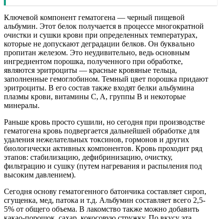
Ключевой компонент гематогена — черный пищевой
альбумин. Этот белок получается в процессе многократной
очистки и сушки крови при определенных температурах,
которые не допускают деградации белков. Он буквально
пропитан железом. Это неудивительно, ведь основным
ингредиентом порошка, полученного при обработке,
являются эритроциты — красные кровяные тельца,
заполненные гемоглобином. Темный цвет порошка придают
эритроциты. В его состав также входят белки альбумина
плазмы крови, витамины C, A, группы B и некоторые
минералы.
Раньше кровь просто сушили, но сегодня при производстве
гематогена кровь подвергается дальнейшей обработке для
удаления нежелательных токсинов, гормонов и других
биологически активных компонентов. Кровь проходит ряд
этапов: стабилизацию, дефибринизацию, очистку,
фильтрацию и сушку (путем нагревания и распыления под
высоким давлением).
Сегодня основу гематогенного батончика составляет сироп,
сгущенка, мед, патока и т.д. Альбумин составляет всего 2,5-
5% от общего объема. В лакомство также можно добавить
какао-порошок, сахар, кокосовую стружку. По вкусу эта