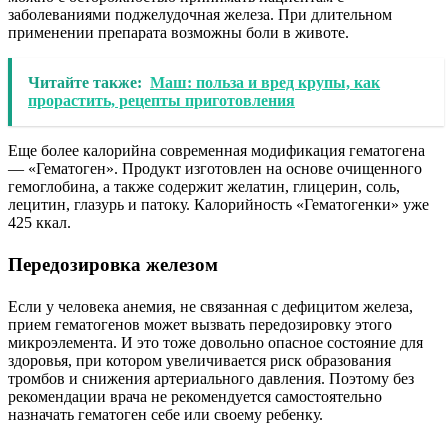
заболеваниями поджелудочная железа. При длительном
применении препарата возможны боли в животе.
Читайте также:
Маш: польза и вред крупы, как
прорастить, рецепты приготовления
Еще более калорийна современная модификация гематогена
— «Гематоген». Продукт изготовлен на основе очищенного
гемоглобина, а также содержит желатин, глицерин, соль,
лецитин, глазурь и патоку. Калорийность «Гематогенки» уже
425 ккал.
Передозировка железом
Если у человека анемия, не связанная с дефицитом железа,
прием гематогенов может вызвать передозировку этого
микроэлемента. И это тоже довольно опасное состояние для
здоровья, при котором увеличивается риск образования
тромбов и снижения артериального давления. Поэтому без
рекомендации врача не рекомендуется самостоятельно
назначать гематоген себе или своему ребенку.