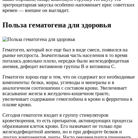
эритроцитарная закуска особенно напоминает ирис советских
времен — внешне он выглядит.
Польза гематогена для здоровья
Гематоген, который все еще был в виде смеси, появился на
рынке неспроста. Значительная часть населения в то время
питалась довольно плохо, нередки были железодефицитная
анемия, дефицит витаминов группы В и витамина С.
Гематоген хорош еще и тем, что он содержит все необходимые
компоненты: белки, жиры, углеводы и минералы и в
аналогичном соотношении с составом крови. Увеличивает
всасывание железа в желудочно-кишечном тракте,
увеличивает содержание гемоглобина в крови и ферритина в
плазме крови.
Сегодня гематоген входит в группу стимуляторов
кроветворения, то есть препаратов, активирующих процессы
образования клеток крови. Его назначают не только при
железодефицитной анемии, но и при дефиците белков и
других компонентов диеты. Часто рекомендуется принимать