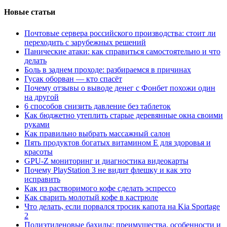
Новые статьи
Почтовые сервера российского производства: стоит ли
переходить с зарубежных решений
Панические атаки: как справиться самостоятельно и что
делать
Боль в заднем проходе: разбираемся в причинах
Гусак оборван — кто спасёт
Почему отзывы о выводе денег с Фонбет похожи один
на другой
6 способов снизить давление без таблеток
Как бюджетно утеплить старые деревянные окна своими
руками
Как правильно выбрать массажный салон
Пять продуктов богатых витамином Е для здоровья и
красоты
GPU-Z мониторинг и диагностика видеокарты
Почему PlayStation 3 не видит флешку и как это
исправить
Как из растворимого кофе сделать эспрессо
Как сварить молотый кофе в кастрюле
Что делать, если порвался тросик капота на Kia Sportage
2
Полиэтиленовые бахилы: преимущества, особенности и