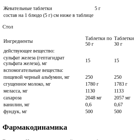
Жевательные таблетки
5 г
состав на 1 блюдо (5 г) см ниже в таблице
Стол
Таблетки по
Таблетки
Ингредиенты
50 г
30 г
действующее вещество:
сульфат железа (гептагидрат
15
15
сульфата железа), мг
вспомогательные вещества:
пищевой черный альбумин, мг
250
250
сгущенное молоко, мг
1780 г
1783 г
меласса, мг
1130
1133
сахароза
2048 мг
2057 мг
ванилин, мг
0,6
0,67
фундук, мг
500
500
Фармакодинамика