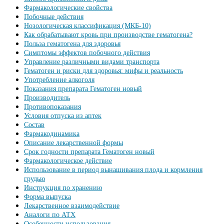
Фармакологические свойства
Побочные действия
Нозологическая классификация (МКБ-10)
Как обрабатывают кровь при производстве гематогена?
Польза гематогена для здоровья
Симптомы эффектов побочного действия
Управление различными видами транспорта
Гематоген и риски для здоровья: мифы и реальность
Употребление алкоголя
Показания препарата Гематоген новый
Производитель
Противопоказания
Условия отпуска из аптек
Состав
Фармакодинамика
Описание лекарственной формы
Срок годности препарата Гематоген новый
Фармакологическое действие
Использование в период вынашивания плода и кормления
грудью
Инструкция по хранению
Форма выпуска
Лекарственное взаимодействие
Аналоги по АТХ
Особенности использования