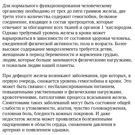
Для нормального функционирования человеческому
организму необходимо от трех до пяти граммов железа, две
трети этого количества содержит гемоглобин, белковое
соединение, входящее в состав эритроцитов, которые
отвечают за обогащение всех тканей и органов 1 ‘кислородом.
Однако требуемый уровень железа в крови может
варьироваться в зависимости от состояния здоровья человека,
ежедневной физической активности, пола и возраста. Более
высокое содержание микроэлемента требуется детям,
женщинам в период беременности и кормления грудью,
людям, которые больше занимаются физическими нагрузками,
и пожилым людям нашей планеты.
При дефиците железа возникают заболевания, при которых, в
первую очередь, снижается уровень гемоглобина в крови. Это
может быть связано с несбалансированным питанием,
повышенными умственными и физическими нагрузками,
кровотечениями, патологиями процесса всасывания железа.
Симптомами таких заболеваний могут быть состояние общей
слабости и утомляемости, апатия, чувство головокружения,
головная боль, бледность кожных покровов. И даже
недостаток железа может проявляться болезненными
ощущениями в области сердца, снижением давления в
артериях и появлением одышки.