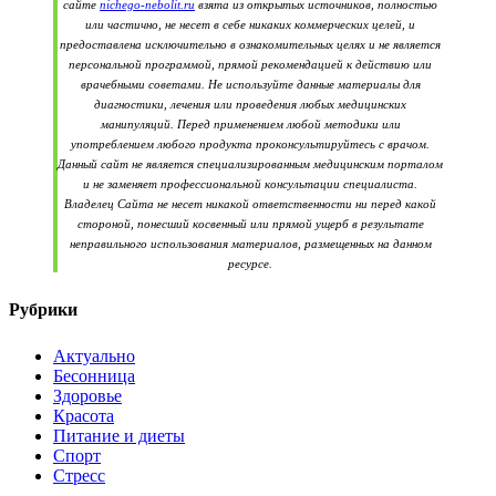
сайте
nichego-nebolit.ru
взята из открытых источников, полностью
или частично, не несет в себе никаких коммерческих целей, и
предоставлена исключительно в ознакомительных целях и не является
персональной программой, прямой рекомендацией к действию или
врачебными советами. Не используйте данные материалы для
диагностики, лечения или проведения любых медицинских
манипуляций. Перед применением любой методики или
употреблением любого продукта проконсультируйтесь с врачом.
Данный сайт не является специализированным медицинским порталом
и не заменяет профессиональной консультации специалиста.
Владелец Сайта не несет никакой ответственности ни перед какой
стороной, понесший косвенный или прямой ущерб в результате
неправильного использования материалов, размещенных на данном
ресурсе.
Рубрики
Актуально
Бесонница
Здоровье
Красота
Питание и диеты
Спорт
Стресс