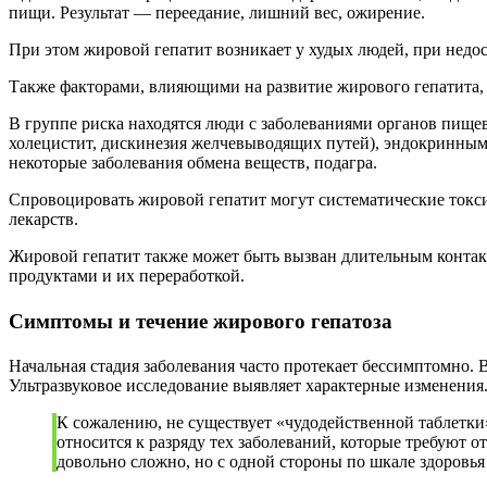
пищи. Результат — переедание, лишний вес, ожирение.
При этом жировой гепатит возникает у худых людей, при недост
Также факторами, влияющими на развитие жирового гепатита, 
В группе риска находятся люди с заболеваниями органов пище
холецистит, дискинезия желчевыводящих путей), эндокринными
некоторые заболевания обмена веществ, подагра.
Спровоцировать жировой гепатит могут систематические токси
лекарств.
Жировой гепатит также может быть вызван длительным конта
продуктами и их переработкой.
Симптомы и течение жирового гепатоза
Начальная стадия заболевания часто протекает бессимптомно. 
Ультразвуковое исследование выявляет характерные изменения
К сожалению, не существует «чудодейственной таблетки
относится к разряду тех заболеваний, которые требуют о
довольно сложно, но с одной стороны по шкале здоровья