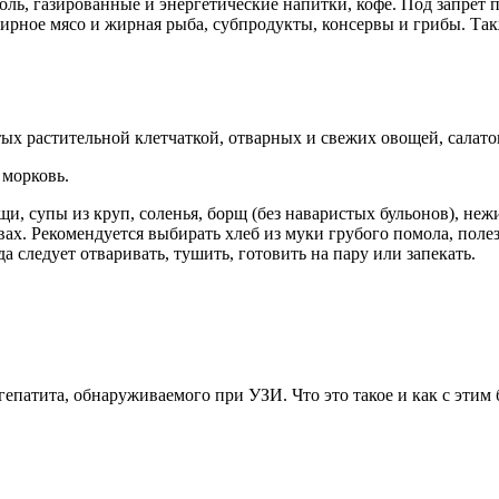
оль, газированные и энергетические напитки, кофе. Под запрет
ирное мясо и жирная рыба, субпродукты, консервы и грибы. Так
ых растительной клетчаткой, отварных и свежих овощей, салато
 морковь.
щи, супы из круп, соленья, борщ (без наваристых бульонов), н
х. Рекомендуется выбирать хлеб из муки грубого помола, полезн
 следует отваривать, тушить, готовить на пару или запекать.
атита, обнаруживаемого при УЗИ. Что это такое и как с этим б