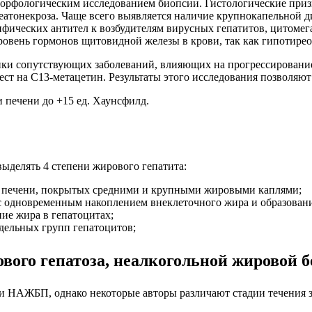
морфологическим исследованием биопсии. Гистологические при
театонекроза. Чаще всего выявляется наличие крупнокапельной 
ифических антител к возбудителям вирусных гепатитов, цитомег
ровень гормонов щитовидной железы в крови, так как гипотирео
нки сопутствующих заболеваний, влияющих на прогрессирование
ст на C13-метацетин. Результаты этого исследования позволяю
печени до +15 ед. Хаунсфилд.
выделять 4 степени жирового гепатита:
ок печени, покрытых средними и крупными жировыми каплями;
 с одновременным накоплением внеклеточного жира и образован
ние жира в гепатоцитах;
тдельных групп гепатоцитов;
вого гепатоза, неалкогольной жировой
 НАЖБП, однако некоторые авторы различают стадии течения за