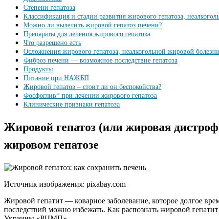
Степени гепатоза
Классификация и стадии развития жирового гепатоза, неалког
Можно ли вылечить жировой гепатоз печени?
Препараты для лечения жирового гепатоза
Что разрешено есть
Осложнения жирового гепатоза, неалкогольной жировой болез
Фиброз печени — возможное последствие гепатоза
Продукты
Питание при НАЖБП
Жировой гепатоз – стоит ли он беспокойства?
Фосфоглив* при лечении жирового гепатоза
Клинические признаки гепатоза
Жировой гепатоз (или жировая дистроф
жировом гепатозе
Источник изображения: pixabay.com
Жировой гепатит — коварное заболевание, которое долгое вр
последствий можно избежать. Как распознать жировой гепатит 
Украины «РЦМП».