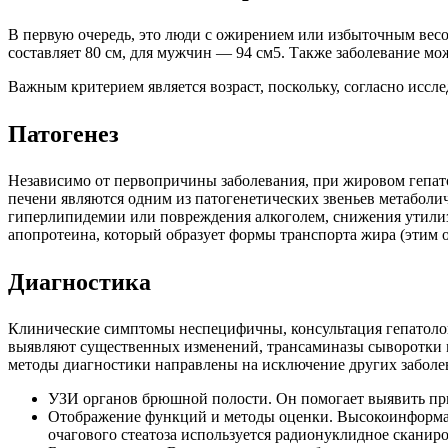
В первую очередь, это люди с ожирением или избыточным весом
составляет 80 см, для мужчин — 94 см5. Также заболевание мо
Важным критерием является возраст, поскольку, согласно иссле
Патогенез
Независимо от первопричины заболевания, при жировом гепато
печени являются одним из патогенетических звеньев метаболич
гиперлипидемии или повреждения алкоголем, снижения утилиза
апопротеина, который образует формы транспорта жира (этим 
Диагностика
Клинические симптомы неспецифичны, консультация гепатолог
выявляют существенных изменений, трансаминазы сыворотки м
методы диагностики направлены на исключение других заболе
УЗИ органов брюшной полости. Он помогает выявить приз
Отображение функций и методы оценки. Высокоинформа
очагового стеатоза используется радионуклидное сканиро