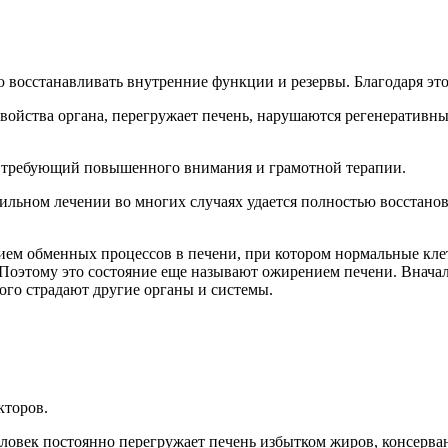
осстанавливать внутренние функции и резервы. Благодаря этом
свойства органа, перегружает печень, нарушаются регенеративны
, требующий повышенного внимания и грамотной терапии.
ильном лечении во многих случаях удается полностью восстанов
ием обменных процессов в печени, при котором нормальные кле
Поэтому это состояние еще называют ожирением печени. Вначал
того страдают другие органы и системы.
кторов.
еловек постоянно перегружает печень избытком жиров, консерв