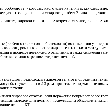
, особенно те, у которых много жира на талии и, как следствие
жет развиться при наличии сахарного диабета 2 типа, гипертони
дованиям, жировой гепатит чаще встречается у людей старше 306
зе (особенно неалкогольной этиологии) возникает инсулинорези
еского синдрома. Накопление жира в гепатоцитах и ​​между ними
ции в процессе перекисного окисления, а также снижения выве
объясняется алипотропное ожирение печени).
а позволяет предположить жировой гепатоз и определить такти
огут быть увеличены в 2-3 раза, при этом их нормальные пока
ваний печени:
наки жирового стеатоза, если поражение покрывает более трет
тивным методом диагностики, позволяющим обнаружить измене
вание печени, КТ.