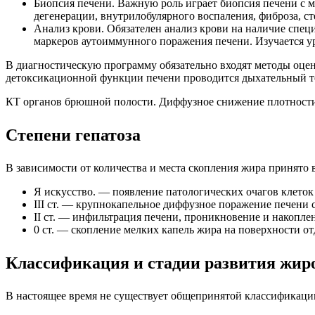
Биопсия печени. Важную роль играет биопсия печени с 
дегенерации, внутрилобулярного воспаления, фиброза, с
Анализ крови. Обязателен анализ крови на наличие спец
маркеров аутоиммунного поражения печени. Изучается у
В диагностическую программу обязательно входят методы оце
детоксикационной функции печени проводится дыхательный те
КТ органов брюшной полости. Диффузное снижение плотности 
Степени гепатоза
В зависимости от количества и места скопления жира принято 
Я искусство. — появление патологических очагов клет
III ст. — крупнокапельное диффузное поражение печени
II ст. — инфильтрация печени, проникновение и накопле
0 ст. — скопление мелких капель жира на поверхности о
Классификация и стадии развития жиро
В настоящее время не существует общепринятой классификации