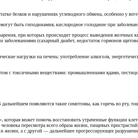
атке белков и нарушениях углеводного обмена, особенно у вегета
могут быть гиподинамия, кислородное голодание при заболевани
варения, при которых происходит процесс выведения желчных к
 заболеваниями (сахарный диабет, недостаток гормонов щитови
ческие нагрузки на печень: употребление алкоголя, энергетиче
ктом с токсичными веществами: промышленными ядами, пестиц
В дальнейшем появляются такие симптомы, как горечь во рту, то
.
», которая может помочь восстановить утраченные функции кле
т человека пересмотра всего образа жизни, пищевых пристрастий
 и жизни, а с другой — дальнейшее прогрессирующее разрушение