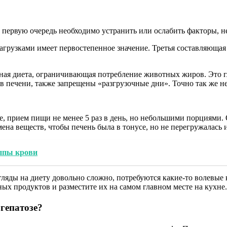
первую очередь необходимо устранить или ослабить факторы, н
агрузками имеет первостепенное значение. Третья составляющая
ая диета, ограничивающая потребление животных жиров. Это гл
 в печени, также запрещены «разгрузочные дни». Точно так же не
, прием пищи не менее 5 раз в день, но небольшими порциями.
бмена веществ, чтобы печень была в тонусе, но не перегружалась
уппы крови
гляды на диету довольно сложно, потребуются какие-то волевые 
 продуктов и разместите их на самом главном месте на кухне.
гепатозе?