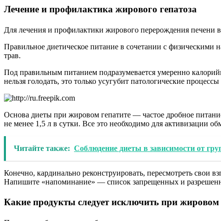
Лечение и профилактика жирового гепатоза
Для лечения и профилактики жирового перерождения печени в 
Правильное диетическое питание в сочетании с физическими н
трав.
Под правильным питанием подразумевается умеренно калорийн
нельзя голодать, это только усугубит патологические процессы
Основа диеты при жировом гепатите — частое дробное питание
не менее 1,5 л в сутки. Все это необходимо для активизации о
Читайте также:
Соблюдение диеты в зависимости от гр
Конечно, кардинально реконструировать, пересмотреть свои вз
Напишите «напоминание» — список запрещенных и разрешенных
Какие продукты следует исключить при жировом 