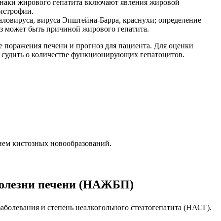
знаки жирового гепатита включают явления жировой
дистрофии.
аловируса, вируса Эпштейна-Барра, краснухи; определение
з может быть причиной жирового гепатита.
 поражения печени и прогноз для пациента. Для оценки
т судить о количестве функционирующих гепатоцитов.
ием кистозных новообразований.
 болезни печени (НАЖБП)
болевания и степень неалкогольного стеатогепатита (НАСГ).