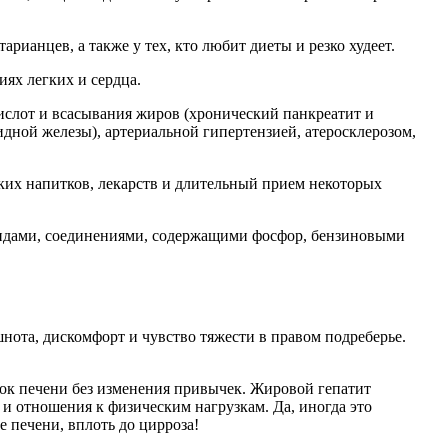
рианцев, а также у тех, кто любит диеты и резко худеет.
ях легких и сердца.
ислот и всасывания жиров (хронический панкреатит и
дной железы), артериальной гипертензией, атеросклерозом,
ских напитков, лекарств и длительный прием некоторых
идами, соединениями, содержащими фосфор, бензиновыми
шнота, дискомфорт и чувство тяжести в правом подреберье.
ток печени без изменения привычек. Жировой гепатит
 и отношения к физическим нагрузкам. Да, иногда это
 печени, вплоть до цирроза!