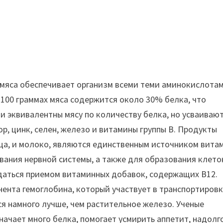
мяса обеспечивает организм всеми теми аминокислотам
 100 граммах мяса содержится около 30% белка, что
ти эквивалентны мясу по количеству белка, но усваиваю
р, цинк, селен, железо и витамины группы В. Продукты
йца, и молоко, являются единственным источником вита
вания нервной системы, а также для образования клето
даться приемом витаминных добавок, содержащих B12.
ента гемоглобина, который участвует в транспортиров
ся намного лучше, чем растительное железо. Ученые
начает много белка, помогает усмирить аппетит, надолг