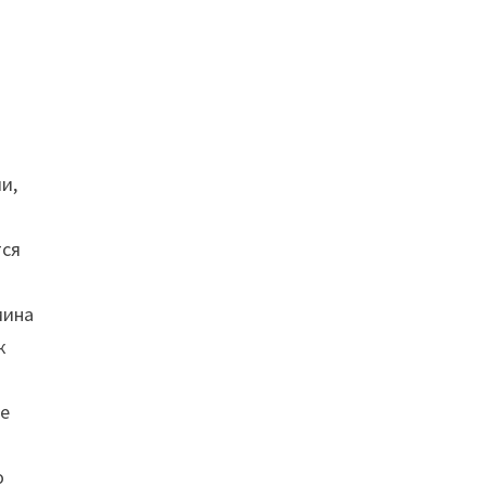
и,
тся
мина
к
ке
о