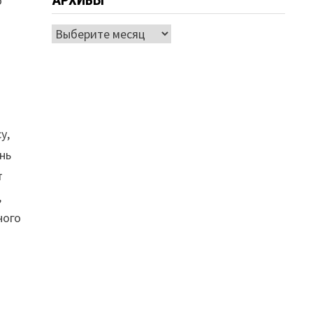
АРХИВЫ
о
Архивы
у,
нь
т
,
ного