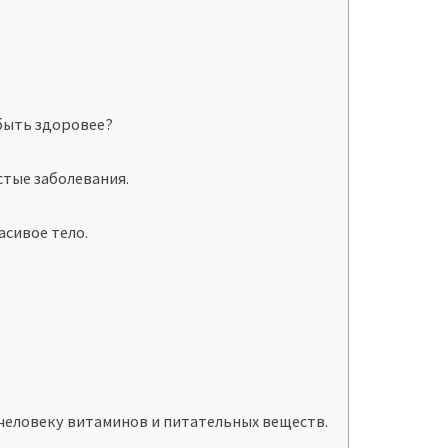
быть здоровее?
.
стые заболевания.
асивое тело.
 человеку витаминов и питательных веществ.