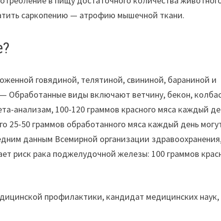
потребление в пищу достаточного количества животног
вратить саркопению — атрофию мышечной ткани.
е?
оженной говядиной, телятиной, свининой, бараниной и
 — Обработанные виды включают ветчину, бекон, колбас
ета-анализам, 100-120 граммов красного мяса каждый де
его 25-50 граммов обработанного мяса каждый день могу
ледним данным Всемирной организации здравоохранения
ает риск рака поджелудочной железы: 100 граммов крас
едицинской профилактики, кандидат медицинских наук,