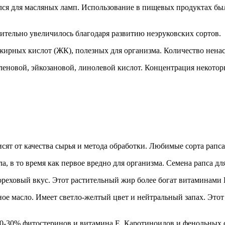
лся для масляных ламп. Использование в пищевых продуктах был
ительно увеличилось благодаря развитию неэруковских сортов.
ирных кислот (ЖК), полезных для организма. Количество нена
еновой, эйкозановой, линолевой кислот. Концентрация некотор
исят от качества сырья и метода обработки. Любимые сорта рапс
а, в то время как первое вредно для организма. Семена рапса д
реховый вкус. Этот растительный жир более богат витаминами 
е масло. Имеет светло-желтый цвет и нейтральный запах. Этот
 20-30% фитостеринов и витамина Е. Каротиноидов и фенольных 