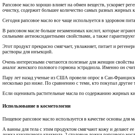
Рапсовое масло хорошо влияет на обмен веществ, ускоряет рег
очистку, содержит большее количество самых разных жирных кис
Сегодня рапсовое масло все чаще используется в здоровом пит
В рапсовом масле больше незаменимых кислот, которые играют
сильными антиоксидантными свойствами, а также гарантируют
Этот продукт прекрасно смягчает, увлажняет, питает и регенер
растворы для инъекций.
Очень интересными считаются полезные для женщин свойства р
аналог женского полового гормона эстрадиола. Именно он счит
Пару лет назад ученые из США провели опрос в Сан-Франциско
несколько раз ниже. По сравнению с теми, кто покупал други
Если оценивать растительные масла по содержанию жирных кисл
Использование в косметологии
Пищевое рапсовое масло используется в качестве основы для ма
А ванны для тела с этим продуктом смягчают кожу и делают ее
ложка кукурузного крахмала, 2 столовые ложки рапсового масла