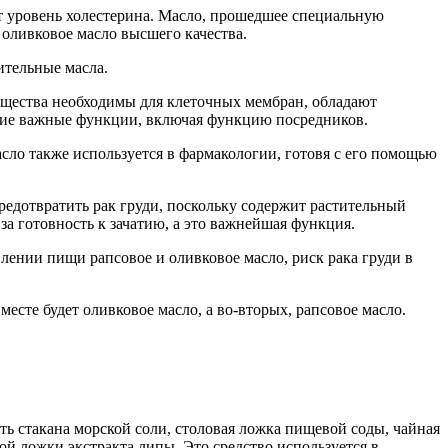
ет уровень холестерина. Масло, прошедшее специальную
 оливковое масло высшего качества.
ительные масла.
вещества необходимы для клеточных мембран, обладают
гие важные функции, включая функцию посредников.
асло также используется в фармакологии, готовя с его помощью
редотвратить рак груди, поскольку содержит растительный
за готовность к зачатию, а это важнейшая функция.
ении пищи рапсовое и оливковое масло, риск рака груди в
сте будет оливковое масло, а во-вторых, рапсовое масло.
ть стакана морской соли, столовая ложка пищевой соды, чайная
ой ложки экстракта липы. Это средство используется в