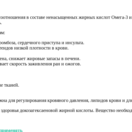
 соотношения в составе ненасыщенных жирных кислот Омега-3 и
.
зм:
омбоза, сердечного приступа и инсульта.
еидов низкой плотности в крови.
на, снижает жировые запасы в печени.
вает скорость заживления ран и ожогов.
е тканей.
ажна для регулирования кровяного давления, липидов крови и д
здоровья докозагексаеновой жирной кислоты. Вещество необход
 применять