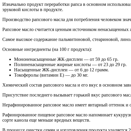
Изначально продукт переработки рапса в основном использова
эруковой кислоты в продукте.
Производство рапсового масла для потребления человеком знач
Рапсовое масло считается ценным источником ненасыщенных ж
Самое высокое содержание пальмитиновой, стеариновой, линол
Основные ингредиенты (на 100 г продукта):
Мононенасыщенные ЖК-дисплеи — от 59 до 65 гр.
Полиненасыщенные жирные кислоты — от 23 до 29 гр.
Насыщенные ЖК-дисплеи — от 6 до 12 грамм.
Токоферолы (витамин Е) — до 30 мг.
Химический состав рапсового масла и его вкус в основном зав
Присутствие последнего вызывает горький вкус рапсового масл
Нерафинированное рапсовое масло имеет янтарный оттенок и о
Рафинированное пищевое рапсовое масло напоминает кукурузно
сорте канола еще меньше вредных веществ.
В процессе очистки семян и изготовления продукта удаляется