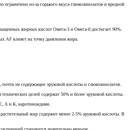
о ограничено из-за горького вкуса глюкозинолатов и вредной
сыщенных жирных кислот Омега-3 и Омега-6 достигает 90%.
ых AF влияет на точку дымления жира.
а, почти не содержащие эруковой кислоты и глюкозинолатов.
ля технических целей содержат 50% и более эруковой кислоты.
Е, А и К, каротиноидами.
 растительный жир содержит менее 2-5% эруковой кислоты. В
соединений становится значительно меньше.