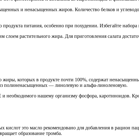
сыщенных и ненасыщенных жиров. Количество белков и углеводов
 продукта питания, особенно при похудении. Избегайте набора 
им слоем растительного жира. Для приготовления салата достато
, что жиры, которых в продукте почти 100%, содержат ненасыщ
 из полиненасыщенных — линолевую и альфа-линоленовую.
 и необходимого нашему организму фосфора, каротиноидов. Кро
 кислот это масло рекомендовано для добавления в рацион па
вращает образование тромба.