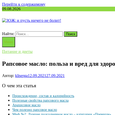
Перейти к содержимому
09.08.2026
Найти:
Меню
Питание и диеты
Рапсовое масло: польза и вред для здор
Автор:
kliserga
12.09.2021
27.09.2021
О чем эта статья
Происхождение, состав и калорийность
Полезные свойства рапсового масла
Арахисовое масло
Чем полезно рапсовое масло
Миф №2: Лучшее подсолнечное масло – категории «Премиум»