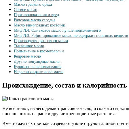
Масло грецкого ореха
Соевое масло
Противопоказания и вред
Рапсовое масло сегодня
Масло виноградных косточек
Миф №4: Оливковое масло лучше подсолнечного
Миф №3: Рафинированное масло не содержит полезных веществ
Производство рапсового масла
Тыквенное масло
Применение в косметологии
Кедровое масло
Другие популярные масла:
Кулинарное использование
Недостатки рапсового масла
Происхождение, состав и калорийность
Не все знают, из чего делают рапсовое масло, из какого сырья
внешне похож на рапс и другие крестоцветные растения.
Вместо желтых цветков созревают узкие стручки длиной почти