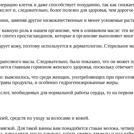
енерацию клеток и даже способствует похуданию, так как снижа
лот и, следовательно, более полезно для здоровья, чем дорогое
ании, заменяя другие низкокачественные и менее усвояемые раст
 важную роль в нашем организме, чем в оливковом масле: эти 
 синтез простагландинов, которые в организме выполняют мно
ирует кожу, поэтому используется в дерматологии. Стерильное м
апсового масла. Следовательно, было показано, что он может п
ается главным гормоном женского здоровья, поскольку отвечает 
: выяснилось, что среди женщин, употребляющих при приготовл
е травы продукты, и особенно гидрогенизированные жиры.
от, необходимых для нормальной работы сердца, то на первом ме
зей, средств по уходу за волосами и кожей.
 мягкой. Для такой ванны вам понадобится стакан молока, четвер
, пара капель масла лаванды, горсть цветки лаванды и пол чайн