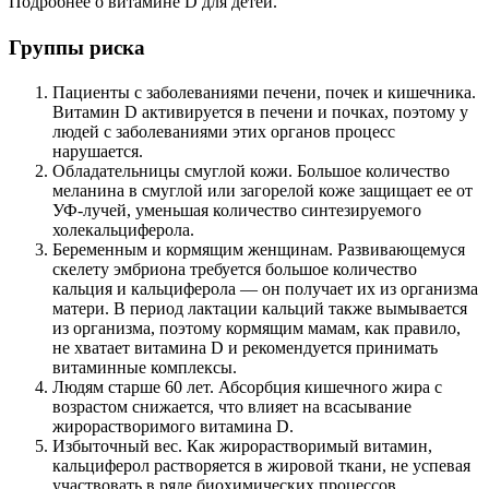
Подробнее о витамине D для детей.
Группы риска
Пациенты с заболеваниями печени, почек и кишечника.
Витамин D активируется в печени и почках, поэтому у
людей с заболеваниями этих органов процесс
нарушается.
Обладательницы смуглой кожи. Большое количество
меланина в смуглой или загорелой коже защищает ее от
УФ-лучей, уменьшая количество синтезируемого
холекальциферола.
Беременным и кормящим женщинам. Развивающемуся
скелету эмбриона требуется большое количество
кальция и кальциферола — он получает их из организма
матери. В период лактации кальций также вымывается
из организма, поэтому кормящим мамам, как правило,
не хватает витамина D и рекомендуется принимать
витаминные комплексы.
Людям старше 60 лет. Абсорбция кишечного жира с
возрастом снижается, что влияет на всасывание
жирорастворимого витамина D.
Избыточный вес. Как жирорастворимый витамин,
кальциферол растворяется в жировой ткани, не успевая
участвовать в ряде биохимических процессов.