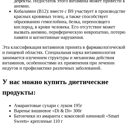
дефекты. Недостаток этого витамина может привести к
анемии.
Кобаламин (B12): вместе с B9 участвует в производстве
красных кровяных телец, а также способствует
образованию гемоглобина, белка, переносящего
кислород, в крови человека. Его отсутствие может
вызвать анемию, периферическую невропатию, потерю
памяти и когнитивные нарушения.
Эта классификация витаминов принята в фармакологической
и пищевой областях. Специальная наука витаминология
занимается изучением структуры и механизма действия
витаминов, особенностями их применения при лечении
недугов и профилактике различных заболеваний.
У нас можно купить диетические
продукты:
Амарантовые сухари с луком 195г
Варенье вишневое «Di & Di» 300г
Батончики из амаранта с кокосовой начинкой «Smart
Sweets» крепленые 110 г