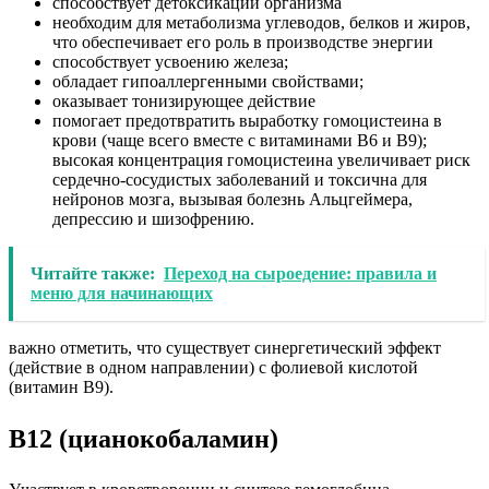
способствует детоксикации организма
необходим для метаболизма углеводов, белков и жиров,
что обеспечивает его роль в производстве энергии
способствует усвоению железа;
обладает гипоаллергенными свойствами;
оказывает тонизирующее действие
помогает предотвратить выработку гомоцистеина в
крови (чаще всего вместе с витаминами B6 и B9);
высокая концентрация гомоцистеина увеличивает риск
сердечно-сосудистых заболеваний и токсична для
нейронов мозга, вызывая болезнь Альцгеймера,
депрессию и шизофрению.
Читайте также:
Переход на сыроедение: правила и
меню для начинающих
важно отметить, что существует синергетический эффект
(действие в одном направлении) с фолиевой кислотой
(витамин B9).
B12 (цианокобаламин)