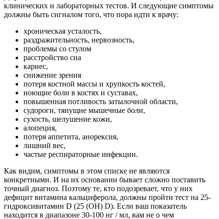
клинических и лабораторных тестов. И следующие симптомы
должны быть сигналом того, что пора идти к врачу:
хроническая усталость,
раздражительность, нервозность,
проблемы со стулом
расстройство сна
кариес,
снижение зрения
потеря костной массы и хрупкость костей,
ноющие боли в костях и суставах,
повышенная потливость затылочной области,
судороги, тянущие мышечные боли,
сухость, шелушение кожи,
алопеция,
потеря аппетита, анорексия,
лишний вес,
частые респираторные инфекции.
Как видим, симптомы в этом списке не являются
конкретными. И на их основании бывает сложно поставить
точный диагноз. Поэтому те, кто подозревает, что у них
дефицит витамина кальциферола, должны пройти тест на 25-
гидроксивитамин D (25 (OH) D). Если ваш показатель
находится в диапазоне 30-100 нг / мл, вам не о чем