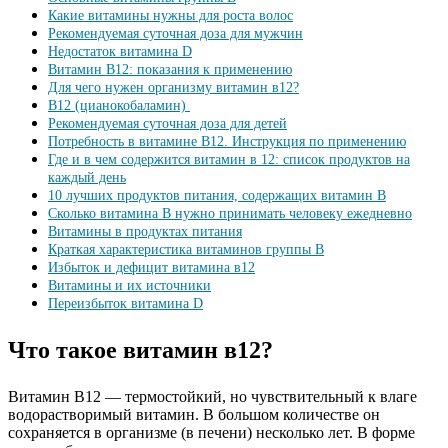
Какие витамины нужны для роста волос
Рекомендуемая суточная доза для мужчин
Недостаток витамина D
Витамин В12: показания к применению
Для чего нужен организму витамин в12?
B12 (цианокобаламин)
Рекомендуемая суточная доза для детей
Потребность в витамине В12. Инструкция по применению
Где и в чем содержится витамин в 12: список продуктов на
каждый день
10 лучших продуктов питания, содержащих витамин В
Сколько витамина B нужно принимать человеку ежедневно
Витамины в продуктах питания
Краткая характеристика витаминов группы В
Избыток и дефицит витамина в12
Витамины и их источники
Переизбыток витамина D
Что такое витамин в12?
Витамин B12 — термостойкий, но чувствительный к влаге
водорастворимый витамин. В большом количестве он
сохраняется в организме (в печени) несколько лет. В форме