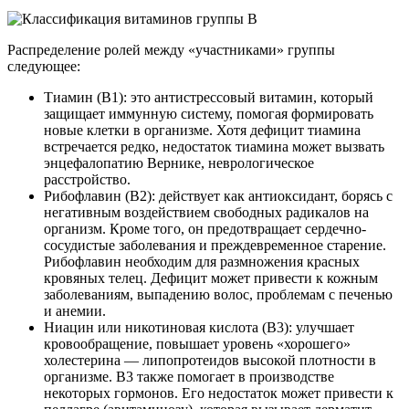
Распределение ролей между «участниками» группы
следующее:
Тиамин (B1): это антистрессовый витамин, который
защищает иммунную систему, помогая формировать
новые клетки в организме. Хотя дефицит тиамина
встречается редко, недостаток тиамина может вызвать
энцефалопатию Вернике, неврологическое
расстройство.
Рибофлавин (B2): действует как антиоксидант, борясь с
негативным воздействием свободных радикалов на
организм. Кроме того, он предотвращает сердечно-
сосудистые заболевания и преждевременное старение.
Рибофлавин необходим для размножения красных
кровяных телец. Дефицит может привести к кожным
заболеваниям, выпадению волос, проблемам с печенью
и анемии.
Ниацин или никотиновая кислота (B3): улучшает
кровообращение, повышает уровень «хорошего»
холестерина — липопротеидов высокой плотности в
организме. B3 также помогает в производстве
некоторых гормонов. Его недостаток может привести к