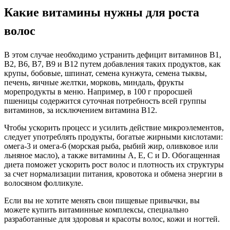
Какие витамины нужны для роста
волос
В этом случае необходимо устранить дефицит витаминов B1,
B2, B6, B7, B9 и B12 путем добавления таких продуктов, как
крупы, бобовые, шпинат, семена кунжута, семена тыквы,
печень, яичные желтки, морковь, миндаль, фрукты
морепродукты в меню. Например, в 100 г проросшей
пшеницы содержится суточная потребность всей группы
витаминов, за исключением витамина B12.
Чтобы ускорить процесс и усилить действие микроэлементов,
следует употреблять продукты, богатые жирными кислотами:
омега-3 и омега-6 (морская рыба, рыбий жир, оливковое или
льняное масло), а также витамины А, Е, С и D. Обогащенная
диета поможет ускорить рост волос и плотность их структуры
за счет нормализации питания, кровотока и обмена энергии в
волосяном фолликуле.
Если вы не хотите менять свои пищевые привычки, вы
можете купить витаминные комплексы, специально
разработанные для здоровья и красоты волос, кожи и ногтей.