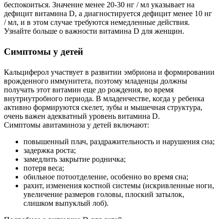
беспокоиться. Значение менее 20-30 нг / мл указывает на
дефицит витамина D, а диагностируется дефицит менее 10 нг
/ мл, и в этом случае требуются немедленные действия.
Узнайте больше о важности витамина D для женщин.
Симптомы у детей
Кальциферол участвует в развитии эмбриона и формировании
врожденного иммунитета, поэтому младенцы должны
получать этот витамин еще до рождения, во время
внутриутробного периода. В младенчестве, когда у ребенка
активно формируются скелет, зубы и мышечная структура,
очень важен адекватный уровень витамина D.
Симптомы авитаминоза у детей включают:
повышенный плач, раздражительность и нарушения сна;
задержка роста;
замедлить закрытие родничка;
потеря веса;
обильное потоотделение, особенно во время сна;
рахит, изменения костной системы (искривленные ноги,
увеличение размеров головы, плоский затылок,
слишком выпуклый лоб).