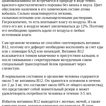
цианокобаламина он встречается в природе в виде темно-
красного кристаллического порошка без запаха и вкуса. Цвет
обусловлен наличием в его химическом составе атома
кобальта. Сильно инактивируется легкими,
сильнокислотными или сильнощелочными растворами.
Гигроскопичен, то есть впитывает влагу из воздуха. Из-за
этого его вес в воздухе может увеличиваться до 12%. Поэтому
его необходимо хранить вдали от воздуха и любых
источников влаги.
Сам организм человека не способен синтезировать витамин
B12, поэтому его дефицит необходимо восполнять за счет еды
или с помощью БАД или инъекций. Витамин B12
всасывается в тонком кишечнике в присутствии кальция, и
после связывания с секретируемым желудочным соком
специальный транспортный белок проникает через
слизистую.
В нормальном состоянии в организме человека содержится
около 5 мг витамина B12. Он хранится в основном в печени
(от 2 до 3 мг, что составляет около 60% от общего количества),
что представляет собой значительный резерв и может
удовлетворить потребности человека в течение 3-5 лет.
Избыток витамина B12 выводится с желчью, мочой, а также
клетками кожи, которые начинают отслаиваться. В этом