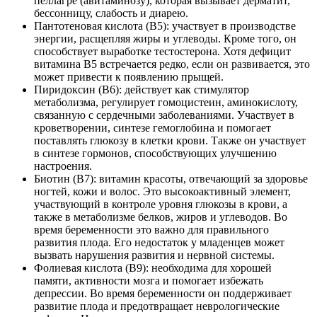
пеллагре (авитаминозу), которая вызывает дерматит,
бессонницу, слабость и диарею.
Пантотеновая кислота (B5): участвует в производстве
энергии, расщепляя жиры и углеводы. Кроме того, он
способствует выработке тестостерона. Хотя дефицит
витамина B5 встречается редко, если он развивается, это
может привести к появлению прыщей.
Пиридоксин (B6): действует как стимулятор
метаболизма, регулирует гомоцистеин, аминокислоту,
связанную с сердечными заболеваниями. Участвует в
кроветворении, синтезе гемоглобина и помогает
поставлять глюкозу в клетки крови. Также он участвует
в синтезе гормонов, способствующих улучшению
настроения.
Биотин (B7): витамин красоты, отвечающий за здоровье
ногтей, кожи и волос. Это высокоактивный элемент,
участвующий в контроле уровня глюкозы в крови, а
также в метаболизме белков, жиров и углеводов. Во
время беременности это важно для правильного
развития плода. Его недостаток у младенцев может
вызвать нарушения развития и нервной системы.
Фолиевая кислота (B9): необходима для хорошей
памяти, активности мозга и помогает избежать
депрессии. Во время беременности он поддерживает
развитие плода и предотвращает неврологические