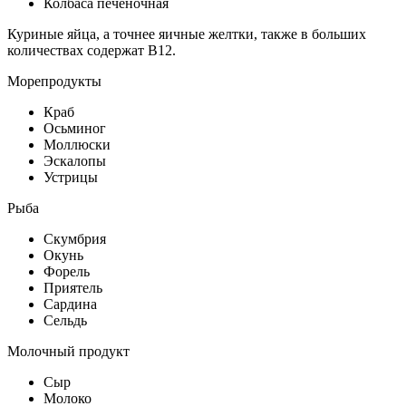
Колбаса печеночная
Куриные яйца, а точнее яичные желтки, также в больших
количествах содержат B12.
Морепродукты
Краб
Осьминог
Моллюски
Эскалопы
Устрицы
Рыба
Скумбрия
Окунь
Форель
Приятель
Сардина
Сельдь
Молочный продукт
Сыр
Молоко