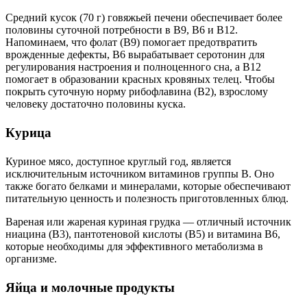
Средний кусок (70 г) говяжьей печени обеспечивает более
половины суточной потребности в B9, B6 и B12.
Напоминаем, что фолат (B9) помогает предотвратить
врожденные дефекты, B6 вырабатывает серотонин для
регулирования настроения и полноценного сна, а B12
помогает в образовании красных кровяных телец. Чтобы
покрыть суточную норму рибофлавина (В2), взрослому
человеку достаточно половины куска.
Курица
Куриное мясо, доступное круглый год, является
исключительным источником витаминов группы В. Оно
также богато белками и минералами, которые обеспечивают
питательную ценность и полезность приготовленных блюд.
Вареная или жареная куриная грудка — отличный источник
ниацина (B3), пантотеновой кислоты (B5) и витамина B6,
которые необходимы для эффективного метаболизма в
организме.
Яйца и молочные продукты