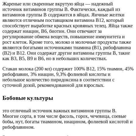
Жареные или сваренные вкрутую яйца — надежный
источник витаминов группы В. Фактически, каждый из
витаминов группы В содержится в яйцах. Яичные желтки
являются отличным поставщиком витамина B12, который
способствует выработке красных кровяных телец. Яйца также
содержат ниацин, B6, биотин. Они отвечают за
регулирование обмена веществ, повышение иммунитета и
рост клеток. Кроме того, молоко и молочные продукты также
являются богатыми источниками тиамина (B1), рибофлавина
(B2) и B12. Они содержат другие витамины группы B, такие
как B3, B5, B9 и B6, но в небольших количествах.
Стакан молока (200 мл) содержит 100% B12, 15% тиамин, 45%
рибофлавин, 3% ниацин, 9,3% фолиевой кислоты и
небольшое количество пиридоксина в соответствии с
суточной дозой, рекомендованной для взрослых.
Бобовые культуры
это отличный источник важных витаминов группы В.
Многие сорта, в том числе фасоль, горох, чечевица, соевые
бобы, нут, богаты тиамином, ниацином, фолиевой кислотой и
рибофлавином.