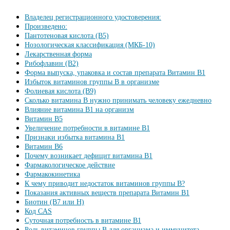
Владелец регистрационного удостоверения:
Произведено:
Пантотеновая кислота (B5)
Нозологическая классификация (МКБ-10)
Лекарственная форма
Рибофлавин (B2)
Форма выпуска, упаковка и состав препарата Витамин B1
Избыток витаминов группы В в организме
Фолиевая кислота (B9)
Сколько витамина B нужно принимать человеку ежедневно
Влияние витамина B1 на организм
Витамин B5
Увеличение потребности в витамине В1
Признаки избытка витамина В1
Витамин B6
Почему возникает дефицит витамина В1
Фармакологическое действие
Фармакокинетика
К чему приводит недостаток витаминов группы B?
Показания активных веществ препарата Витамин B1
Биотин (B7 или H)
Код CAS
Суточная потребность в витамине В1
Роль витаминов группы В для организма и иммунитета