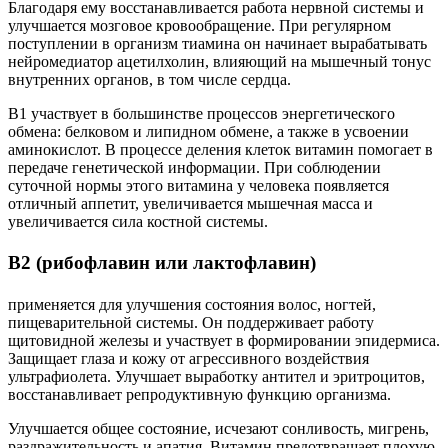
Благодаря ему восстанавливается работа нервной системы и
улучшается мозговое кровообращение. При регулярном
поступлении в организм тиамина он начинает вырабатывать
нейромедиатор ацетилхолин, влияющий на мышечный тонус
внутренних органов, в том числе сердца.
B1 участвует в большинстве процессов энергетического
обмена: белковом и липидном обмене, а также в усвоении
аминокислот. В процессе деления клеток витамин помогает в
передаче генетической информации. При соблюдении
суточной нормы этого витамина у человека появляется
отличный аппетит, увеличивается мышечная масса и
увеличивается сила костной системы.
В2 (рибофлавин или лактофлавин)
применяется для улучшения состояния волос, ногтей,
пищеварительной системы. Он поддерживает работу
щитовидной железы и участвует в формировании эпидермиса.
Защищает глаза и кожу от агрессивного воздействия
ультрафиолета. Улучшает выработку антител и эритроцитов,
восстанавливает репродуктивную функцию организма.
Улучшается общее состояние, исчезают сонливость, мигрень,
раздражительность и апатия. Витамин предотвращает плохую