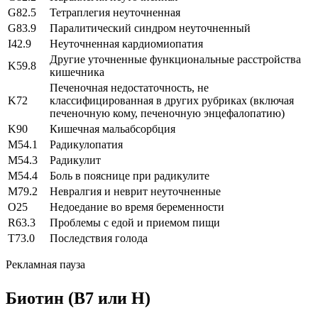
G82.5
Тетраплегия неуточненная
G83.9
Паралитический синдром неуточненный
I42.9
Неуточненная кардиомиопатия
Другие уточненные функциональные расстройства
K59.8
кишечника
Печеночная недостаточность, не
K72
классифицированная в других рубриках (включая
печеночную кому, печеночную энцефалопатию)
K90
Кишечная мальабсорбция
M54.1
Радикулопатия
M54.3
Радикулит
M54.4
Боль в пояснице при радикулите
M79.2
Невралгия и неврит неуточненные
O25
Недоедание во время беременности
R63.3
Проблемы с едой и приемом пищи
T73.0
Последствия голода
Рекламная пауза
Биотин (B7 или H)