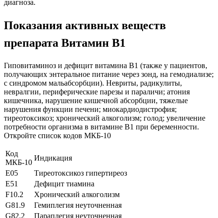
диагноза.
Показания активных веществ
препарата Витамин B1
Гиповитаминоз и дефицит витамина B1 (также у пациентов,
получающих энтеральное питание через зонд, на гемодиализе;
с синдромом мальабсорбции). Невриты, радикулиты,
невралгии, периферические парезы и параличи; атония
кишечника, нарушение кишечной абсорбции, тяжелые
нарушения функции печени; миокардиодистрофия;
тиреотоксикоз; хронический алкоголизм; голод; увеличение
потребности организма в витамине B1 при беременности.
Откройте список кодов МКБ-10
Код
Индикация
МКБ-10
E05
Тиреотоксикоз гипертиреоз
E51
Дефицит тиамина
F10.2
Хронический алкоголизм
G81.9
Гемиплегия неуточненная
G82.2
Параплегия неуточненная