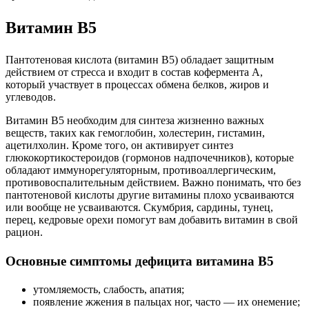
Витамин B5
Пантотеновая кислота (витамин B5) обладает защитным
действием от стресса и входит в состав кофермента А,
который участвует в процессах обмена белков, жиров и
углеводов.
Витамин B5 необходим для синтеза жизненно важных
веществ, таких как гемоглобин, холестерин, гистамин,
ацетилхолин. Кроме того, он активирует синтез
глюкокортикостероидов (гормонов надпочечников), которые
обладают иммунорегуляторным, противоаллергическим,
противовоспалительным действием. Важно понимать, что без
пантотеновой кислоты другие витамины плохо усваиваются
или вообще не усваиваются. Скумбрия, сардины, тунец,
перец, кедровые орехи помогут вам добавить витамин в свой
рацион.
Основные симптомы дефицита витамина B5
утомляемость, слабость, апатия;
появление жжения в пальцах ног, часто — их онемение;