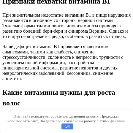
Признаки нехватки витамина В1
При значительном недостатке витамина B1 в пище нарушения
развиваются в основном со стороны нервной системы.
Тяжелые формы тиаминового гиповитаминоза приводят к
развитию болезней бери-бери и синдрома Вернике. Однако и
то и другое встречается редко, особенно в развитых странах.
Чаще дефицит витамина B1 проявляется «легкими»
симптомами, такими как слабость, снижение
стрессоустойчивости, склонность к депрессии, трудности с
усвоением новой информации, расстройства
пищеварительной системы, развитие невритов и других
неврологических заболеваний, бессонница, снижение
аппетита.
Какие витамины нужны для роста
волос
Этот сайт использует cookie для хранения данных. Продолжая
В этом случае необходимо устранить дефицит витаминов B1,
использовать сайт, Вы даете свое согласие на работу с этими файлами.
B2, B6, B7, B9 и B12 путем добавления таких продуктов, как
OK
крупы, бобовые, шпинат, семена кунжута, семена тыквы,
печень, яичные желтки, морковь, миндаль, фрукты