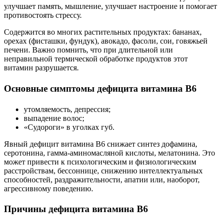
улучшает память, мышление, улучшает настроение и помогает
противостоять стрессу.
Содержится во многих растительных продуктах: бананах,
орехах (фисташки, фундук), авокадо, фасоли, сои, говяжьей
печени. Важно помнить, что при длительной или
неправильной термической обработке продуктов этот
витамин разрушается.
Основные симптомы дефицита витамина B6
утомляемость, депрессия;
выпадение волос;
«Судороги» в уголках губ.
Явный дефицит витамина B6 снижает синтез дофамина,
серотонина, гамма-аминомасляной кислоты, мелатонина. Это
может привести к психологическим и физиологическим
расстройствам, бессоннице, снижению интеллектуальных
способностей, раздражительности, апатии или, наоборот,
агрессивному поведению.
Причины дефицита витамина B6