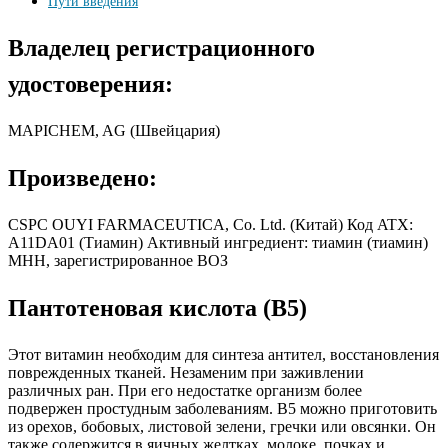
Пути введения
Владелец регистрационного
удостоверения:
MAPICHEM, AG (Швейцария)
Произведено:
CSPC OUYI FARMACEUTICA, Co. Ltd. (Китай) Код ATX:
A11DA01 (Тиамин) Активный ингредиент: тиамин (тиамин)
МНН, зарегистрированное ВОЗ
Пантотеновая кислота (B5)
Этот витамин необходим для синтеза антител, восстановления
поврежденных тканей. Незаменим при заживлении
различных ран. При его недостатке организм более
подвержен простудным заболеваниям. B5 можно приготовить
из орехов, бобовых, листовой зелени, гречки или овсянки. Он
также содержится в яичных желтках, молоке, почках и