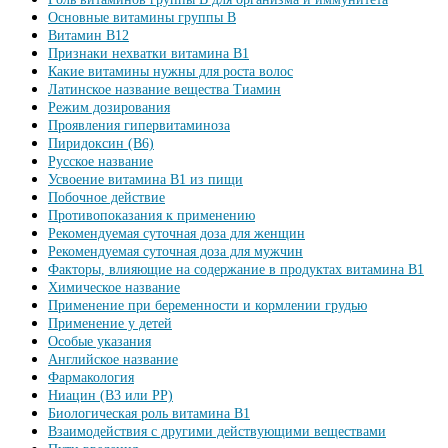
Основные витамины группы B
Витамин B12
Признаки нехватки витамина В1
Какие витамины нужны для роста волос
Латинское название вещества Тиамин
Режим дозирования
Проявления гипервитаминоза
Пиридоксин (B6)
Русское название
Усвоение витамина В1 из пищи
Побочное действие
Противопоказания к применению
Рекомендуемая суточная доза для женщин
Рекомендуемая суточная доза для мужчин
Факторы, влияющие на содержание в продуктах витамина В1
Химическое название
Применение при беременности и кормлении грудью
Применение у детей
Особые указания
Английское название
Фармакология
Ниацин (B3 или PP)
Биологическая роль витамина В1
Взаимодействия с другими действующими веществами