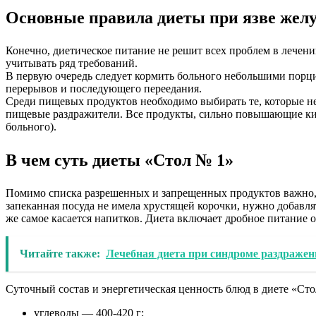
Основные правила диеты при язве жел
Конечно, диетическое питание не решит всех проблем в лечени
учитывать ряд требований.
В первую очередь следует кормить больного небольшими порци
перерывов и последующего переедания.
Среди пищевых продуктов необходимо выбирать те, которые н
пищевые раздражители. Все продукты, сильно повышающие кисл
больного).
В чем суть диеты «Стол № 1»
Помимо списка разрешенных и запрещенных продуктов важно, к
запеканная посуда не имела хрустящей корочки, нужно добавл
же самое касается напитков. Диета включает дробное питание о
Читайте также:
Лечебная диета при синдроме раздраже
Суточный состав и энергетическая ценность блюд в диете «Ст
углеводы — 400-420 г;