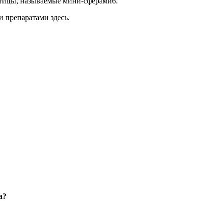
стицы, называемые мини-сферами6.
 препаратами здесь.
а?