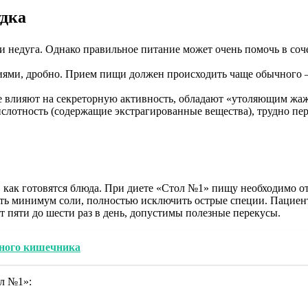
удка
и недуга. Однако правильное питание может очень помочь в соч
ями, дробно. Прием пищи должен происходить чаще обычного — 
е влияют на секреторную активность, обладают «утоляющим жаж
отность (содержащие экстрагированные вещества), трудно пере
ак готовятся блюда. При диете «Стол №1» пищу необходимо отва
ять минимум соли, полностью исключить острые специи. Пациен
т пяти до шести раз в день, допустимы полезные перекусы.
нного кишечника
ол №1»: