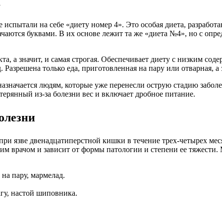
а
испытали на себе «диету номер 4». Это особая диета, разработ
чаются буквами. В их основе лежит та же «диета №4», но с опр
а, а значит, и самая строгая. Обеспечивает диету с низким сод
Разрешена только еда, приготовленная на пару или отварная, а 
азначается людям, которые уже перенесли острую стадию забол
ерянный из-за болезни вес и включает дробное питание.
олезни
при язве двенадцатиперстной кишки в течение трех-четырех мес
м врачом и зависит от формы патологии и степени ее тяжести.
 на пару, мармелад.
агу, настой шиповника.