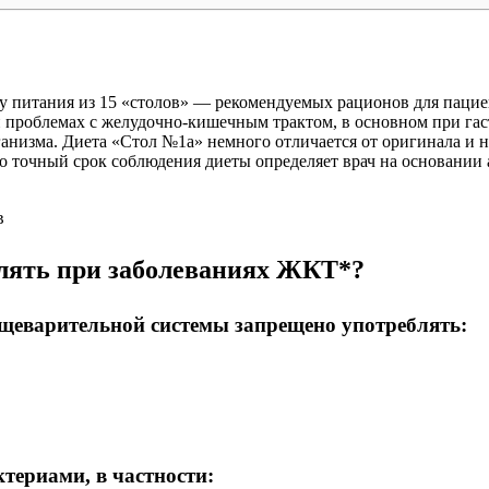
му питания из 15 «столов» — рекомендуемых рационов для паци
и проблемах с желудочно-кишечным трактом, в основном при га
ганизма. Диета «Стол №1а» немного отличается от оригинала и
но точный срок соблюдения диеты определяет врач на основании 
в
блять при заболеваниях ЖКТ*?
щеварительной системы запрещено употреблять:
териами, в частности: