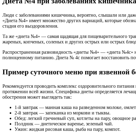
Диета №4 при заболеваниях кишечник
Люди с заболеваниями кишечника, вероятно, слышали или даже 
«Диета №4» имеет множество других вариаций, которые обозна
стадия его выздоровления.
Та же «диета №4» — самая щадящая для пищеварительного тракт
жареных, копченых, соленых и других острых или острых блюд. 
Распространенная разновидность «диеты №4» — «диета №4с» н
полноценному питанию. Диета № 4c помогает восстановить пот
Пример суточного меню при язвенной б
Рекомендуется проводить комплекс оздоровительного питания 
протяжении всей жизни. Специфика диеты определяется лечащи
обострения может выглядеть так:
1-й завтрак — манная каша на разведенном молоке, омлет
2-й завтрак — запеканка из моркови и тыквы.
Обед: легкий гречневый суп, котлеты на пару, овощное р
Полдник — диетическое варенье, зеленый чай.
Ужин: жидкая рисовая каша, рыба на пару, компот.