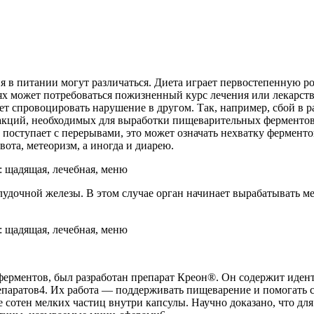
 в питании могут различаться. Диета играет первостепенную ро
ях может потребоваться пожизненный курс лечения или лекарст
ет спровоцировать нарушение в другом. Так, например, сбой в 
 реакций, необходимых для выработки пищеварительных фермент
поступает с перерывами, это может означать нехватку ферменто
ота, метеоризм, а иногда и диарею.
удочной железы. В этом случае орган начинает вырабатывать мен
ерментов, был разработан препарат Креон®. Он содержит идент
репаратов4. Их работа — поддерживать пищеварение и помогать 
 сотен мелких частиц внутри капсулы. Научно доказано, что для