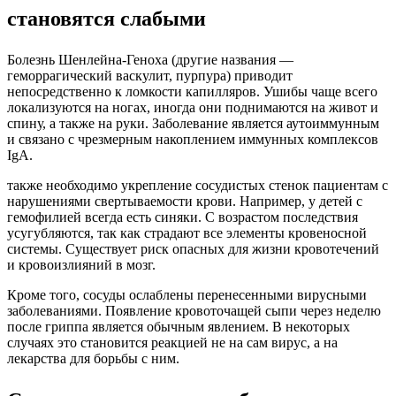
становятся слабыми
Болезнь Шенлейна-Геноха (другие названия —
геморрагический васкулит, пурпура) приводит
непосредственно к ломкости капилляров. Ушибы чаще всего
локализуются на ногах, иногда они поднимаются на живот и
спину, а также на руки. Заболевание является аутоиммунным
и связано с чрезмерным накоплением иммунных комплексов
IgA.
также необходимо укрепление сосудистых стенок пациентам с
нарушениями свертываемости крови. Например, у детей с
гемофилией всегда есть синяки. С возрастом последствия
усугубляются, так как страдают все элементы кровеносной
системы. Существует риск опасных для жизни кровотечений
и кровоизлияний в мозг.
Кроме того, сосуды ослаблены перенесенными вирусными
заболеваниями. Появление кровоточащей сыпи через неделю
после гриппа является обычным явлением. В некоторых
случаях это становится реакцией не на сам вирус, а на
лекарства для борьбы с ним.