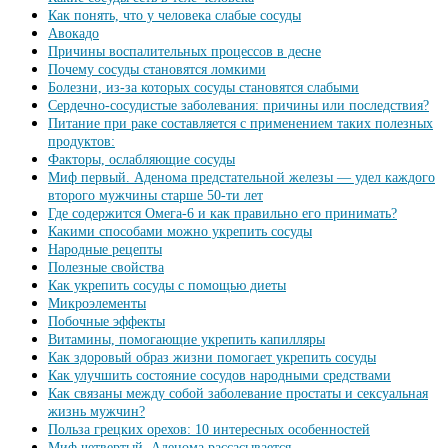
Как понять, что у человека слабые сосуды
Авокадо
Причины воспалительных процессов в десне
Почему сосуды становятся ломкими
Болезни, из-за которых сосуды становятся слабыми
Сердечно-сосудистые заболевания: причины или последствия?
Питание при раке составляется с применением таких полезных
продуктов:
Факторы, ослабляющие сосуды
Миф первый. Аденома предстательной железы — удел каждого
второго мужчины старше 50-ти лет
Где содержится Омега-6 и как правильно его принимать?
Какими способами можно укрепить сосуды
Народные рецепты
Полезные свойства
Как укрепить сосуды с помощью диеты
Микроэлементы
Побочные эффекты
Витамины, помогающие укрепить капилляры
Как здоровый образ жизни помогает укрепить сосуды
Как улучшить состояние сосудов народными средствами
Как связаны между собой заболевание простаты и сексуальная
жизнь мужчин?
Польза грецких орехов: 10 интересных особенностей
Миф четвертый. Аденома рассасывается.