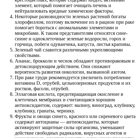
элемент, который помогает очищать печень и
нейтрализовать вредные химические факторы.
Некоторые разновидности зеленых растений богаты
хлорофиллом, поэтому включение их в рацион при раке
помогает бороться с аномальными элементами и
микробами. К таким представителям относятся сине-
синие и одноклеточные зеленые водоросли, горох и
горчица, побеги одуванчика, капуста, листья крапивы.
Зеленый чай славится различными укрепляющими
свойствами.
Ананас, брокколи и чеснок обладают противораковым и
детоксицирующим действием. Они снижают
вероятность развития онкологии, вызванной азотом.
При раке груди рекомендуется увеличить потребление
витамина D, отрубей, цельнозерновых продуктов и их
ростков, фасоли, отрубей.
Эллаговая кислота, предотвращающая окисление в
клеточных мембранах и считающаяся хорошим
антиоксидантом, содержит: малину, виноград, клубнику,
клубнику, гранаты, чернику.
Фрукты и овощи синего, красного или сиреневого цвета
содержат антоцианы — антиоксиданты, которые
активируют защитные силы организма, уменьшают
действие свободных радикалов, вирусных агентов и