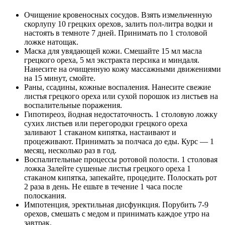
Очищение кровеносных сосудов. Взять измельченную
скорлупу 10 грецких орехов, залить пол-литра водки и
настоять в темноте 7 дней. Принимать по 1 столовой
ложке натощак.
Маска для увядающей кожи. Смешайте 15 мл масла
грецкого ореха, 5 мл экстракта персика и миндаля.
Нанесите на очищенную кожу массажными движениями
на 15 минут, смойте.
Раны, ссадины, кожные воспаления. Нанесите свежие
листья грецкого ореха или сухой порошок из листьев на
воспалительные поражения.
Гипотиреоз, йодная недостаточность. 1 столовую ложку
сухих листьев или перегородки грецкого ореха
заливают 1 стаканом кипятка, настаивают и
процеживают. Принимать за полчаса до еды. Курс — 1
месяц, несколько раз в год.
Воспалительные процессы ротовой полости. 1 столовая
ложка Залейте сушеные листья грецкого ореха 1
стаканом кипятка, запекайте, процедите. Полоскать рот
2 раза в день. Не ешьте в течение 1 часа после
полоскания.
Импотенция, эректильная дисфункция. Порубить 7-9
орехов, смешать с медом и принимать каждое утро на
завтрак.