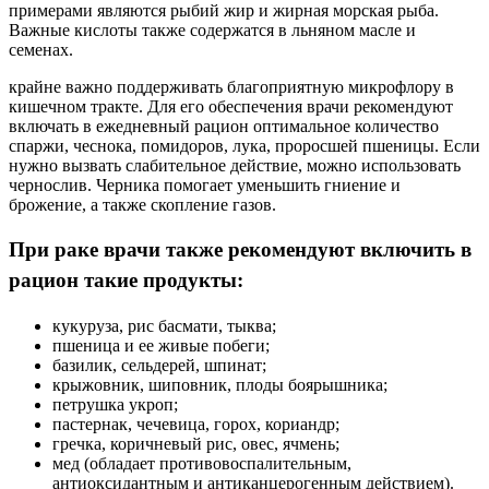
примерами являются рыбий жир и жирная морская рыба.
Важные кислоты также содержатся в льняном масле и
семенах.
крайне важно поддерживать благоприятную микрофлору в
кишечном тракте. Для его обеспечения врачи рекомендуют
включать в ежедневный рацион оптимальное количество
спаржи, чеснока, помидоров, лука, проросшей пшеницы. Если
нужно вызвать слабительное действие, можно использовать
чернослив. Черника помогает уменьшить гниение и
брожение, а также скопление газов.
При раке врачи также рекомендуют включить в
рацион такие продукты:
кукуруза, рис басмати, тыква;
пшеница и ее живые побеги;
базилик, сельдерей, шпинат;
крыжовник, шиповник, плоды боярышника;
петрушка укроп;
пастернак, чечевица, горох, кориандр;
гречка, коричневый рис, овес, ячмень;
мед (обладает противовоспалительным,
антиоксидантным и антиканцерогенным действием).