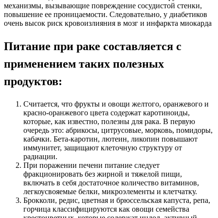
механизмы, вызывающие повреждение сосудистой стенки,
повышение ее проницаемости. Следовательно, у диабетиков
очень высок риск кровоизлияния в мозг и инфаркта миокарда
Питание при раке составляется с
применением таких полезных
продуктов:
Считается, что фрукты и овощи желтого, оранжевого и
красно-оранжевого цвета содержат каротиноиды,
которые, как известно, полезны для рака. В первую
очередь это: абрикосы, цитрусовые, морковь, помидоры,
кабачки. Бета-каротин, лютеин, ликопин повышают
иммунитет, защищают клеточную структуру от
радиации.
При поражении печени питание следует
фракционировать без жирной и тяжелой пищи,
включать в себя достаточное количество витаминов,
легкоусвояемые белки, микроэлементы и клетчатку.
Брокколи, редис, цветная и брюссельская капуста, репа,
горчица классифицируются как овощи семейства
крестоцветных, которые содержат индол, активный