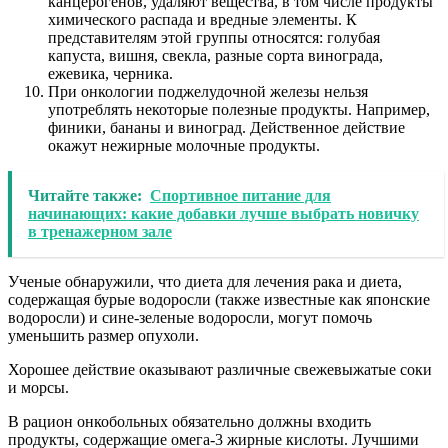
канцерогенов, удаляют вещества, в том числе продукты
химического распада и вредные элементы. К
представителям этой группы относятся: голубая
капуста, вишня, свекла, разные сорта винограда,
ежевика, черника.
При онкологии поджелудочной железы нельзя
употреблять некоторые полезные продукты. Например,
финики, бананы и виноград. Действенное действие
окажут нежирные молочные продукты.
Читайте также:
Спортивное питание для
начинающих: какие добавки лучше выбрать новичку
в тренажерном зале
Ученые обнаружили, что диета для лечения рака и диета,
содержащая бурые водоросли (также известные как японские
водоросли) и сине-зеленые водоросли, могут помочь
уменьшить размер опухоли.
Хорошее действие оказывают различные свежевыжатые соки
и морсы.
В рацион онкобольных обязательно должны входить
продукты, содержащие омега-3 жирные кислоты. Лучшими