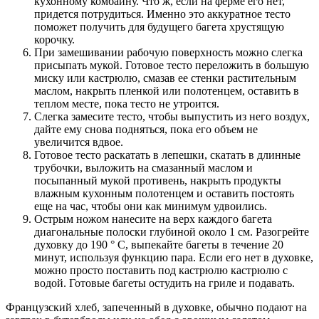
кухонному комбайну. Что ж, если на ферме его нет,
придется потрудиться. Именно это аккуратное тесто
поможет получить для будущего багета хрустящую
корочку.
При замешивании рабочую поверхность можно слегка
присыпать мукой. Готовое тесто переложить в большую
миску или кастрюлю, смазав ее стенки растительным
маслом, накрыть пленкой или полотенцем, оставить в
теплом месте, пока тесто не утроится.
Слегка замесите тесто, чтобы выпустить из него воздух,
дайте ему снова подняться, пока его объем не
увеличится вдвое.
Готовое тесто раскатать в лепешки, скатать в длинные
трубочки, выложить на смазанный маслом и
посыпанный мукой противень, накрыть продукты
влажным кухонным полотенцем и оставить постоять
еще на час, чтобы они как минимум удвоились.
Острым ножом нанесите на верх каждого багета
диагональные полоски глубиной около 1 см. Разогрейте
духовку до 190 ° C, выпекайте багеты в течение 20
минут, используя функцию пара. Если его нет в духовке,
можно просто поставить под кастрюлю кастрюлю с
водой. Готовые багеты остудить на гриле и подавать.
Французский хлеб, запеченный в духовке, обычно подают на