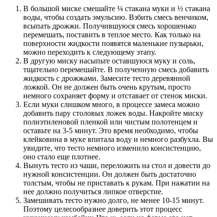
В большой миске смешайте ¼ стакана муки и ½ стакана
воды, чтобы создать эмульсию. Взбить смесь венчиком,
всыпать дрожжи. Получившуюся смесь хорошенько
перемешать, поставить в теплое место. Как только на
поверхности жидкости появятся маленькие пузырьки,
можно переходить к следующему этапу.
В другую миску насыпьте оставшуюся муку и соль,
тщательно перемешайте. В полученную смесь добавить
жидкость с дрожжами. Замесите тесто деревянной
ложкой. Он не должен быть очень крутым, просто
немного сохраняет форму и отставает от стенок миски.
Если муки слишком много, в процессе замеса можно
добавить пару столовых ложек воды. Накройте миску
полиэтиленовой пленкой или чистым полотенцем и
оставьте на 3-5 минут. Это время необходимо, чтобы
клейковина в муке впитала воду и немного разбухла. Вы
увидите, что тесто немного изменило консистенцию,
оно стало еще плотнее.
Вынуть тесто из чаши, переложить на стол и довести до
нужной консистенции. Он должен быть достаточно
толстым, чтобы не приставать к рукам. При нажатии на
нее должно получиться липкое отверстие.
Замешивать тесто нужно долго, не менее 10-15 минут.
Поэтому целесообразнее доверить этот процесс